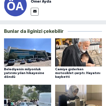
Ömer Ayda
Bunlar da ilginizi çekebilir
Belediyenin milyonluk
Camiye giderken
yatırımı yılan hikayesine
motosiklet çarptı: Hayatını
döndü
kaybetti