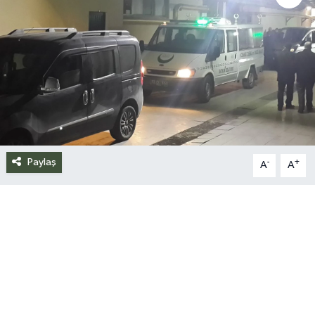
Siyaset
Spor
Teknoloji
Yazarlar
Paylaş
-
+
A
A