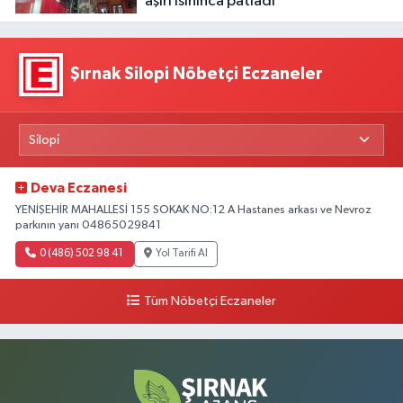
aşırı ısınınca patladı
Şırnak Silopi Nöbetçi Eczaneler
Deva Eczanesi
YENİŞEHİR MAHALLESİ 155 SOKAK NO:12 A Hastanes arkası ve Nevroz
parkının yanı 04865029841
0 (486) 502 98 41
Yol Tarifi Al
Tüm Nöbetçi Eczaneler