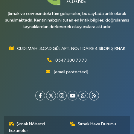
Şırnak ve çevresindeki tüm gelişmeler, bu sayfada anlık olarak
sunulmaktadır. Kentin nabzını tutan en kritik bilgiler, doğrulanmış
kaynaklardan derlenerek okuyuculara aktarılır.
CUDİ MAH. 3.CAD GÜL APT. NO: 1 DAİRE 4 SİLOPİ ŞIRNAK
0547 300 73 73
[email protected]
Şırnak Nöbetçi
Şırnak Hava Durumu
Eczaneler