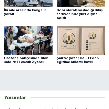
İki aile arasında kavga: 5
Hobi olarak başladığı dikiş
yaralı
serüveninde yurt dışına
açıldı
Hastane bahçesinde silahlı
Şair ve yazar Halil El’den
saldırı: 1'i çocuk 2 yaralı
eğitime anlamlı katkı
Yorumlar