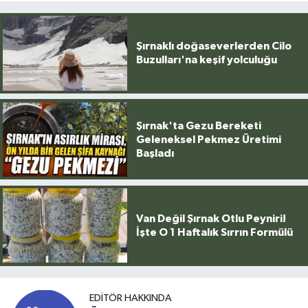
Şırnaklı doğaseverlerden Cilo
Buzulları'na keşif yolculuğu
Şırnak'ta Gezu Bereketi
Geleneksel Pekmez Üretimi
Başladı
Van Değil Şırnak Otlu Peyniri!
İşte O 1 Haftalık Sırrın Formülü
EDITÖR HAKKINDA