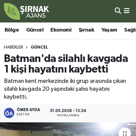
Bölge
Şırnak Nöbetçi Eczaneler
Bölge
Güncel
Ekonomi
Şırnak
Yaşam
Sağl
Güncel
Şırnak Hava Durumu
HABERLER
GÜNCEL
Ekonomi
Şirnak Namaz Vakitleri
Batman'da silahlı kavgada
1 kişi hayatını kaybetti
Şırnak
Şırnak Trafik Yoğunluk Haritası
Batman kent merkezinde iki grup arasında çıkan
Yaşam
Süper Lig Puan Durumu ve Fikstür
silahlı kavgada 20 yaşındaki şahıs hayatını
kaybetti.
Sağlık
Tüm Manşetler
ÖMER AYDA
31.05.2026 - 13:24
EDITÖR
Eğitim
Son Dakika Haberleri
YAYINLANMA
Kültür - Sanat
Haber Arşivi