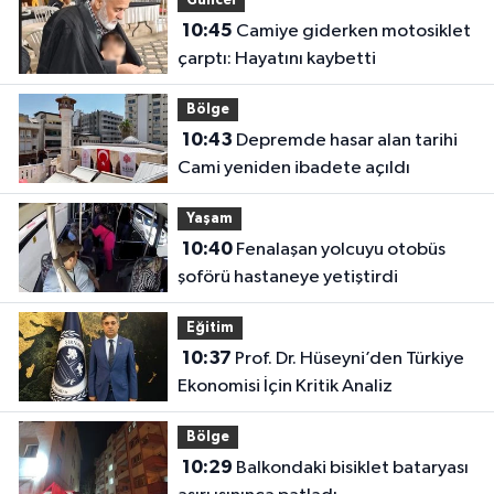
Güncel
10:45
Camiye giderken motosiklet
çarptı: Hayatını kaybetti
Bölge
10:43
Depremde hasar alan tarihi
Cami yeniden ibadete açıldı
Yaşam
10:40
Fenalaşan yolcuyu otobüs
şoförü hastaneye yetiştirdi
Eğitim
10:37
Prof. Dr. Hüseyni’den Türkiye
Ekonomisi İçin Kritik Analiz
Bölge
10:29
Balkondaki bisiklet bataryası