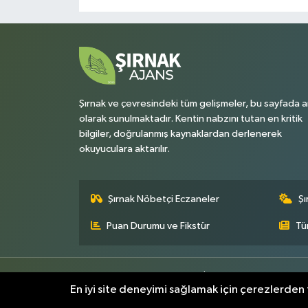
Şırnak ve çevresindeki tüm gelişmeler, bu sayfada a
olarak sunulmaktadır. Kentin nabzını tutan en kritik
bilgiler, doğrulanmış kaynaklardan derlenerek
okuyuculara aktarılır.
Şırnak Nöbetçi Eczaneler
Şı
Puan Durumu ve Fikstür
Tü
Künye
Gizlilik Sözleşmesi
İletişim
Topluluk Kurall
En iyi site deneyimi sağlamak için çerezlerden f