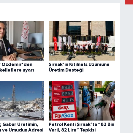
r Özdemir'den
Şırnak’ın Kıtılnefs Üzümüne
elleflere uyarı
Üretim Desteği
; Gabar Üretimin,
Petrol Kenti Şırnak’ta “82 Bin
n ve Umudun Adresi
Varil, 82 Lira” Tepkisi