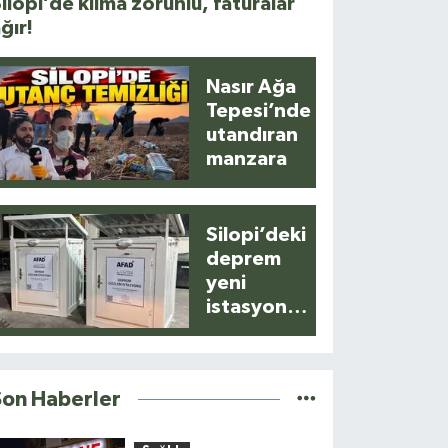
ilopi’de klima zorunlu, faturalar
ğır!
Nasır Ağa
Tepesi’nde
utandıran
manzara
Silopi’deki
deprem
yeni
istasyonla
anlık
kaydedildi
Son Haberler