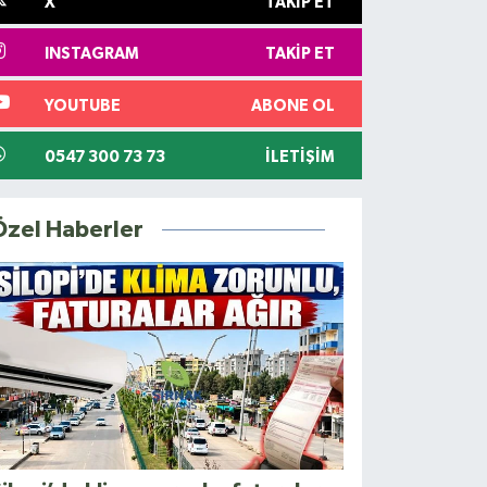
X
TAKIP ET
INSTAGRAM
TAKIP ET
YOUTUBE
ABONE OL
0547 300 73 73
İLETIŞIM
Özel Haberler