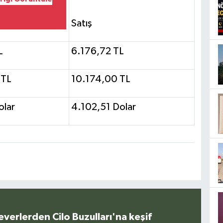
Satış
L
6.176,72 TL
 TL
10.174,00 TL
olar
4.102,51 Dolar
everlerden Cilo Buzulları'na keşif