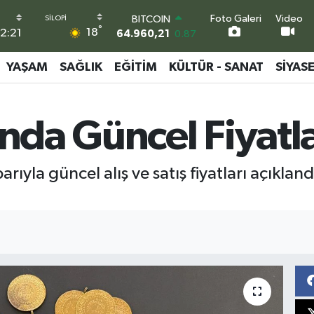
BITCOIN
64.960,21
0.87
Foto Galeri
Video
°
DOLAR
18
2:21
47,7436
0.18
EURO
YAŞAM
SAĞLIK
EĞITIM
KÜLTÜR - SANAT
SIYAS
55,2510
0.32
STERLİN
64,4811
0.38
GRAM ALTIN
ında Güncel Fiyatla
6660.55
0.03
BİST100
13.779
-14
rıyla güncel alış ve satış fiyatları açıklan