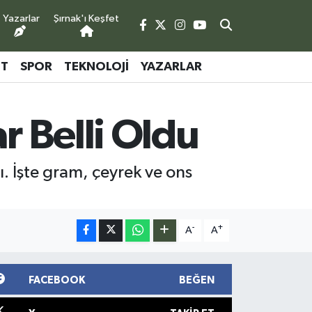
Yazarlar
Şırnak'ı Keşfet
ET
SPOR
TEKNOLOJI
YAZARLAR
r Belli Oldu
dı. İşte gram, çeyrek ve ons
-
+
A
A
FACEBOOK
BEĞEN