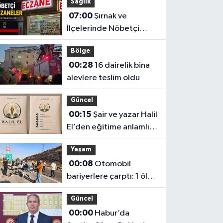
Sağlık
07:00
Şırnak ve
İlçelerinde Nöbetçi
Eczaneler Belli Oldu (8 -
Bölge
9 Ağustos)
00:28
16 dairelik bina
alevlere teslim oldu
Güncel
00:15
Şair ve yazar Halil
El’den eğitime anlamlı
katkı
Yaşam
00:08
Otomobil
bariyerlere çarptı: 1 ölü,
1 yaralı
Güncel
00:00
Habur’da