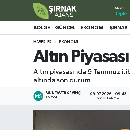
Öğle
1
Bölge
Şırnak Nöbetçi Eczaneler
BÖLGE
GÜNCEL
EKONOMI
ŞIRNAK
Güncel
Şırnak Hava Durumu
HABERLER
EKONOMI
Altın Piyasas
Ekonomi
Şirnak Namaz Vakitleri
Şırnak
Şırnak Trafik Yoğunluk Haritası
Altın piyasasında 9 Temmuz itiba
altında son durum.
Yaşam
Süper Lig Puan Durumu ve Fikstür
MÜNEVVER SEVINÇ
09.07.2026 - 09:43
Sağlık
Tüm Manşetler
EDITÖR
YAYINLANMA
Eğitim
Son Dakika Haberleri
Kültür - Sanat
Haber Arşivi