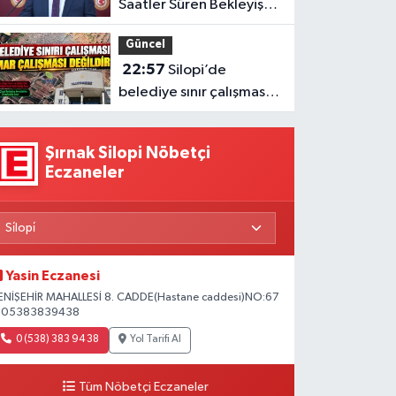
Saatler Süren Bekleyişe
Vekil İrmez’den Tepki
Güncel
22:57
Silopi’de
belediye sınır çalışması
Meclisten geçti
Şırnak Silopi Nöbetçi
Eczaneler
Yasin Eczanesi
ENİŞEHİR MAHALLESİ 8. CADDE(Hastane caddesi)NO:67
 05383839438
0 (538) 383 94 38
Yol Tarifi Al
Tüm Nöbetçi Eczaneler