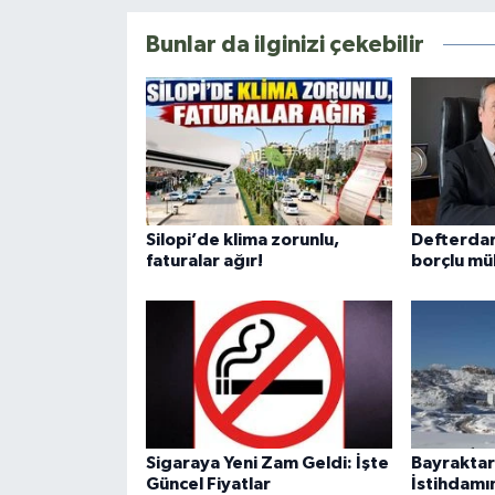
Bunlar da ilginizi çekebilir
Silopi’de klima zorunlu,
Defterda
faturalar ağır!
borçlu mük
Sigaraya Yeni Zam Geldi: İşte
Bayraktar
Güncel Fiyatlar
İstihdamı