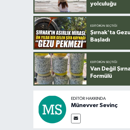
yolculuğu
EDITÖRÜN SEÇTIĞI
Şırnak'ta Gez
Başladı
EDITÖRÜN SEÇTIĞI
Van Değil Şırna
Formülü
EDITÖR HAKKINDA
Münevver Sevinç