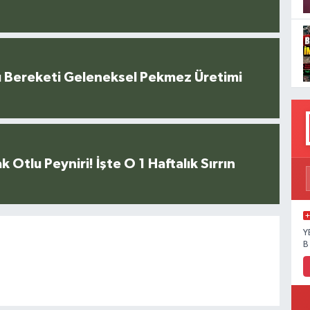
u Bereketi Geleneksel Pekmez Üretimi
k Otlu Peyniri! İşte O 1 Haftalık Sırrın
Y
B