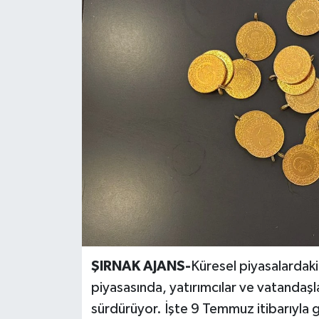
Siyaset
Spor
Teknoloji
Yazarlar
ŞIRNAK AJANS-
Küresel piyasalardaki 
piyasasında, yatırımcılar ve vatandaşla
sürdürüyor. İşte 9 Temmuz itibarıyla gü