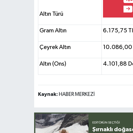
Altın Türü
Gram Altın
6.175,75 T
Çeyrek Altın
10.086,00
Altın (Ons)
4.101,88 D
Kaynak:
HABER MERKEZİ
EDITÖRÜN SEÇTIĞI
Şırnaklı doğas