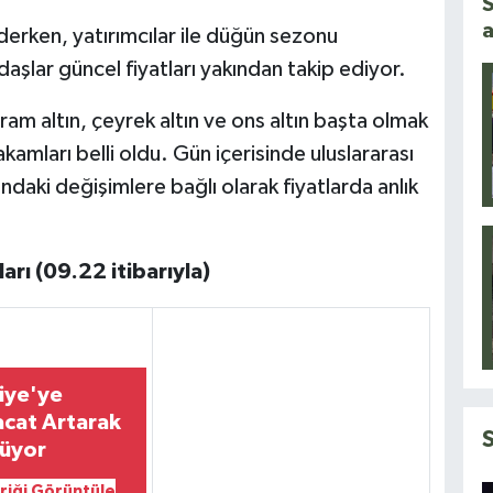
S
a
derken, yatırımcılar ile düğün sezonu
aşlar güncel fiyatları yakından takip ediyor.
m altın, çeyrek altın ve ons altın başta olmak
kamları belli oldu. Gün içerisinde uluslararası
ndaki değişimlere bağlı olarak fiyatlarda anlık
rı (09.22 itibarıyla)
iye'ye
acat Artarak
üyor
riği Görüntüle