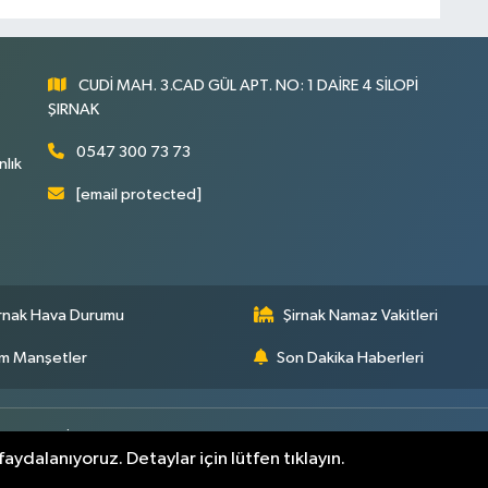
CUDİ MAH. 3.CAD GÜL APT. NO: 1 DAİRE 4 SİLOPİ
ŞIRNAK
0547 300 73 73
nlık
[email protected]
rnak Hava Durumu
Şirnak Namaz Vakitleri
m Manşetler
Son Dakika Haberleri
arı
Yayın İlkeleri
aydalanıyoruz. Detaylar için lütfen tıklayın.