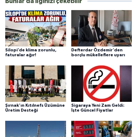
Bunlar da ilginizi çekebilir
Silopi’de klima zorunlu,
Defterdar Özdemir'den
faturalar ağır!
borçlu mükelleflere uyarı
Şırnak’ın Kıtılnefs Üzümüne
Sigaraya Yeni Zam Geldi:
Üretim Desteği
İşte Güncel Fiyatlar