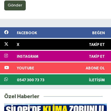
Gönder
FACEBOOK
BEĞEN
X
TAKIP ET
INSTAGRAM
TAKIP ET
YOUTUBE
ABONE OL
0547 300 73 73
İLETIŞIM
Özel Haberler