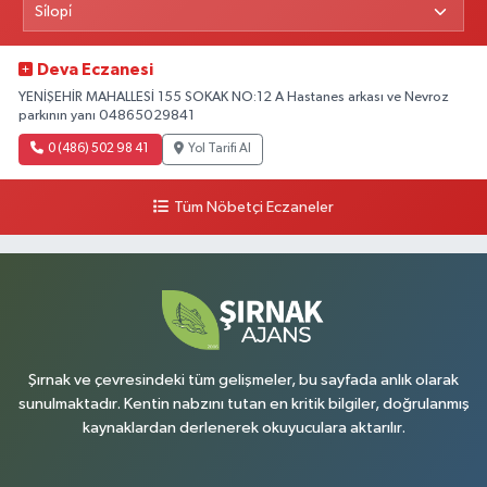
Deva Eczanesi
YENİŞEHİR MAHALLESİ 155 SOKAK NO:12 A Hastanes arkası ve Nevroz
parkının yanı 04865029841
0 (486) 502 98 41
Yol Tarifi Al
Tüm Nöbetçi Eczaneler
Şırnak ve çevresindeki tüm gelişmeler, bu sayfada anlık olarak
sunulmaktadır. Kentin nabzını tutan en kritik bilgiler, doğrulanmış
kaynaklardan derlenerek okuyuculara aktarılır.