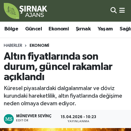
Bölge
Şırnak Nöbetçi Eczaneler
Bölge
Güncel
Ekonomi
Şırnak
Yaşam
Sağl
Güncel
Şırnak Hava Durumu
HABERLER
EKONOMI
Ekonomi
Şirnak Namaz Vakitleri
Altın fiyatlarında son
durum, güncel rakamlar
Şırnak
Şırnak Trafik Yoğunluk Haritası
açıklandı
Yaşam
Süper Lig Puan Durumu ve Fikstür
Küresel piyasalardaki dalgalanmalar ve döviz
kurundaki hareketlilik, altın fiyatlarında değişime
Sağlık
Tüm Manşetler
neden olmaya devam ediyor.
Eğitim
Son Dakika Haberleri
MÜNEVVER SEVINÇ
15.04.2026 - 10:23
EDITÖR
YAYINLANMA
Kültür - Sanat
Haber Arşivi