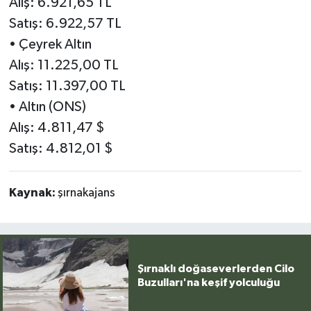
Alış: 6.921,65 TL
Satış: 6.922,57 TL
• Çeyrek Altın
Alış: 11.225,00 TL
Satış: 11.397,00 TL
• Altın (ONS)
Alış: 4.811,47 $
Satış: 4.812,01 $
Kaynak:
şırnakajans
Şırnaklı doğaseverlerden Cilo
Buzulları'na keşif yolculuğu