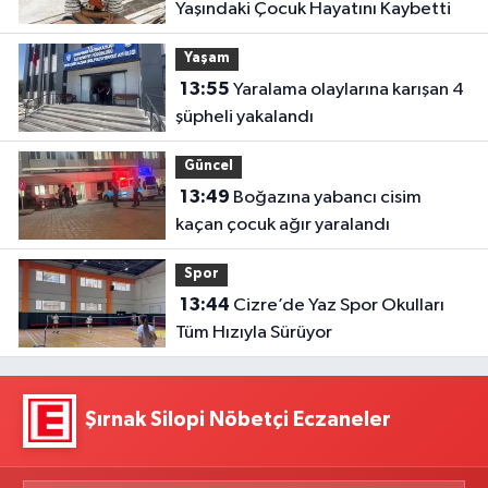
Yaşındaki Çocuk Hayatını Kaybetti
Yaşam
13:55
Yaralama olaylarına karışan 4
şüpheli yakalandı
Güncel
13:49
Boğazına yabancı cisim
kaçan çocuk ağır yaralandı
Spor
13:44
Cizre’de Yaz Spor Okulları
Tüm Hızıyla Sürüyor
Şırnak Silopi Nöbetçi Eczaneler