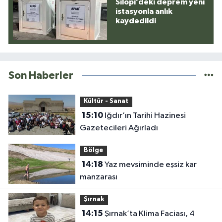
Silopi’deki deprem yeni
istasyonla anlık
kaydedildi
Son Haberler
Kültür - Sanat
15:10
Iğdır’ın Tarihi Hazinesi
Gazetecileri Ağırladı
Bölge
14:18
Yaz mevsiminde eşsiz kar
manzarası
Şırnak
14:15
Şırnak’ta Klima Faciası, 4