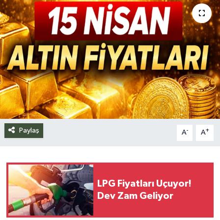
Siyaset
Spor
Teknoloji
Yazarlar
Paylaş
-
+
A
A
LPG Fiyatları Uçuyor!
Dev Zam Geliyor