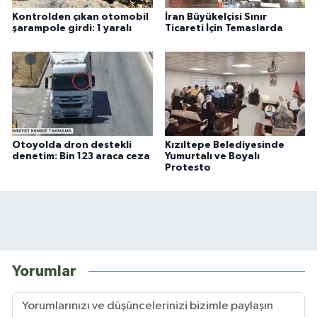
Kontrolden çıkan otomobil
İran Büyükelçisi Sınır
şarampole girdi: 1 yaralı
Ticareti İçin Temaslarda
Otoyolda dron destekli
Kızıltepe Belediyesinde
denetim: Bin 123 araca ceza
Yumurtalı ve Boyalı
Protesto
Yorumlar