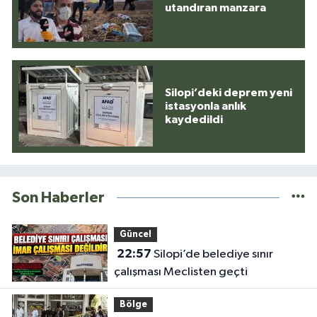
utandıran manzara
Silopi’deki deprem yeni
istasyonla anlık
kaydedildi
Son Haberler
Güncel
22:57
Silopi’de belediye sınır
çalışması Meclisten geçti
Bölge