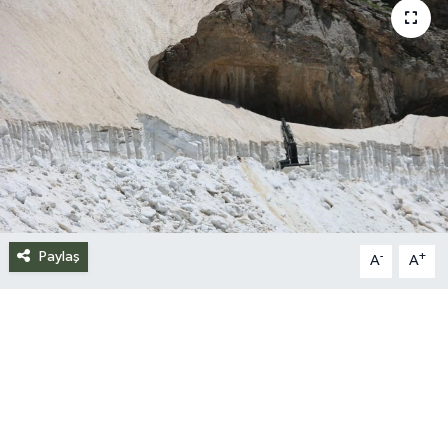
Siyaset
Spor
Teknoloji
Yazarlar
Paylaş
-
+
A
A