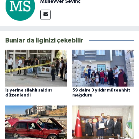
Münevver Sevinç
Bunlar da ilginizi çekebilir
İş yerine silahlı saldırı
59 daire 3 yıldır müteahhit
düzenlendi
mağduru