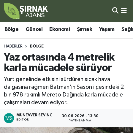
Bölge
Şırnak Nöbetçi Eczaneler
Bölge
Güncel
Ekonomi
Şırnak
Yaşam
Sağl
Güncel
Şırnak Hava Durumu
HABERLER
BÖLGE
Ekonomi
Şirnak Namaz Vakitleri
Yaz ortasında 4 metrelik
karla mücadele sürüyor
Şırnak
Şırnak Trafik Yoğunluk Haritası
Yurt genelinde etkisini sürdüren sıcak hava
Yaşam
Süper Lig Puan Durumu ve Fikstür
dalgasına rağmen Batman'ın Sason ilçesindeki 2
bin 978 rakımlı Mereto Dağında karla mücadele
Sağlık
Tüm Manşetler
çalışmaları devam ediyor.
Eğitim
Son Dakika Haberleri
MÜNEVVER SEVINÇ
30.06.2026 - 13:30
EDITÖR
YAYINLANMA
Kültür - Sanat
Haber Arşivi