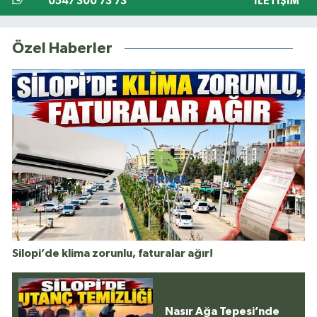
0547 300 73 73
İLETIŞIM
Özel Haberler
Silopi’de klima zorunlu, faturalar ağır!
Nasır Ağa Tepesi’nde