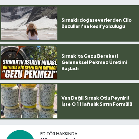
Şırnaklı doğaseverlerden Cilo
Buzulları'na keşif yolculuğu
Şırnak'ta Gezu Bereketi
Geleneksel Pekmez Üretimi
Başladı
Van Değil Şırnak Otlu Peyniri!
İşte O 1 Haftalık Sırrın Formülü
EDITÖR HAKKINDA