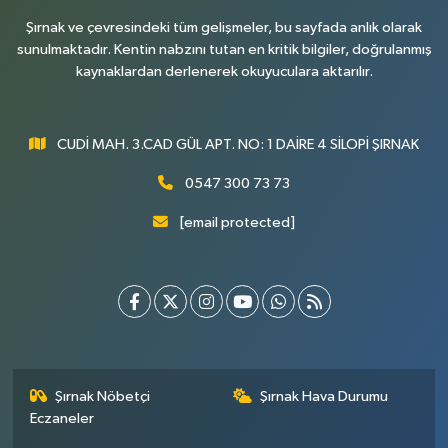
Şırnak ve çevresindeki tüm gelişmeler, bu sayfada anlık olarak
sunulmaktadır. Kentin nabzını tutan en kritik bilgiler, doğrulanmış
kaynaklardan derlenerek okuyuculara aktarılır.
CUDİ MAH. 3.CAD GÜL APT. NO: 1 DAİRE 4 SİLOPİ ŞIRNAK
0547 300 73 73
[email protected]
Şırnak Nöbetçi
Şırnak Hava Durumu
Eczaneler