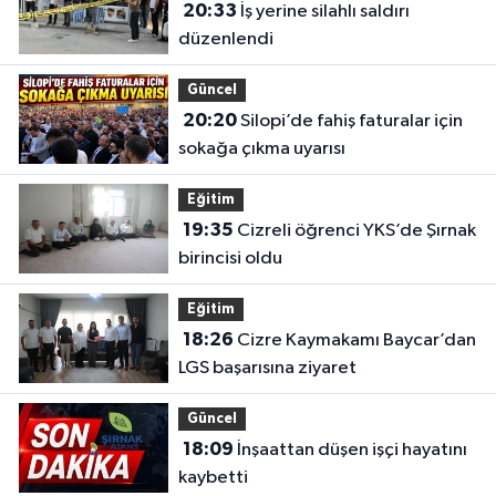
20:33
İş yerine silahlı saldırı
düzenlendi
Güncel
20:20
Silopi’de fahiş faturalar için
sokağa çıkma uyarısı
Eğitim
19:35
Cizreli öğrenci YKS’de Şırnak
birincisi oldu
Eğitim
18:26
Cizre Kaymakamı Baycar’dan
LGS başarısına ziyaret
Güncel
18:09
İnşaattan düşen işçi hayatını
kaybetti