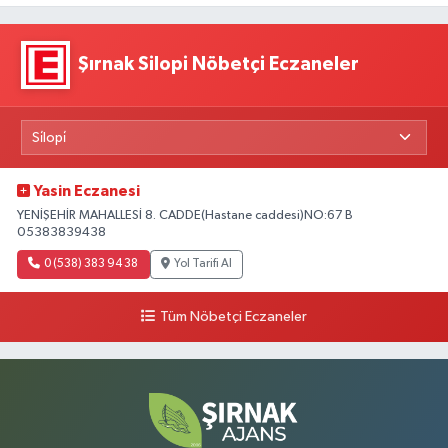
Şırnak Silopi Nöbetçi Eczaneler
Yasin Eczanesi
YENİŞEHİR MAHALLESİ 8. CADDE(Hastane caddesi)NO:67 B
05383839438
0 (538) 383 94 38
Yol Tarifi Al
Tüm Nöbetçi Eczaneler