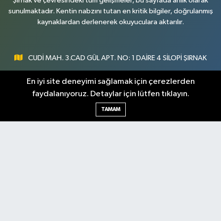
Şırnak ve çevresindeki tüm gelişmeler, bu sayfada anlık olarak
sunulmaktadır. Kentin nabzını tutan en kritik bilgiler, doğrulanmış
kaynaklardan derlenerek okuyuculara aktarılır.
CUDİ MAH. 3.CAD GÜL APT. NO: 1 DAİRE 4 SİLOPİ ŞIRNAK
0547 300 73 73
En iyi site deneyimi sağlamak için çerezlerden
faydalanıyoruz. Detaylar için lütfen tıklayın.
[email protected]
TAMAM
Şırnak Nöbetçi
Şırnak Hava Durumu
Eczaneler
Şirnak Namaz Vakitleri
Şırnak Trafik Yoğunluk