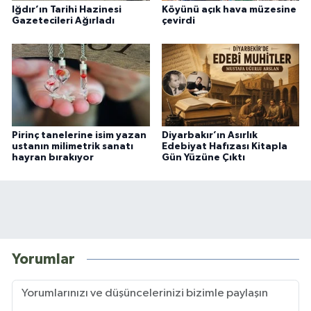
Iğdır’ın Tarihi Hazinesi
Köyünü açık hava müzesine
Gazetecileri Ağırladı
çevirdi
Pirinç tanelerine isim yazan
Diyarbakır’ın Asırlık
ustanın milimetrik sanatı
Edebiyat Hafızası Kitapla
hayran bırakıyor
Gün Yüzüne Çıktı
Yorumlar