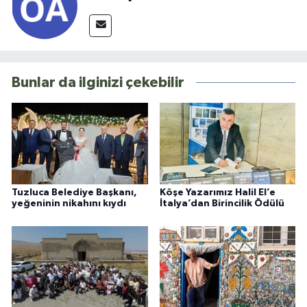
Bunlar da ilginizi çekebilir
Tuzluca Belediye Başkanı,
Köşe Yazarımız Halil El’e
yeğeninin nikahını kıydı
İtalya’dan Birincilik Ödülü