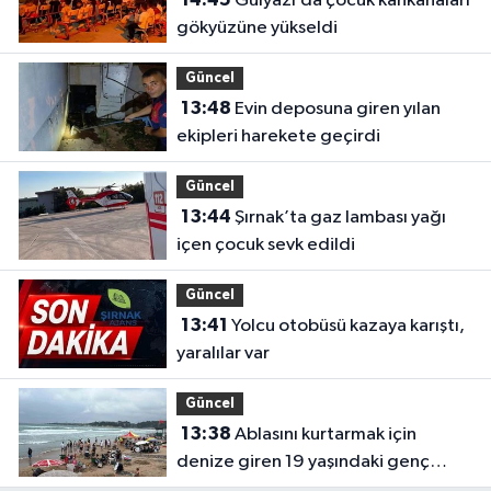
Gülyazı’da çocuk kahkahaları
gökyüzüne yükseldi
Güncel
13:48
Evin deposuna giren yılan
ekipleri harekete geçirdi
Güncel
13:44
Şırnak’ta gaz lambası yağı
içen çocuk sevk edildi
Güncel
13:41
Yolcu otobüsü kazaya karıştı,
yaralılar var
Güncel
13:38
Ablasını kurtarmak için
denize giren 19 yaşındaki genç
hayatını kaybetti