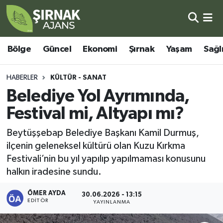
Bölge
Şırnak Nöbetçi Eczaneler
Bölge
Güncel
Ekonomi
Şırnak
Yaşam
Sağl
Güncel
Şırnak Hava Durumu
HABERLER
KÜLTÜR - SANAT
Ekonomi
Şirnak Namaz Vakitleri
Belediye Yol Ayrımında,
Festival mi, Altyapı mı?
Şırnak
Şırnak Trafik Yoğunluk Haritası
Beytüşşebap Belediye Başkanı Kamil Durmuş,
Yaşam
Süper Lig Puan Durumu ve Fikstür
ilçenin geleneksel kültürü olan Kuzu Kırkma
Festivali’nin bu yıl yapılıp yapılmaması konusunu
Sağlık
Tüm Manşetler
halkın iradesine sundu.
Eğitim
Son Dakika Haberleri
ÖMER AYDA
30.06.2026 - 13:15
EDITÖR
YAYINLANMA
Kültür - Sanat
Haber Arşivi