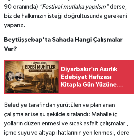
90 oranında)
"Festival mutlaka yapılsın"
derse,
biz de halkımızın isteği doğrultusunda gerekeni
yaparız.
Beytüşşebap’ta Sahada Hangi Çalışmalar
Var?
Diyarbakır’ın Asırlık
Edebiyat Hafızası
Kitapla Gün Yüzüne
Çıktı
Belediye tarafından yürütülen ve planlanan
çalışmalar ise şu şekilde sıralandı: Mahalle içi
yolların düzenlenmesi ve sıcak asfalt çalışmaları,
içme suyu ve altyapı hatlarının yenilenmesi, dere