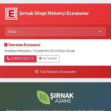
Şırnak Silopi Nöbetçi Eczaneler
Derman Eczanesi
Yeşiltepe Mahallesi, 1.Cadde No:20 A Silopi Şırnak
0 (486) 518 25 18
Yol Tarifi Al
Tüm Nöbetçi Eczaneler