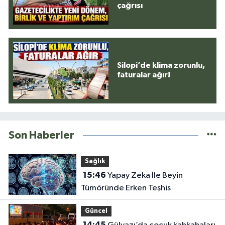
çağrısı
Silopi’de klima zorunlu,
faturalar ağır!
Son Haberler
Sağlık
15:46
Yapay Zeka İle Beyin
Tümöründe Erken Teşhis
Güncel
14:45