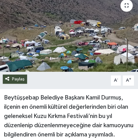
Siyaset
Spor
Teknoloji
Yazarlar
Paylaş
-
+
A
A
Beytüşşebap Belediye Başkanı Kamil Durmuş,
ilçenin en önemli kültürel değerlerinden biri olan
geleneksel Kuzu Kırkma Festivali’nin bu yıl
düzenlenip düzenlenmeyeceğine dair kamuoyunu
bilgilendiren önemli bir açıklama yayımladı.