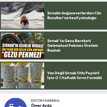
Şırnaklı doğaseverlerden Cilo
Buzulları'na keşif yolculuğu
Şırnak'ta Gezu Bereketi
Geleneksel Pekmez Üretimi
Başladı
Van Değil Şırnak Otlu Peyniri!
İşte O 1 Haftalık Sırrın Formülü
EDITÖR HAKKINDA
Ömer Ayda