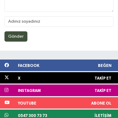
Gönder
FACEBOOK
BEĞEN
X
TAKIP ET
INSTAGRAM
TAKIP ET
YOUTUBE
ABONE OL
0547 300 73 73
İLETIŞIM