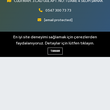
CUDİ MAH. 3.CAD GÜL APT. NO: 1 DAİRE 4 SİLOPİ ŞIRNAK
0547 300 73 73
[email protected]
En iyi site deneyimi sağlamak için çerezlerden
faydalanıyoruz. Detaylar için lütfen tıklayın.
TAMAM
Şırnak Nöbetçi
Şırnak Hava Durumu
Eczaneler
Şirnak Namaz Vakitleri
Şırnak Trafik Yoğunluk
Haritası
Puan Durumu ve Fikstür
Tüm Manşetler
Son Dakika Haberleri
Haber Arşivi