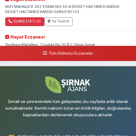
NUH MAHALLESİ 342.SOKAK NO:50 A DEVLET HASTANESİ KARŞISI
DEVLET HASTANESİ KARŞISI 04865181133
0 (486) 518 11 33
Yol Tarifi Al
Hayat Eczanesi
Yeşiltepe Mahallesi, 1.Cadde No:10 B-C Silopi Şırnak
Tüm Nöbetçi Eczaneler
0 (486) 518 72 47
Yol Tarifi Al
Umut Eczanesi
Yenişehir Mahallesi, 8.Cadde No:53 A Silopi Şırnak
0 (486) 518 70 07
Yol Tarifi Al
Şırnak ve çevresindeki tüm gelişmeler, bu sayfada anlık olarak
sunulmaktadır. Kentin nabzını tutan en kritik bilgiler, doğrulanmış
kaynaklardan derlenerek okuyuculara aktarılır.