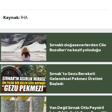
Kaynak:
İHA
Şırnaklı doğaseverlerden Cilo
Buzulları'na keşif yolculuğu
Şırnak'ta Gezu Bereketi
Geleneksel Pekmez Üretimi
Başladı
Van Değil Şırnak Otlu Peyniri!