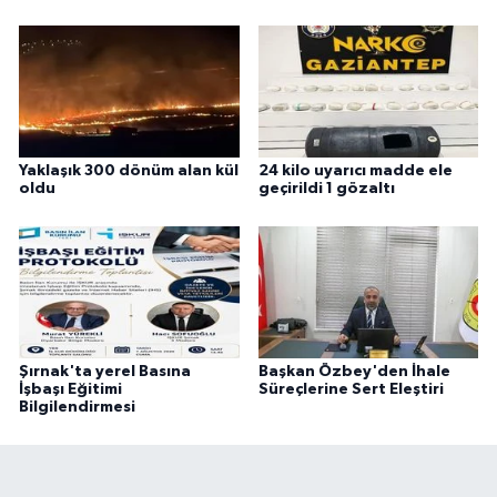
Yaklaşık 300 dönüm alan kül
24 kilo uyarıcı madde ele
oldu
geçirildi 1 gözaltı
Şırnak'ta yerel Basına
Başkan Özbey'den İhale
İşbaşı Eğitimi
Süreçlerine Sert Eleştiri
Bilgilendirmesi