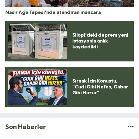
Nasır Ağa Tepesi’nde utandıran manzara
Silopi’deki deprem yeni
istasyonla anlık
kaydedildi
Şırnak İçin Konuştu,
"Cudi Gibi Nefes, Gabar
Gibi Huzur"
Son Haberler