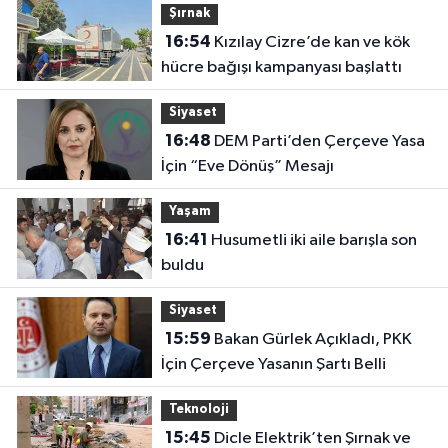
Şırnak
16:54
Kızılay Cizre’de kan ve kök
hücre bağışı kampanyası başlattı
Siyaset
16:48
DEM Parti’den Çerçeve Yasa
İçin “Eve Dönüş” Mesajı
Yaşam
16:41
Husumetli iki aile barışla son
buldu
Siyaset
15:59
Bakan Gürlek Açıkladı, PKK
İçin Çerçeve Yasanın Şartı Belli
Teknoloji
15:45
Dicle Elektrik’ten Şırnak ve