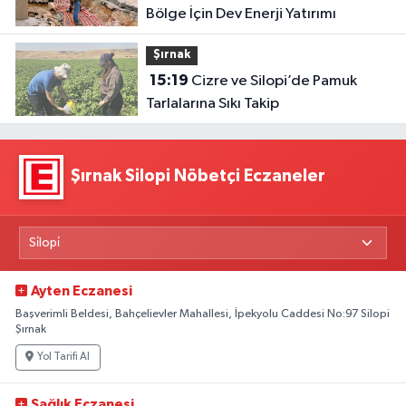
Bölge İçin Dev Enerji Yatırımı
Şırnak
15:19
Cizre ve Silopi’de Pamuk
Tarlalarına Sıkı Takip
Şırnak Silopi Nöbetçi Eczaneler
Ayten Eczanesi
Başverimli Beldesi, Bahçelievler Mahallesi, İpekyolu Caddesi No:97 Silopi
Şırnak
Yol Tarifi Al
Sağlık Eczanesi