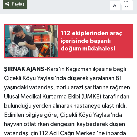
Paylaş
-
+
A
A
Siyaset
Spor
112 ekiplerinden araç
içerisinde başarılı
Teknoloji
doğum müdahalesi
Yazarlar
ŞIRNAK AJANS-
Kars'ın Kağızman ilçesine bağlı
Çiçekli Köyü Yaylası'nda düşerek yaralanan 81
yaşındaki vatandaş, zorlu arazi şartlarına rağmen
Ulusal Medikal Kurtarma Ekibi (UMKE) tarafından
bulunduğu yerden alınarak hastaneye ulaştırıldı.
Edinilen bilgiye göre, Çiçekli Köyü Yaylası'nda
hayvan otlatırken dengesini kaybederek düşen
vatandaş için 112 Acil Çağrı Merkezi'ne ihbarda