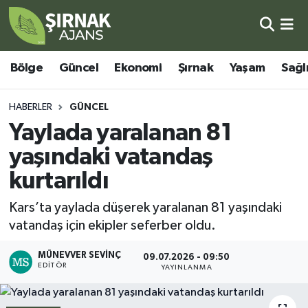
Bölge
Şırnak Nöbetçi Eczaneler
Bölge
Güncel
Ekonomi
Şırnak
Yaşam
Sağl
Güncel
Şırnak Hava Durumu
HABERLER
GÜNCEL
Ekonomi
Şirnak Namaz Vakitleri
Yaylada yaralanan 81
yaşındaki vatandaş
Şırnak
Şırnak Trafik Yoğunluk Haritası
kurtarıldı
Yaşam
Süper Lig Puan Durumu ve Fikstür
Kars’ta yaylada düşerek yaralanan 81 yaşındaki
vatandaş için ekipler seferber oldu.
Sağlık
Tüm Manşetler
MÜNEVVER SEVINÇ
09.07.2026 - 09:50
Eğitim
Son Dakika Haberleri
EDITÖR
YAYINLANMA
Kültür - Sanat
Haber Arşivi