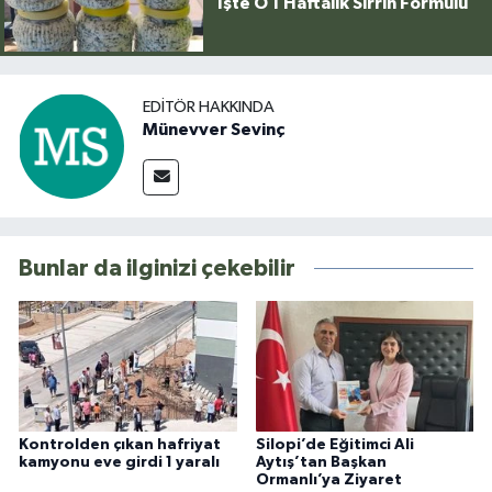
İşte O 1 Haftalık Sırrın Formülü
EDITÖR HAKKINDA
Münevver Sevinç
Bunlar da ilginizi çekebilir
Kontrolden çıkan hafriyat
Silopi’de Eğitimci Ali
kamyonu eve girdi 1 yaralı
Aytış’tan Başkan
Ormanlı’ya Ziyaret