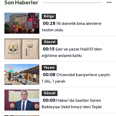
Son Haberler
Bölge
00:28
16 dairelik bina alevlere
teslim oldu
Güncel
00:15
Şair ve yazar Halil El’den
eğitime anlamlı katkı
Yaşam
00:08
Otomobil bariyerlere çarptı:
1 ölü, 1 yaralı
Güncel
00:00
Habur’da Saatler Süren
Bekleyişe Vekil İrmez’den Tepki