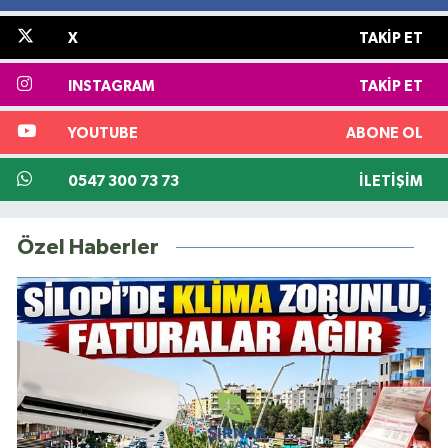
X
TAKIP ET
INSTAGRAM
TAKIP ET
YOUTUBE
ABONE OL
0547 300 73 73
İLETIŞIM
Özel Haberler