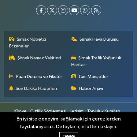
Şırnak Nöbetçi
Şırnak Hava Durumu
Eczaneler
Şirnak Namaz Vakitleri
Şırnak Trafik Yoğunluk
Haritası
Puan Durumu ve Fikstür
Tüm Manşetler
Son Dakika Haberleri
Haber Arşivi
Künye
Gizlilik Sözleşmesi
İletişim
Topluluk Kuralları
Yayın İlkeleri
En iyi site deneyimi sağlamak için çerezlerden
faydalanıyoruz. Detaylar için lütfen tıklayın.
Haber Yazılımı:
TE Bilişim
TAMAM