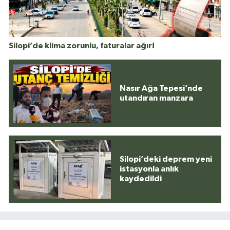
Silopi’de klima zorunlu, faturalar ağır!
Nasır Ağa Tepesi’nde
utandıran manzara
Silopi’deki deprem yeni
istasyonla anlık
kaydedildi