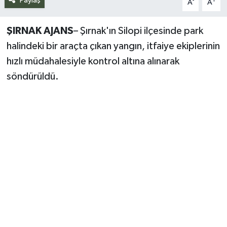
Paylaş
-
+
A
A
Siyaset
ŞIRNAK AJANS
– Şırnak'ın Silopi ilçesinde park
Spor
halindeki bir araçta çıkan yangın, itfaiye ekiplerinin
hızlı müdahalesiyle kontrol altına alınarak
Teknoloji
söndürüldü.
Yazarlar