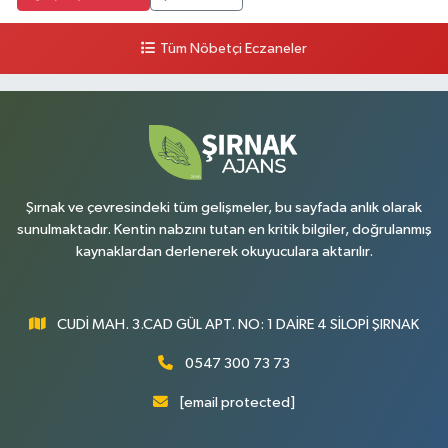
Tüm Nöbetçi Eczaneler
Şırnak ve çevresindeki tüm gelişmeler, bu sayfada anlık olarak
sunulmaktadır. Kentin nabzını tutan en kritik bilgiler, doğrulanmış
kaynaklardan derlenerek okuyuculara aktarılır.
CUDİ MAH. 3.CAD GÜL APT. NO: 1 DAİRE 4 SİLOPİ ŞIRNAK
0547 300 73 73
[email protected]