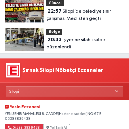
Güncel
22:57
Silopi’de belediye sınır
çalışması Meclisten geçti
Bölge
20:33
İş yerine silahlı saldırı
düzenlendi
Şırnak Silopi Nöbetçi Eczaneler
Yasin Eczanesi
YENİŞEHİR MAHALLESİ 8. CADDE(Hastane caddesi)NO:67 B
05383839438
0 (538) 383 94 38
Yol Tarifi Al