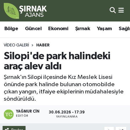
Bölge
Şırnak Nöbetçi Eczaneler
Bölge
Güncel
Ekonomi
Şırnak
Yaşam
Sağl
Güncel
Şırnak Hava Durumu
VIDEO GALERI
HABER
Ekonomi
Şirnak Namaz Vakitleri
Silopi'de park halindeki
araç alev aldı
Şırnak
Şırnak Trafik Yoğunluk Haritası
Şırnak'ın Silopi ilçesinde Kız Meslek Lisesi
Yaşam
Süper Lig Puan Durumu ve Fikstür
önünde park halinde bulunan otomobilde
çıkan yangın, itfaiye ekiplerinin müdahalesiyle
Sağlık
Tüm Manşetler
söndürüldü.
Eğitim
Son Dakika Haberleri
YAĞMUR CIN
30.06.2026 - 17:39
EDITÖR
YAYINLANMA
Kültür - Sanat
Haber Arşivi