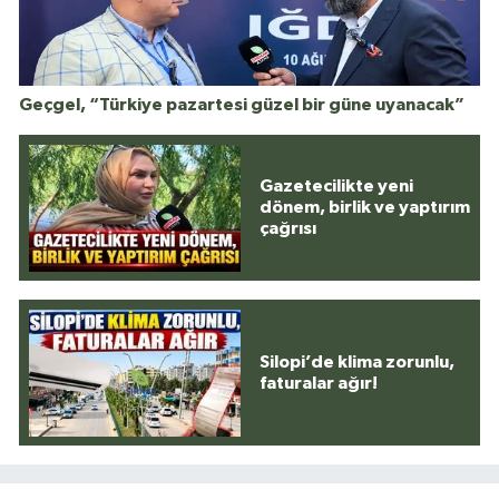
Geçgel, “Türkiye pazartesi güzel bir güne uyanacak”
Gazetecilikte yeni
dönem, birlik ve yaptırım
çağrısı
Silopi’de klima zorunlu,
faturalar ağır!