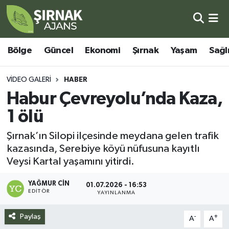
Bölge
Şırnak Nöbetçi Eczaneler
Bölge
Güncel
Ekonomi
Şırnak
Yaşam
Sağl
Güncel
Şırnak Hava Durumu
VIDEO GALERI
HABER
Ekonomi
Şirnak Namaz Vakitleri
Habur Çevreyolu’nda Kaza,
1 ölü
Şırnak
Şırnak Trafik Yoğunluk Haritası
Şırnak’ın Silopi ilçesinde meydana gelen trafik
Yaşam
Süper Lig Puan Durumu ve Fikstür
kazasında, Serebiye köyü nüfusuna kayıtlı
Veysi Kartal yaşamını yitirdi.
Sağlık
Tüm Manşetler
YAĞMUR CIN
01.07.2026 - 16:53
EDITÖR
YAYINLANMA
Eğitim
Son Dakika Haberleri
Paylaş
-
+
A
A
Kültür - Sanat
Haber Arşivi