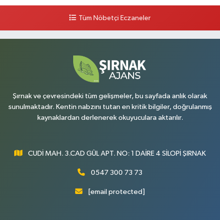
Tüm Nöbetçi Eczaneler
Şırnak ve çevresindeki tüm gelişmeler, bu sayfada anlık olarak
sunulmaktadır. Kentin nabzını tutan en kritik bilgiler, doğrulanmış
kaynaklardan derlenerek okuyuculara aktarılır.
CUDİ MAH. 3.CAD GÜL APT. NO: 1 DAİRE 4 SİLOPİ ŞIRNAK
0547 300 73 73
[email protected]