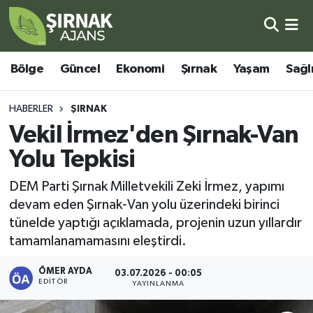
Bölge
Şırnak Nöbetçi Eczaneler
Bölge
Güncel
Ekonomi
Şırnak
Yaşam
Sağl
Güncel
Şırnak Hava Durumu
HABERLER
ŞIRNAK
Ekonomi
Şirnak Namaz Vakitleri
Vekil İrmez'den Şırnak-Van
Yolu Tepkisi
Şırnak
Şırnak Trafik Yoğunluk Haritası
DEM Parti Şırnak Milletvekili Zeki İrmez, yapımı
Yaşam
Süper Lig Puan Durumu ve Fikstür
devam eden Şırnak-Van yolu üzerindeki birinci
tünelde yaptığı açıklamada, projenin uzun yıllardır
Sağlık
Tüm Manşetler
tamamlanamamasını eleştirdi.
Eğitim
Son Dakika Haberleri
ÖMER AYDA
03.07.2026 - 00:05
EDITÖR
YAYINLANMA
Kültür - Sanat
Haber Arşivi