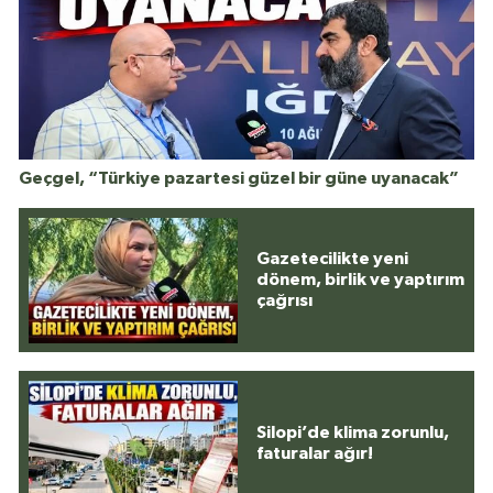
Geçgel, “Türkiye pazartesi güzel bir güne uyanacak”
Gazetecilikte yeni
dönem, birlik ve yaptırım
çağrısı
Silopi’de klima zorunlu,
faturalar ağır!