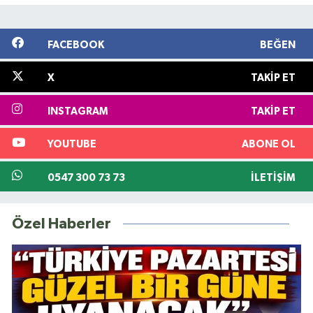
FACEBOOK
BEĞEN
X
TAKIP ET
INSTAGRAM
TAKIP ET
YOUTUBE
ABONE OL
0547 300 73 73
İLETIŞIM
Özel Haberler