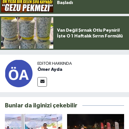
Başladı
Van Değil Şırnak Otlu Peyniri!
İşte O 1 Haftalık Sırrın Formülü
EDITÖR HAKKINDA
Ömer Ayda
Bunlar da ilginizi çekebilir