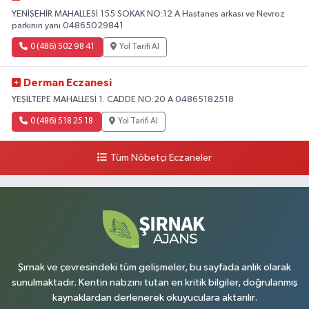
YENİŞEHİR MAHALLESİ 155 SOKAK NO:12 A Hastanes arkası ve Nevroz
parkının yanı 04865029841
0 (486) 502 98 41
Yol Tarifi Al
Derman Eczanesi
YEŞİLTEPE MAHALLESİ 1. CADDE NO:20 A 04865182518
0 (486) 518 25 18
Yol Tarifi Al
Tüm Nöbetçi Eczaneler
Şırnak ve çevresindeki tüm gelişmeler, bu sayfada anlık olarak
sunulmaktadır. Kentin nabzını tutan en kritik bilgiler, doğrulanmış
kaynaklardan derlenerek okuyuculara aktarılır.