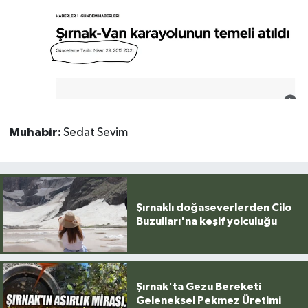
Muhabir:
Sedat Sevim
Şırnaklı doğaseverlerden Cilo
Buzulları'na keşif yolculuğu
Şırnak'ta Gezu Bereketi
Geleneksel Pekmez Üretimi