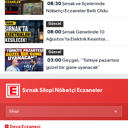
08:30
Şırnak ve İlçelerinde
Nöbetçi Eczaneler Belli Oldu
Güncel
08:00
Şırnak Genelinde 10
Ağustos’ta Elektrik Kesintisi
Yapılacak
Güncel
03:00
Geçgel, “Türkiye pazartesi
güzel bir güne uyanacak”
Şırnak Silopi Nöbetçi Eczaneler
Deva Eczanesi