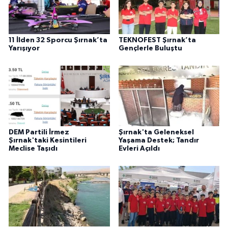
11 İlden 32 Sporcu Şırnak’ta
TEKNOFEST Şırnak’ta
Yarışıyor
Gençlerle Buluştu
DEM Partili İrmez
Şırnak'ta Geleneksel
Şırnak'taki Kesintileri
Yaşama Destek; Tandır
Meclise Taşıdı
Evleri Açıldı