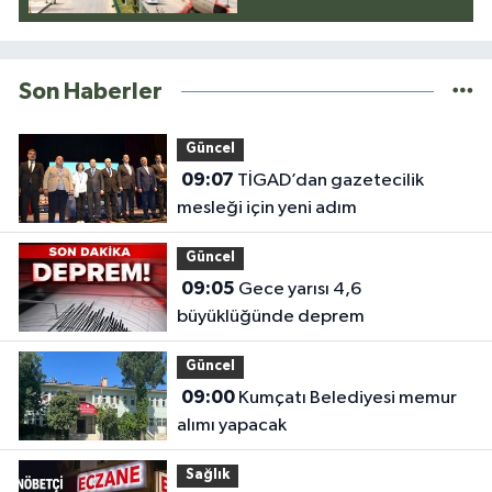
Son Haberler
Güncel
09:07
TİGAD’dan gazetecilik
mesleği için yeni adım
Güncel
09:05
Gece yarısı 4,6
büyüklüğünde deprem
Güncel
09:00
Kumçatı Belediyesi memur
alımı yapacak
Sağlık