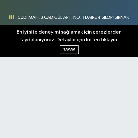
CUDİ MAH. 3.CAD GÜL APT. NO: 1 DAİRE 4 SİLOPİ ŞIRNAK
0547 300 73 73
En iyi site deneyimi sağlamak için çerezlerden
faydalanıyoruz. Detaylar için lütfen tıklayın.
[email protected]
TAMAM
Şırnak Nöbetçi
Şırnak Hava Durumu
Eczaneler
Şirnak Namaz Vakitleri
Şırnak Trafik Yoğunluk
Haritası
Puan Durumu ve Fikstür
Tüm Manşetler