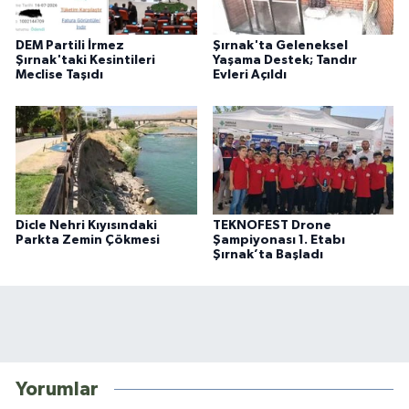
DEM Partili İrmez
Şırnak'ta Geleneksel
Şırnak'taki Kesintileri
Yaşama Destek; Tandır
Meclise Taşıdı
Evleri Açıldı
Dicle Nehri Kıyısındaki
TEKNOFEST Drone
Parkta Zemin Çökmesi
Şampiyonası 1. Etabı
Şırnak’ta Başladı
Yorumlar