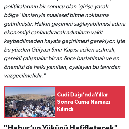
politikalarının bir sonucu olan 'girişe yasak
bölge' ilanlarıyla maalesef bitme noktasına
getirilmiştir. Halkın geçimini sağlayabilmesi adına
ekonomiyi canlandıracak adımların vakit
kaybedilmeden hayata geçirilmesi gerekiyor. İşte
bu yüzden Gülyazı Sınır Kapısı acilen açılmalı,
gerekli çalışmalar bir an önce başlatılmalı ve en
önemlisi de halkı yanıltan, oyalayan bu tavırdan
vazgeçilmelidir."
Cudi Dağı’ndaYıllar
Sonra Cuma Namazı
Kılındı
"Habur’un Yükünü Hafifletecek"