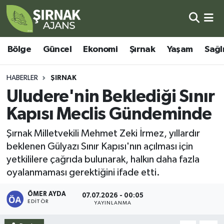
Bölge
Şırnak Nöbetçi Eczaneler
Bölge
Güncel
Ekonomi
Şırnak
Yaşam
Sağl
Güncel
Şırnak Hava Durumu
HABERLER
ŞIRNAK
Ekonomi
Şirnak Namaz Vakitleri
Uludere'nin Beklediği Sınır
Kapısı Meclis Gündeminde
Şırnak
Şırnak Trafik Yoğunluk Haritası
Şırnak Milletvekili Mehmet Zeki İrmez, yıllardır
Yaşam
Süper Lig Puan Durumu ve Fikstür
beklenen Gülyazı Sınır Kapısı'nın açılması için
yetkililere çağrıda bulunarak, halkın daha fazla
Sağlık
Tüm Manşetler
oyalanmaması gerektiğini ifade etti.
Eğitim
Son Dakika Haberleri
ÖMER AYDA
07.07.2026 - 00:05
EDITÖR
YAYINLANMA
Kültür - Sanat
Haber Arşivi