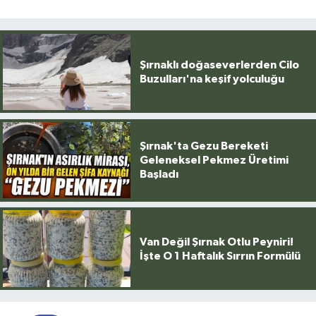
Şırnaklı doğaseverlerden Cilo
Buzulları'na keşif yolculuğu
Şırnak'ta Gezu Bereketi
Geleneksel Pekmez Üretimi
Başladı
Van Değil Şırnak Otlu Peyniri!
İşte O 1 Haftalık Sırrın Formülü