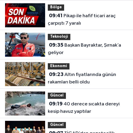
Bölge
09:41
Pikap ile hafif ticari araç
çarpıştı 7 yaralı
Teknoloji
09:35
Başkan Bayraktar, Şırnak’a
geliyor
Ekonomi
09:23
Altın fiyatlarında günün
rakamları belli oldu
Güncel
09:19
40 derece sıcakta dereyi
kesip havuz yaptılar
Güncel