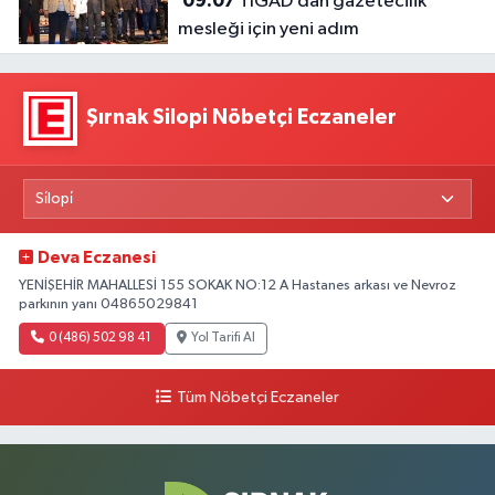
09:07
TİGAD’dan gazetecilik
mesleği için yeni adım
Şırnak Silopi Nöbetçi Eczaneler
Deva Eczanesi
YENİŞEHİR MAHALLESİ 155 SOKAK NO:12 A Hastanes arkası ve Nevroz
parkının yanı 04865029841
0 (486) 502 98 41
Yol Tarifi Al
Tüm Nöbetçi Eczaneler