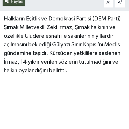
Paylaş
-
+
A
A
Siyaset
Halkların Eşitlik ve Demokrasi Partisi (DEM Parti)
Spor
Şırnak Milletvekili Zeki İrmaz, Şırnak halkının ve
özellikle Uludere esnafı ile sakinlerinin yıllardır
Teknoloji
açılmasını beklediği Gülyazı Sınır Kapısı’nı Meclis
gündemine taşıdı. Kürsüden yetkililere seslenen
Yazarlar
İrmaz, 14 yıldır verilen sözlerin tutulmadığını ve
halkın oyalandığını belirtti.