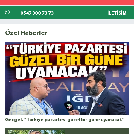
0547 300 73 73
İLETIŞIM
Özel Haberler
Geçgel, “Türkiye pazartesi güzel bir güne uyanacak”