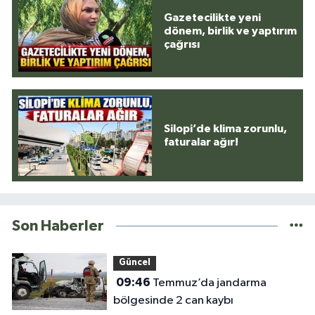
Gazetecilikte yeni
dönem, birlik ve yaptırım
çağrısı
Silopi’de klima zorunlu,
faturalar ağır!
Son Haberler
Güncel
09:46
Temmuz’da jandarma
bölgesinde 2 can kaybı