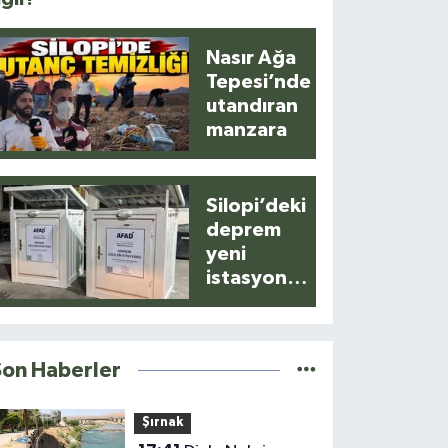
Nasır Ağa
Tepesi’nde
utandıran
manzara
Silopi’deki
deprem
yeni
istasyonla
anlık
kaydedildi
Son Haberler
Şırnak