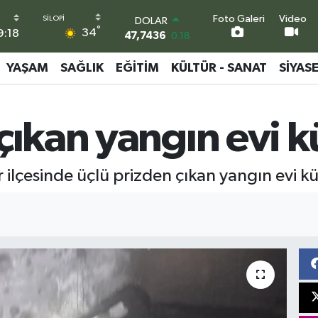
Foto Galeri
Video
DOLAR
°
34
9:18
47,7436
0.18
EURO
55,2510
0.32
YAŞAM
SAĞLIK
EĞITIM
KÜLTÜR - SANAT
SIYAS
STERLİN
64,4811
0.38
GRAM ALTIN
çıkan yangın evi k
6660.55
0.03
BİST100
13.779
-14
BITCOIN
ilçesinde üçlü prizden çıkan yangın evi kül
64.944,08
-0.18