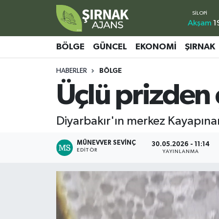
Akşam
1
Bölge
Şırnak Nöbetçi Eczaneler
BÖLGE
GÜNCEL
EKONOMI
ŞIRNAK
Güncel
Şırnak Hava Durumu
HABERLER
BÖLGE
Üçlü prizden 
Ekonomi
Şirnak Namaz Vakitleri
Şırnak
Şırnak Trafik Yoğunluk Haritası
Diyarbakır'ın merkez Kayapınar 
Yaşam
Süper Lig Puan Durumu ve Fikstür
MÜNEVVER SEVINÇ
30.05.2026 - 11:14
EDITÖR
YAYINLANMA
Sağlık
Tüm Manşetler
Eğitim
Son Dakika Haberleri
Kültür - Sanat
Haber Arşivi