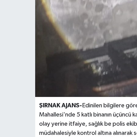
Siyaset
Spor
Teknoloji
Yazarlar
ŞIRNAK AJANS-
Edinilen bilgilere gö
Mahallesi'nde 5 katlı binanın üçüncü ka
olay yerine itfaiye, sağlık be polis ekib
müdahalesiyle kontrol altına alınarak 