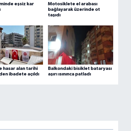
minde eşsiz kar
Motosiklete el arabası
ı
bağlayarak üzerinde ot
taşıdı
hasar alan tarihi
Balkondaki bisiklet bataryası
den ibadete açıldı
aşırı ısınınca patladı