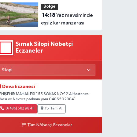
Ağırladı
Bölge
14:18
Yaz mevsiminde
eşsiz kar manzarası
Şırnak Silopi Nöbetçi
Eczaneler
Deva Eczanesi
ENİŞEHİR MAHALLESİ 155 SOKAK NO:12 A Hastanes
rkası ve Nevroz parkının yanı 04865029841
0 (486) 502 98 41
Yol Tarifi Al
Tüm Nöbetçi Eczaneler