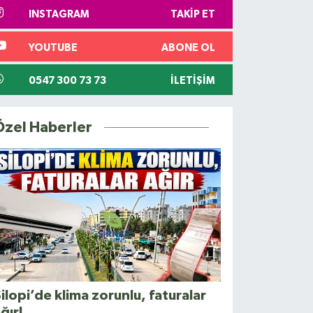
INSTAGRAM
TAKIP ET
YOUTUBE
ABONE OL
0547 300 73 73
İLETIŞIM
Özel Haberler
ilopi’de klima zorunlu, faturalar
ğır!