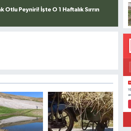
k Otlu Peyniri! İşte O 1 Haftalık Sırrın
Y
a