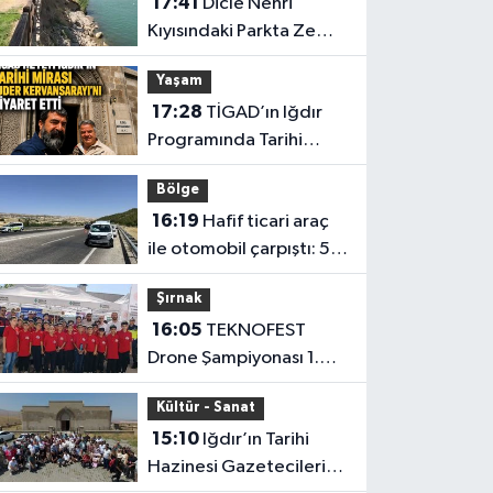
17:41
Dicle Nehri
Kıyısındaki Parkta Zemin
Çökmesi
Yaşam
17:28
TİGAD’ın Iğdır
Programında Tarihi
Ejder Kervansarayı
Bölge
Ziyareti
16:19
Hafif ticari araç
ile otomobil çarpıştı: 5
yaralı
Şırnak
16:05
TEKNOFEST
Drone Şampiyonası 1.
Etabı Şırnak’ta Başladı
Kültür - Sanat
15:10
Iğdır’ın Tarihi
Hazinesi Gazetecileri