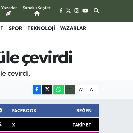
Yazarlar
Şırnak'ı Keşfet
ET
SPOR
TEKNOLOJI
YAZARLAR
üle çevirdi
e çevirdi.
-
+
A
A
FACEBOOK
BEĞEN
X
TAKIP ET