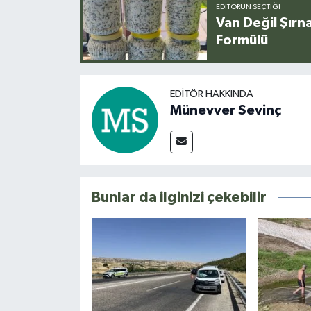
EDITÖRÜN SEÇTIĞI
Van Değil Şırna
Formülü
EDITÖR HAKKINDA
Münevver Sevinç
Bunlar da ilginizi çekebilir