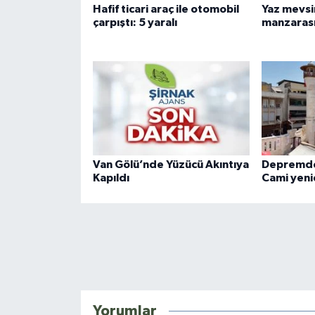
Hafif ticari araç ile otomobil
Yaz mevsi
çarpıştı: 5 yaralı
manzaras
Van Gölü’nde Yüzücü Akıntıya
Depremde 
Kapıldı
Cami yeni
Yorumlar