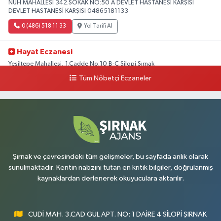
NUH MAHALLESİ 342.SOKAK NO:50 A DEVLET HASTANESİ KARŞISI
DEVLET HASTANESİ KARŞISI 04865181133
0 (486) 518 11 33
Yol Tarifi Al
Hayat Eczanesi
Yeşiltepe Mahallesi, 1.Cadde No:10 B-C Silopi Şırnak
Tüm Nöbetçi Eczaneler
0 (486) 518 72 47
Yol Tarifi Al
Umut Eczanesi
Yenişehir Mahallesi, 8.Cadde No:53 A Silopi Şırnak
0 (486) 518 70 07
Yol Tarifi Al
Şırnak ve çevresindeki tüm gelişmeler, bu sayfada anlık olarak
sunulmaktadır. Kentin nabzını tutan en kritik bilgiler, doğrulanmış
kaynaklardan derlenerek okuyuculara aktarılır.
CUDİ MAH. 3.CAD GÜL APT. NO: 1 DAİRE 4 SİLOPİ ŞIRNAK