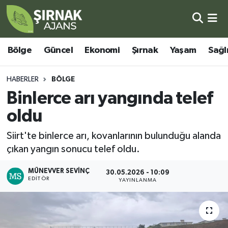
Bölge
Şırnak Nöbetçi Eczaneler
Bölge
Güncel
Ekonomi
Şırnak
Yaşam
Sağl
Güncel
Şırnak Hava Durumu
HABERLER
BÖLGE
Ekonomi
Şirnak Namaz Vakitleri
Binlerce arı yangında telef
oldu
Şırnak
Şırnak Trafik Yoğunluk Haritası
Siirt'te binlerce arı, kovanlarının bulunduğu alanda
Yaşam
Süper Lig Puan Durumu ve Fikstür
çıkan yangın sonucu telef oldu.
Sağlık
Tüm Manşetler
MÜNEVVER SEVINÇ
30.05.2026 - 10:09
EDITÖR
YAYINLANMA
Eğitim
Son Dakika Haberleri
Kültür - Sanat
Haber Arşivi