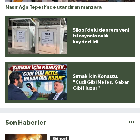
Nasır Ağa Tepesi’nde utandıran manzara
Silopi’deki deprem yeni
istasyonla anlık
kaydedildi
Şırnak İçin Konuştu,
"Cudi Gibi Nefes, Gabar
Gibi Huzur"
Son Haberler
Güncel