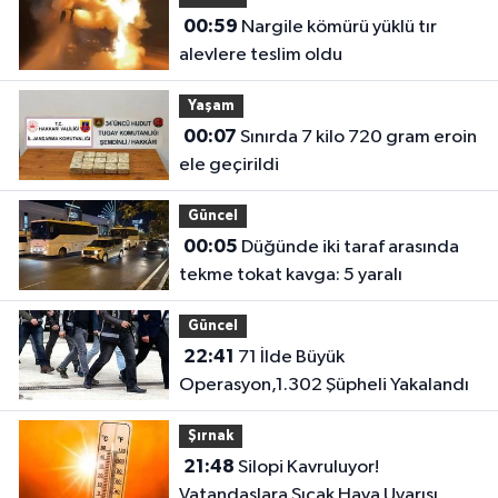
00:59
Nargile kömürü yüklü tır
alevlere teslim oldu
Yaşam
00:07
Sınırda 7 kilo 720 gram eroin
ele geçirildi
Güncel
00:05
Düğünde iki taraf arasında
tekme tokat kavga: 5 yaralı
Güncel
22:41
71 İlde Büyük
Operasyon,1.302 Şüpheli Yakalandı
Şırnak
21:48
Silopi Kavruluyor!
Vatandaşlara Sıcak Hava Uyarısı