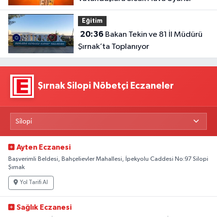
Eğitim
20:36
Bakan Tekin ve 81 İl Müdürü
Şırnak’ta Toplanıyor
Şırnak Silopi Nöbetçi Eczaneler
Ayten Eczanesi
Başverimli Beldesi, Bahçelievler Mahallesi, İpekyolu Caddesi No:97 Silopi
Şırnak
Yol Tarifi Al
Sağlık Eczanesi