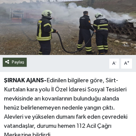
Siyaset
Spor
Teknoloji
Yazarlar
Paylaş
-
+
A
A
ŞIRNAK AJANS-
Edinilen bilgilere göre, Siirt-
Kurtalan kara yolu İl Özel İdaresi Sosyal Tesisleri
mevkisinde arı kovanlarının bulunduğu alanda
henüz belirlenemeyen nedenle yangın çıktı.
Alevleri ve yükselen dumanı fark eden çevredeki
vatandaşlar, durumu hemen 112 Acil Çağrı
Merkezine bildirdi.