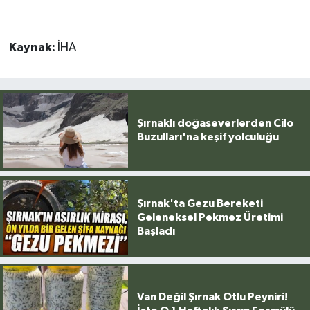
Kaynak:
İHA
Şırnaklı doğaseverlerden Cilo
Buzulları'na keşif yolculuğu
Şırnak'ta Gezu Bereketi
Geleneksel Pekmez Üretimi
Başladı
Van Değil Şırnak Otlu Peyniri!