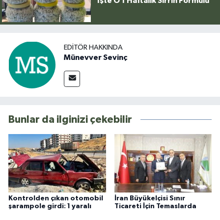
İşte O 1 Haftalık Sırrın Formülü
EDITÖR HAKKINDA
Münevver Sevinç
Bunlar da ilginizi çekebilir
Kontrolden çıkan otomobil
İran Büyükelçisi Sınır
şarampole girdi: 1 yaralı
Ticareti İçin Temaslarda