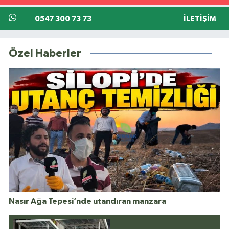
0547 300 73 73
İLETIŞIM
Özel Haberler
Nasır Ağa Tepesi’nde utandıran manzara