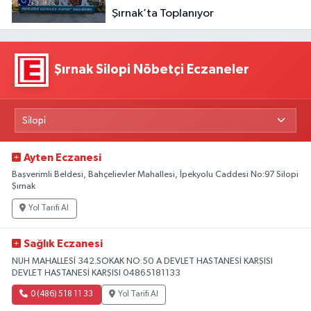
Şırnak’ta Toplanıyor
Şırnak Silopi Nöbetçi Eczaneler
Ayten Eczanesi
Başverimli Beldesi, Bahçelievler Mahallesi, İpekyolu Caddesi No:97 Silopi
Şırnak
Yol Tarifi Al
Sağlık Eczanesi
NUH MAHALLESİ 342.SOKAK NO:50 A DEVLET HASTANESİ KARŞISI
DEVLET HASTANESİ KARŞISI 04865181133
0 (486) 518 11 33
Yol Tarifi Al