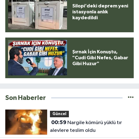
Silopi’deki deprem yeni
istasyonla anlık
kaydedildi
Şırnak İçin Konuştu,
"Cudi Gibi Nefes, Gabar
Gibi Huzur"
Son Haberler
Güncel
00:59
Nargile kömürü yüklü tır
alevlere teslim oldu