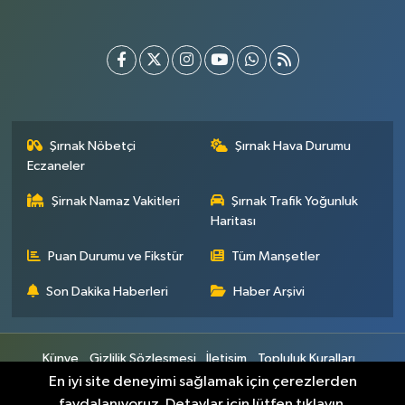
Şırnak Nöbetçi
Şırnak Hava Durumu
Eczaneler
Şirnak Namaz Vakitleri
Şırnak Trafik Yoğunluk
Haritası
Puan Durumu ve Fikstür
Tüm Manşetler
Son Dakika Haberleri
Haber Arşivi
Künye
Gizlilik Sözleşmesi
İletişim
Topluluk Kuralları
Yayın İlkeleri
En iyi site deneyimi sağlamak için çerezlerden
faydalanıyoruz. Detaylar için lütfen tıklayın.