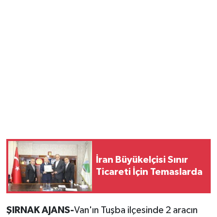
İran Büyükelçisi Sınır
Ticareti İçin Temaslarda
ŞIRNAK AJANS-
Van'ın Tuşba ilçesinde 2 aracın