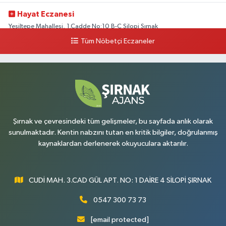
Hayat Eczanesi
Yeşiltepe Mahallesi, 1.Cadde No:10 B-C Silopi Şırnak
Tüm Nöbetçi Eczaneler
0 (486) 518 72 47
Yol Tarifi Al
Umut Eczanesi
Yenişehir Mahallesi, 8.Cadde No:53 A Silopi Şırnak
0 (486) 518 70 07
Yol Tarifi Al
Şırnak ve çevresindeki tüm gelişmeler, bu sayfada anlık olarak
sunulmaktadır. Kentin nabzını tutan en kritik bilgiler, doğrulanmış
kaynaklardan derlenerek okuyuculara aktarılır.
CUDİ MAH. 3.CAD GÜL APT. NO: 1 DAİRE 4 SİLOPİ ŞIRNAK
0547 300 73 73
[email protected]