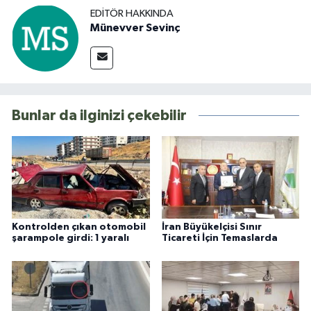
EDITÖR HAKKINDA
Münevver Sevinç
Bunlar da ilginizi çekebilir
Kontrolden çıkan otomobil
İran Büyükelçisi Sınır
şarampole girdi: 1 yaralı
Ticareti İçin Temaslarda