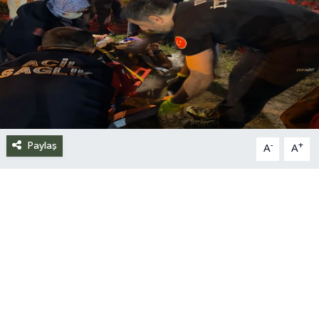
Siyaset
Spor
Teknoloji
Yazarlar
Paylaş
-
+
A
A