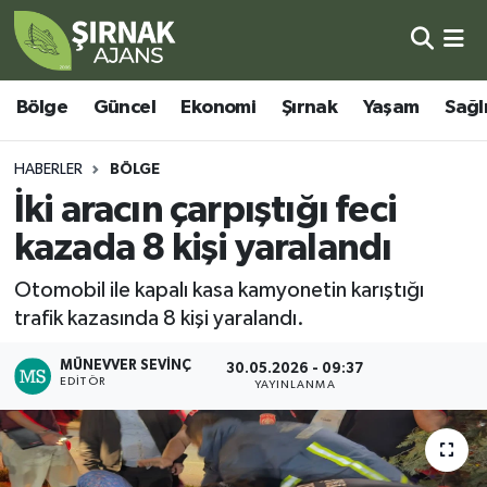
Bölge
Şırnak Nöbetçi Eczaneler
Bölge
Güncel
Ekonomi
Şırnak
Yaşam
Sağl
Güncel
Şırnak Hava Durumu
HABERLER
BÖLGE
Ekonomi
Şirnak Namaz Vakitleri
İki aracın çarpıştığı feci
kazada 8 kişi yaralandı
Şırnak
Şırnak Trafik Yoğunluk Haritası
Otomobil ile kapalı kasa kamyonetin karıştığı
Yaşam
Süper Lig Puan Durumu ve Fikstür
trafik kazasında 8 kişi yaralandı.
Sağlık
Tüm Manşetler
MÜNEVVER SEVINÇ
30.05.2026 - 09:37
EDITÖR
YAYINLANMA
Eğitim
Son Dakika Haberleri
Kültür - Sanat
Haber Arşivi