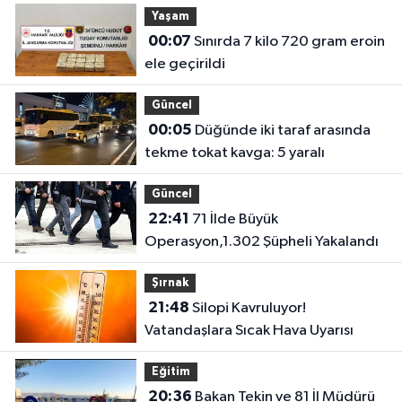
Yaşam
00:07
Sınırda 7 kilo 720 gram eroin
ele geçirildi
Güncel
00:05
Düğünde iki taraf arasında
tekme tokat kavga: 5 yaralı
Güncel
22:41
71 İlde Büyük
Operasyon,1.302 Şüpheli Yakalandı
Şırnak
21:48
Silopi Kavruluyor!
Vatandaşlara Sıcak Hava Uyarısı
Eğitim
20:36
Bakan Tekin ve 81 İl Müdürü