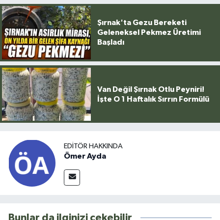
Şırnak'ta Gezu Bereketi
Geleneksel Pekmez Üretimi
Başladı
Van Değil Şırnak Otlu Peyniri!
İşte O 1 Haftalık Sırrın Formülü
EDITÖR HAKKINDA
Ömer Ayda
Bunlar da ilginizi çekebilir