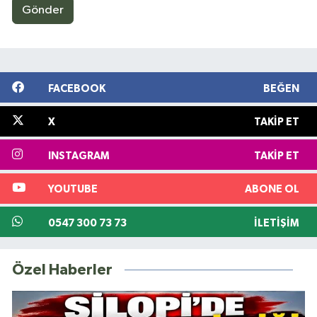
Gönder
FACEBOOK
BEĞEN
X
TAKIP ET
INSTAGRAM
TAKIP ET
YOUTUBE
ABONE OL
0547 300 73 73
İLETIŞIM
Özel Haberler