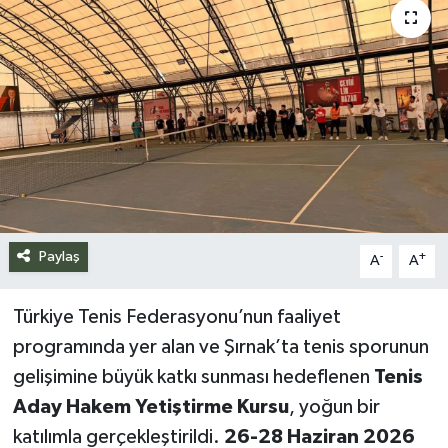
Siyaset
Spor
Teknoloji
Yazarlar
Paylaş
-
+
A
A
Türkiye Tenis Federasyonu’nun faaliyet
programında yer alan ve Şırnak’ta tenis sporunun
gelişimine büyük katkı sunması hedeflenen
Tenis
Aday Hakem Yetiştirme Kursu
, yoğun bir
katılımla gerçekleştirildi.
26-28 Haziran 2026