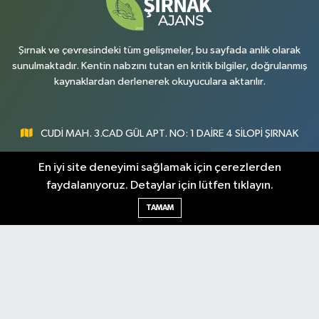
0 (486) 518 70 07
Yol Tarifi Al
Şırnak ve çevresindeki tüm gelişmeler, bu sayfada anlık olarak
sunulmaktadır. Kentin nabzını tutan en kritik bilgiler, doğrulanmış
kaynaklardan derlenerek okuyuculara aktarılır.
CUDİ MAH. 3.CAD GÜL APT. NO: 1 DAİRE 4 SİLOPİ ŞIRNAK
0547 300 73 73
En iyi site deneyimi sağlamak için çerezlerden
faydalanıyoruz. Detaylar için lütfen tıklayın.
[email protected]
TAMAM
Şırnak Nöbetçi
Şırnak Hava Durumu