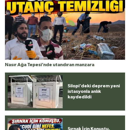
Nasır Ağa Tepesi’nde utandıran manzara
Silopi’deki deprem yeni
istasyonla anlık
kaydedildi
Şırnak İçin Konuştu,