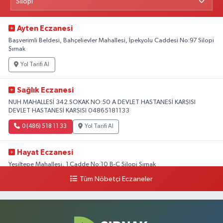
Ayten Eczanesi
Başverimli Beldesi, Bahçelievler Mahallesi, İpekyolu Caddesi No:97 Silopi
Şırnak
Yol Tarifi Al
Sağlık Eczanesi
NUH MAHALLESİ 342.SOKAK NO:50 A DEVLET HASTANESİ KARŞISI
DEVLET HASTANESİ KARŞISI 04865181133
0 (486) 518 11 33
Yol Tarifi Al
Hayat Eczanesi
Yeşiltepe Mahallesi, 1.Cadde No:10 B-C Silopi Şırnak
Tüm Nöbetçi Eczaneler
0 (486) 518 72 47
Yol Tarifi Al
Umut Eczanesi
Yenişehir Mahallesi, 8.Cadde No:53 A Silopi Şırnak