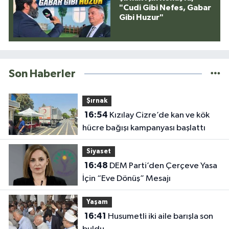
"Cudi Gibi Nefes, Gabar
Gibi Huzur"
Son Haberler
Şırnak
16:54
Kızılay Cizre’de kan ve kök
hücre bağışı kampanyası başlattı
Siyaset
16:48
DEM Parti’den Çerçeve Yasa
İçin “Eve Dönüş” Mesajı
Yaşam
16:41
Husumetli iki aile barışla son