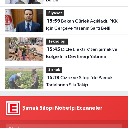
buldu
Siyaset
15:59
Bakan Gürlek Açıkladı, PKK
İçin Çerçeve Yasanın Şartı Belli
Teknoloji
15:45
Dicle Elektrik’ten Şırnak ve
Bölge İçin Dev Enerji Yatırımı
Şırnak
15:19
Cizre ve Silopi’de Pamuk
Tarlalarına Sıkı Takip
Şırnak Silopi Nöbetçi Eczaneler