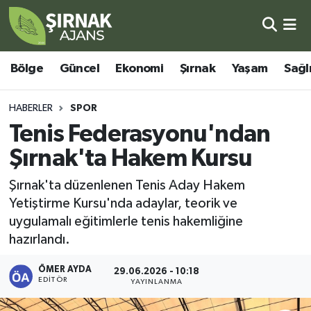
Bölge
Şırnak Nöbetçi Eczaneler
Bölge
Güncel
Ekonomi
Şırnak
Yaşam
Sağl
Güncel
Şırnak Hava Durumu
HABERLER
SPOR
Ekonomi
Şirnak Namaz Vakitleri
Tenis Federasyonu'ndan
Şırnak'ta Hakem Kursu
Şırnak
Şırnak Trafik Yoğunluk Haritası
Şırnak'ta düzenlenen Tenis Aday Hakem
Yaşam
Süper Lig Puan Durumu ve Fikstür
Yetiştirme Kursu'nda adaylar, teorik ve
uygulamalı eğitimlerle tenis hakemliğine
Sağlık
Tüm Manşetler
hazırlandı.
Eğitim
Son Dakika Haberleri
ÖMER AYDA
29.06.2026 - 10:18
EDITÖR
YAYINLANMA
Kültür - Sanat
Haber Arşivi