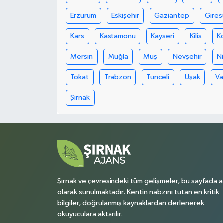
Erzurum
Eskişehir
Gaziantep
Gires
Kars
Kastamonu
Kayseri
Kilis
K
Mersin
Muğla
Muş
Nevşehir
N
Tokat
Trabzon
Tunceli
Uşak
V
Şırnak
Şırnak ve çevresindeki tüm gelişmeler, bu sayfada a
olarak sunulmaktadır. Kentin nabzını tutan en kritik
bilgiler, doğrulanmış kaynaklardan derlenerek
okuyuculara aktarılır.