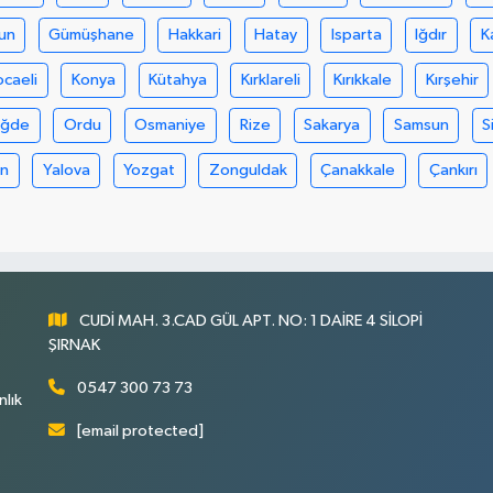
un
Gümüşhane
Hakkari
Hatay
Isparta
Iğdır
K
ocaeli
Konya
Kütahya
Kırklareli
Kırıkkale
Kırşehir
iğde
Ordu
Osmaniye
Rize
Sakarya
Samsun
S
an
Yalova
Yozgat
Zonguldak
Çanakkale
Çankırı
CUDİ MAH. 3.CAD GÜL APT. NO: 1 DAİRE 4 SİLOPİ
ŞIRNAK
0547 300 73 73
nlık
[email protected]