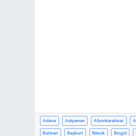
Siyaset
Spor
Teknoloji
Yazarlar
Adana
Adıyaman
Afyonkarahisar
A
Batman
Bayburt
Bilecik
Bingöl