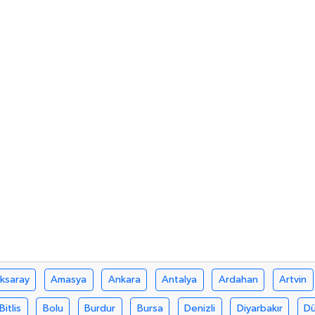
ksaray
Amasya
Ankara
Antalya
Ardahan
Artvin
Bitlis
Bolu
Burdur
Bursa
Denizli
Diyarbakır
D