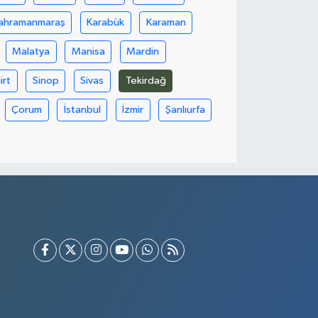
ahramanmaraş
Karabük
Karaman
Malatya
Manisa
Mardin
iirt
Sinop
Sivas
Tekirdağ
Çorum
İstanbul
İzmir
Şanlıurfa