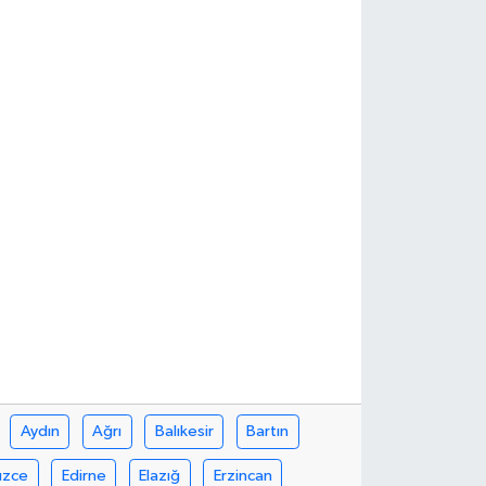
Aydın
Ağrı
Balıkesir
Bartın
üzce
Edirne
Elazığ
Erzincan