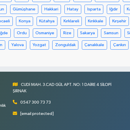
un
Gümüşhane
Hakkari
Hatay
Isparta
Iğdır
K
ocaeli
Konya
Kütahya
Kırklareli
Kırıkkale
Kırşehir
iğde
Ordu
Osmaniye
Rize
Sakarya
Samsun
S
an
Yalova
Yozgat
Zonguldak
Çanakkale
Çankırı
CUDİ MAH. 3.CAD GÜL APT. NO: 1 DAİRE 4 SİLOPİ
ŞIRNAK
0547 300 73 73
nlık
[email protected]