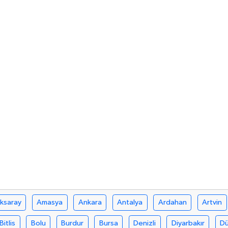
ksaray
Amasya
Ankara
Antalya
Ardahan
Artvin
Bitlis
Bolu
Burdur
Bursa
Denizli
Diyarbakır
D