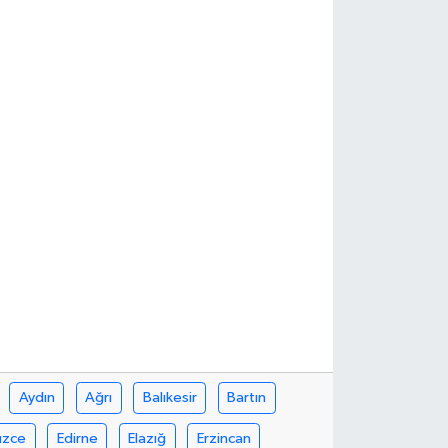
Aydın
Ağrı
Balıkesir
Bartın
üzce
Edirne
Elazığ
Erzincan