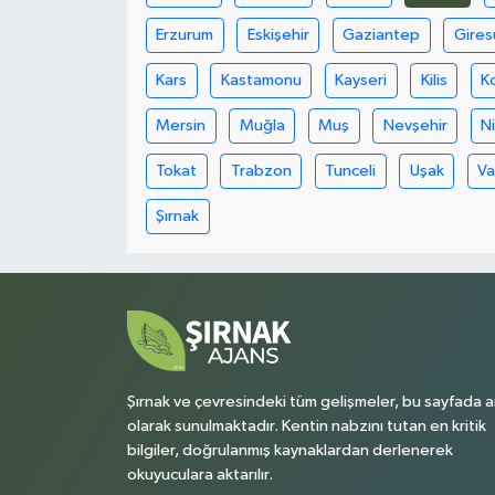
Erzurum
Eskişehir
Gaziantep
Gires
Kars
Kastamonu
Kayseri
Kilis
K
Mersin
Muğla
Muş
Nevşehir
N
Tokat
Trabzon
Tunceli
Uşak
V
Şırnak
Şırnak ve çevresindeki tüm gelişmeler, bu sayfada a
olarak sunulmaktadır. Kentin nabzını tutan en kritik
bilgiler, doğrulanmış kaynaklardan derlenerek
okuyuculara aktarılır.