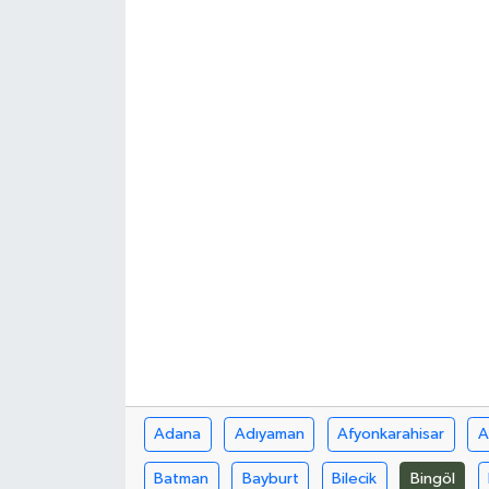
Siyaset
Spor
Teknoloji
Yazarlar
Adana
Adıyaman
Afyonkarahisar
A
Batman
Bayburt
Bilecik
Bingöl