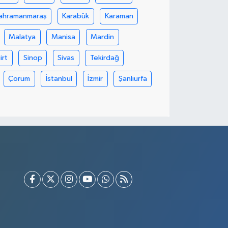
ahramanmaraş
Karabük
Karaman
Malatya
Manisa
Mardin
iirt
Sinop
Sivas
Tekirdağ
Çorum
İstanbul
İzmir
Şanlıurfa