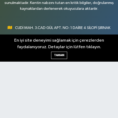
sunulmaktadır. Kentin nabzını tutan en kritik bilgiler, doğrulanmış
kaynaklardan derlenerek okuyuculara aktarılır.
CUDİ MAH. 3.CAD GÜL APT. NO: 1 DAİRE 4 SİLOPİ ŞIRNAK
0547 300 73 73
En iyi site deneyimi sağlamak için çerezlerden
faydalanıyoruz. Detaylar için lütfen tıklayın.
[email protected]
TAMAM
Şırnak Nöbetçi
Şırnak Hava Durumu
Eczaneler
Şirnak Namaz Vakitleri
Şırnak Trafik Yoğunluk
Haritası