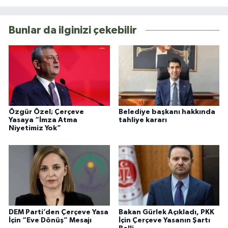
Bunlar da ilginizi çekebilir
Özgür Özel; Çerçeve
Belediye başkanı hakkında
Yasaya “İmza Atma
tahliye kararı
Niyetimiz Yok”
DEM Parti’den Çerçeve Yasa
Bakan Gürlek Açıkladı, PKK
İçin “Eve Dönüş” Mesajı
İçin Çerçeve Yasanın Şartı