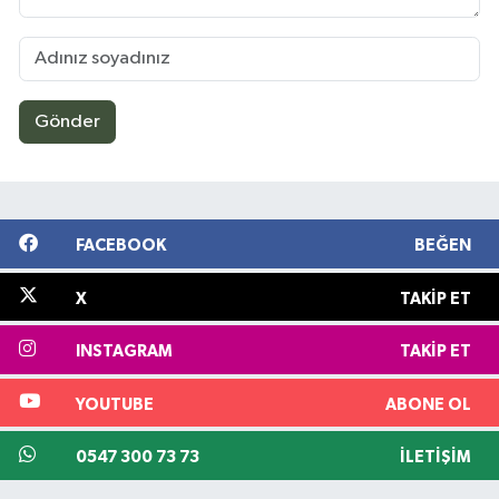
Gönder
FACEBOOK
BEĞEN
X
TAKIP ET
INSTAGRAM
TAKIP ET
YOUTUBE
ABONE OL
0547 300 73 73
İLETIŞIM