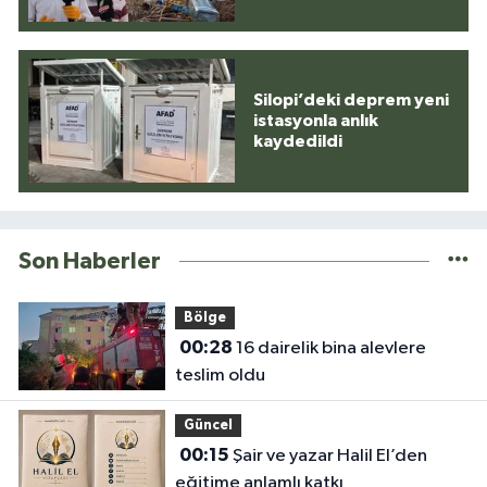
Silopi’deki deprem yeni
istasyonla anlık
kaydedildi
Son Haberler
Bölge
00:28
16 dairelik bina alevlere
teslim oldu
Güncel
00:15
Şair ve yazar Halil El’den
eğitime anlamlı katkı