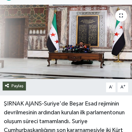
Siyaset
Spor
Teknoloji
Yazarlar
Paylaş
-
+
A
A
ŞIRNAK AJANS-Suriye'de Beşar Esad rejiminin
devrilmesinin ardından kurulan ilk parlamentonun
oluşum süreci tamamlandı. Suriye
Cumhurbaşkanlığının son kararnamesiyle iki Kürt