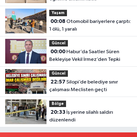
Yaşam
00:08
Otomobil bariyerlere çarptı:
1 ölü, 1 yaralı
Güncel
00:00
Habur’da Saatler Süren
Bekleyişe Vekil İrmez’den Tepki
Güncel
22:57
Silopi’de belediye sınır
çalışması Meclisten geçti
Bölge
20:33
İş yerine silahlı saldırı
düzenlendi