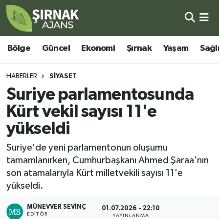
Bölge
Şırnak Nöbetçi Eczaneler
Bölge
Güncel
Ekonomi
Şırnak
Yaşam
Sağl
Güncel
Şırnak Hava Durumu
HABERLER
SIYASET
Ekonomi
Şirnak Namaz Vakitleri
Suriye parlamentosunda
Kürt vekil sayısı 11'e
Şırnak
Şırnak Trafik Yoğunluk Haritası
yükseldi
Yaşam
Süper Lig Puan Durumu ve Fikstür
Suriye'de yeni parlamentonun oluşumu
tamamlanırken, Cumhurbaşkanı Ahmed Şaraa'nın
Sağlık
Tüm Manşetler
son atamalarıyla Kürt milletvekili sayısı 11'e
yükseldi.
Eğitim
Son Dakika Haberleri
MÜNEVVER SEVINÇ
01.07.2026 - 22:10
Kültür - Sanat
Haber Arşivi
EDITÖR
YAYINLANMA