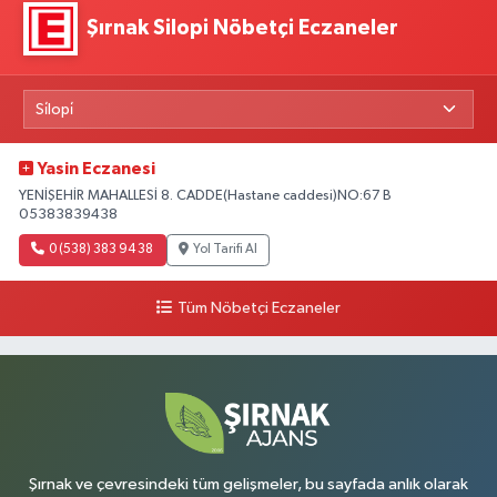
Şırnak Silopi Nöbetçi Eczaneler
Yasin Eczanesi
YENİŞEHİR MAHALLESİ 8. CADDE(Hastane caddesi)NO:67 B
05383839438
0 (538) 383 94 38
Yol Tarifi Al
Tüm Nöbetçi Eczaneler
Şırnak ve çevresindeki tüm gelişmeler, bu sayfada anlık olarak