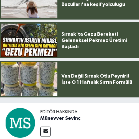
Buzulları'na keşif yolculuğu
Şırnak'ta Gezu Bereketi
Geleneksel Pekmez Üretimi
Başladı
Van Değil Şırnak Otlu Peyniri!
İşte O 1 Haftalık Sırrın Formülü
EDITÖR HAKKINDA
Münevver Sevinç