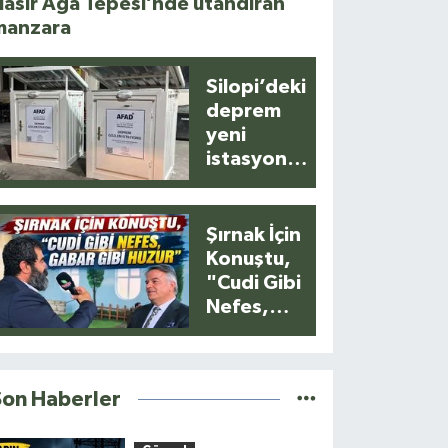
asır Ağa Tepesi’nde utandıran
manzara
Silopi’deki
deprem
yeni
istasyonla
anlık
kaydedildi
Şırnak İçin
Konuştu,
"Cudi Gibi
Nefes,
Gabar Gibi
Huzur"
Son Haberler