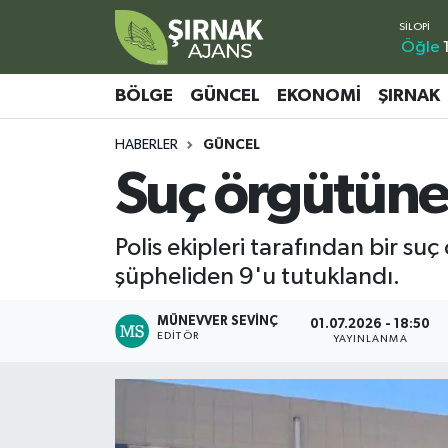
Öğle
Bölge
Şırnak Nöbetçi Eczaneler
BÖLGE
GÜNCEL
EKONOMI
ŞIRNAK
Güncel
Şırnak Hava Durumu
HABERLER
GÜNCEL
Suç örgütüne
Ekonomi
Şirnak Namaz Vakitleri
Şırnak
Şırnak Trafik Yoğunluk Haritası
Polis ekipleri tarafından bir 
şüpheliden 9'u tutuklandı.
Yaşam
Süper Lig Puan Durumu ve Fikstür
MÜNEVVER SEVINÇ
01.07.2026 - 18:50
Sağlık
Tüm Manşetler
EDITÖR
YAYINLANMA
Eğitim
Son Dakika Haberleri
Kültür - Sanat
Haber Arşivi