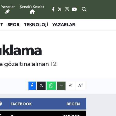
Yazarlar
Şırnak'ı Keşfet
ET
SPOR
TEKNOLOJI
YAZARLAR
uklama
a gözaltına alınan 12
-
+
A
A
FACEBOOK
BEĞEN