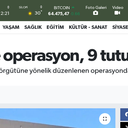
BITCOIN
64.475,47
0.66
Foto Galeri
Video
°
DOLAR
30
12:21
47,5971
0.05
EURO
YAŞAM
SAĞLIK
EĞITIM
KÜLTÜR - SANAT
SIYAS
55,1336
0.18
STERLİN
64,2534
0.22
GRAM ALTIN
 operasyon, 9 tut
6527.85
0.54
BİST100
13.703
0
suç örgütüne yönelik düzenlenen operasyond