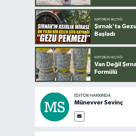
EDITÖRÜN SEÇTIĞI
Şırnak'ta Gez
Başladı
EDITÖRÜN SEÇTIĞI
Van Değil Şırna
Formülü
EDITÖR HAKKINDA
Münevver Sevinç