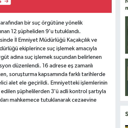
N
e
i tarafından bir suç örgütüne yönelik
nan 12 şüpheliden 9'u tutuklandı.
esinde İl Emniyet Müdürlüğü Kaçakçılık ve
ürlüğü ekiplerince suç işlemek amacıyla
güt adına suç işlemek suçundan belirlenen
asyon düzenlendi. 16 adrese eş zamanlı
rken, soruşturma kapsamında farklı tarihlerde
lici alet ele geçirildi. Emniyetteki işlemlerinin
dilen şüphelilerden 3'ü adli kontrol şartıyla
ldıkları mahkemece tutuklanarak cezaevine