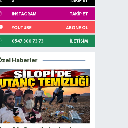
X
TAKIP ET
INSTAGRAM
TAKIP ET
YOUTUBE
ABONE OL
0547 300 73 73
İLETIŞIM
Özel Haberler