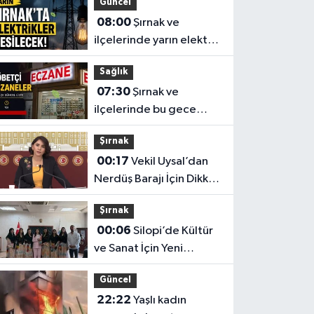
Güncel
08:00
Şırnak ve
ilçelerinde yarın elektrik
kesintisi
Sağlık
07:30
Şırnak ve
ilçelerinde bu gece
nöbetçi olan eczaneler
Şırnak
00:17
Vekil Uysal’dan
Nerdüş Barajı İçin Dikkat
Çeken İddia
Şırnak
00:06
Silopi’de Kültür
ve Sanat İçin Yeni
Adımlar
Güncel
22:22
Yaşlı kadın