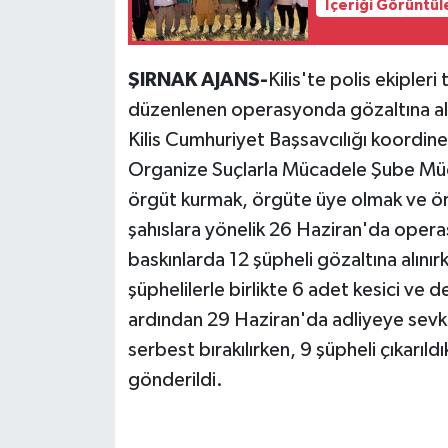
İçeriği Görüntül
ŞIRNAK AJANS-
Kilis'te polis ekipler
düzenlenen operasyonda gözaltına alı
Kilis Cumhuriyet Başsavcılığı koordin
Organize Suçlarla Mücadele Şube Müd
örgüt kurmak, örgüte üye olmak ve ör
şahıslara yönelik 26 Haziran'da oper
baskınlarda 12 şüpheli gözaltına alını
şüphelilerle birlikte 6 adet kesici ve de
ardından 29 Haziran'da adliyeye sevk e
serbest bırakılırken, 9 şüpheli çıkarı
gönderildi.