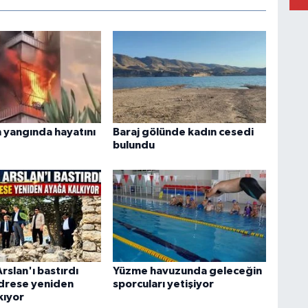
n yangında hayatını
Baraj gölünde kadın cesedi
bulundu
Arslan'ı bastırdı
Yüzme havuzunda geleceğin
edrese yeniden
sporcuları yetişiyor
kıyor