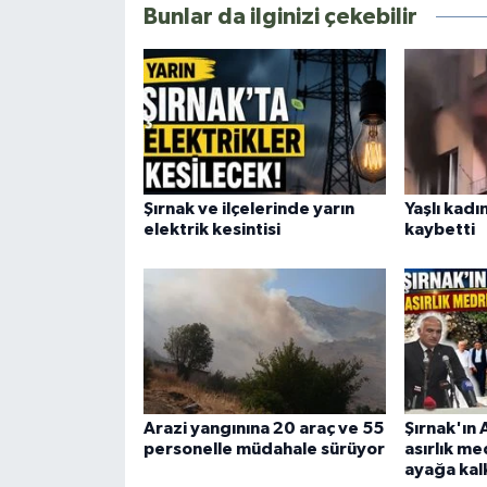
Bunlar da ilginizi çekebilir
Şırnak ve ilçelerinde yarın
Yaşlı kadı
elektrik kesintisi
kaybetti
Arazi yangınına 20 araç ve 55
Şırnak'ın 
personelle müdahale sürüyor
asırlık m
ayağa kal