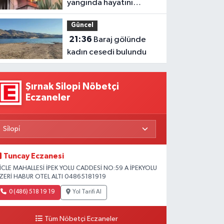
yangında hayatını
kaybetti
Güncel
21:36
Baraj gölünde
kadın cesedi bulundu
Şırnak Silopi Nöbetçi
Eczaneler
Tuncay Eczanesi
İCLE MAHALLESİ İPEK YOLU CADDESİ NO:59 A İPEKYOLU
ZERİ HABUR OTEL ALTI 04865181919
0 (486) 518 19 19
Yol Tarifi Al
Tüm Nöbetçi Eczaneler