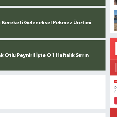
u Bereketi Geleneksel Pekmez Üretimi
k Otlu Peyniri! İşte O 1 Haftalık Sırrın
D
Ü