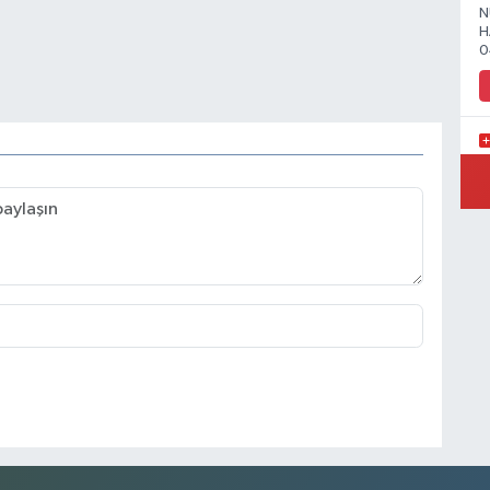
N
H
0
Y
Y