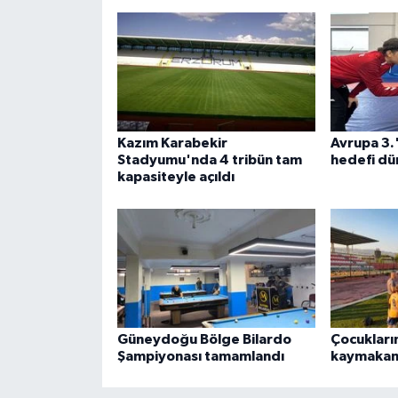
Kazım Karabekir
Avrupa 3.
Stadyumu'nda 4 tribün tam
hedefi dü
kapasiteyle açıldı
Güneydoğu Bölge Bilardo
Çocukları
Şampiyonası tamamlandı
kaymakam