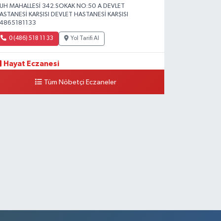
UH MAHALLESİ 342.SOKAK NO:50 A DEVLET
ASTANESİ KARŞISI DEVLET HASTANESİ KARŞISI
4865181133
0 (486) 518 11 33
Yol Tarifi Al
Hayat Eczanesi
eşiltepe Mahallesi, 1.Cadde No:10 B-C Silopi Şırnak
Tüm Nöbetçi Eczaneler
0 (486) 518 72 47
Yol Tarifi Al
Umut Eczanesi
enişehir Mahallesi, 8.Cadde No:53 A Silopi Şırnak
0 (486) 518 70 07
Yol Tarifi Al