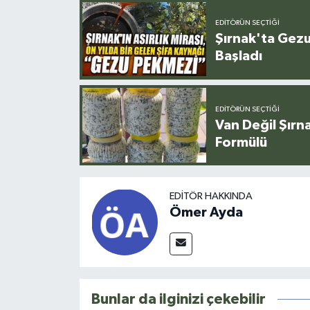
EDITÖRÜN SEÇTIĞI
Şırnak'ta Gez
Başladı
EDITÖRÜN SEÇTIĞI
Van Değil Şırna
Formülü
EDITÖR HAKKINDA
Ömer Ayda
Bunlar da ilginizi çekebilir