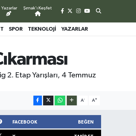
Yazarlar
Şırnak'ı Keşfet
ET
SPOR
TEKNOLOJI
YAZARLAR
Çıkarması
ig 2. Etap Yarışları, 4 Temmuz
-
+
A
A
FACEBOOK
BEĞEN