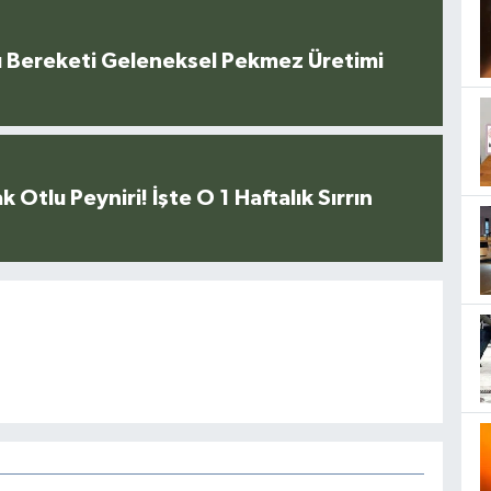
u Bereketi Geleneksel Pekmez Üretimi
k Otlu Peyniri! İşte O 1 Haftalık Sırrın