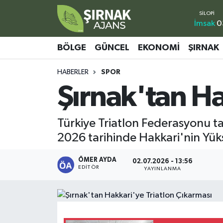
İmsak
0
Bölge
Şırnak Nöbetçi Eczaneler
BÖLGE
GÜNCEL
EKONOMI
ŞIRNAK
Güncel
Şırnak Hava Durumu
HABERLER
SPOR
Şırnak'tan Ha
Ekonomi
Şirnak Namaz Vakitleri
Şırnak
Şırnak Trafik Yoğunluk Haritası
Türkiye Triatlon Federasyonu t
2026 tarihinde Hakkari'nin Yüks
Yaşam
Süper Lig Puan Durumu ve Fikstür
ÖMER AYDA
02.07.2026 - 13:56
Sağlık
Tüm Manşetler
EDITÖR
YAYINLANMA
Eğitim
Son Dakika Haberleri
Kültür - Sanat
Haber Arşivi