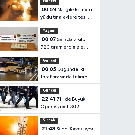
Güncel
00:59
Nargile kömürü
yüklü tır alevlere teslim
oldu
Yaşam
00:07
Sınırda 7 kilo
720 gram eroin ele
geçirildi
Güncel
00:05
Düğünde iki
taraf arasında tekme
tokat kavga: 5 yaralı
Güncel
22:41
71 İlde Büyük
Operasyon,1.302
Şüpheli Yakalandı
Şırnak
21:48
Silopi Kavruluyor!