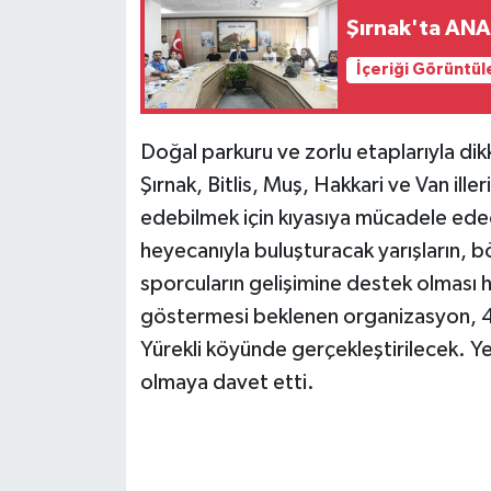
Şırnak'ta ANA
Siyaset
İçeriği Görüntül
Spor
Doğal parkuru ve zorlu etaplarıyla di
Teknoloji
Şırnak, Bitlis, Muş, Hakkari ve Van il
Yazarlar
edebilmek için kıyasıya mücadele edec
heyecanıyla buluşturacak yarışların, 
sporcuların gelişimine destek olması h
göstermesi beklenen organizasyon, 
Yürekli köyünde gerçekleştirilecek. Ye
olmaya davet etti.