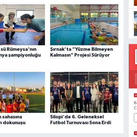
'sü Rümeysa'nın
Şırnak’ta “Yüzme Bilmeyen
nya şampiyonluğu
Kalmasın” Projesi Sürüyor
B
C
n sahasına
Silopi'de 6. Geleneksel
 dokunuşu
Futbol Turnuvası Sona Erdi