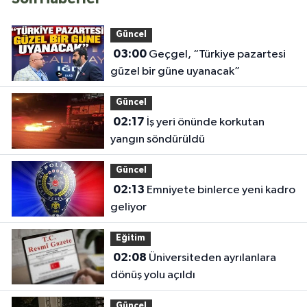
Güncel
03:00
Geçgel, “Türkiye pazartesi
güzel bir güne uyanacak”
Güncel
02:17
İş yeri önünde korkutan
yangın söndürüldü
Güncel
02:13
Emniyete binlerce yeni kadro
geliyor
Eğitim
02:08
Üniversiteden ayrılanlara
dönüş yolu açıldı
Güncel