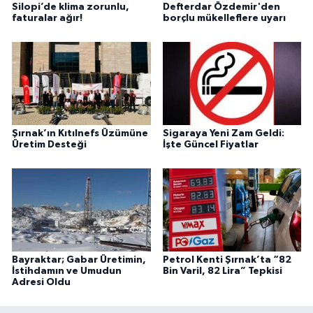
Silopi’de klima zorunlu,
Defterdar Özdemir'den
faturalar ağır!
borçlu mükelleflere uyarı
Şırnak’ın Kıtılnefs Üzümüne
Sigaraya Yeni Zam Geldi:
Üretim Desteği
İşte Güncel Fiyatlar
Bayraktar; Gabar Üretimin,
Petrol Kenti Şırnak’ta “82
İstihdamın ve Umudun
Bin Varil, 82 Lira” Tepkisi
Adresi Oldu