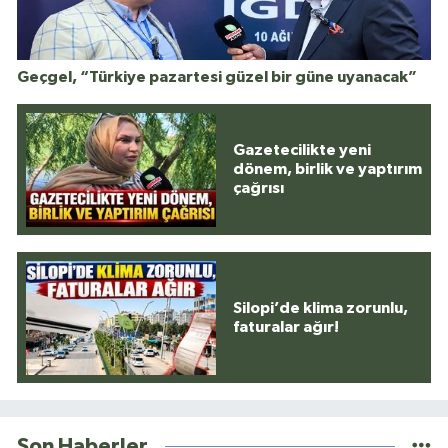
Geçgel, “Türkiye pazartesi güzel bir güne uyanacak”
Gazetecilikte yeni
dönem, birlik ve yaptırım
çağrısı
Silopi’de klima zorunlu,
faturalar ağır!
Son Haberler