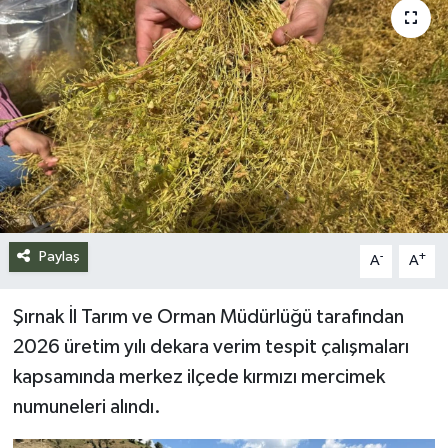
Siyaset
Spor
Teknoloji
Yazarlar
Paylaş
-
+
A
A
Şırnak İl Tarım ve Orman Müdürlüğü tarafından
2026 üretim yılı dekara verim tespit çalışmaları
kapsamında merkez ilçede kırmızı mercimek
numuneleri alındı.