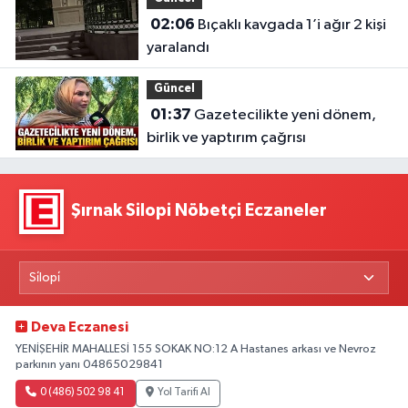
02:06
Bıçaklı kavgada 1’i ağır 2 kişi
yaralandı
Güncel
01:37
Gazetecilikte yeni dönem,
birlik ve yaptırım çağrısı
Şırnak Silopi Nöbetçi Eczaneler
Deva Eczanesi
YENİŞEHİR MAHALLESİ 155 SOKAK NO:12 A Hastanes arkası ve Nevroz
parkının yanı 04865029841
0 (486) 502 98 41
Yol Tarifi Al