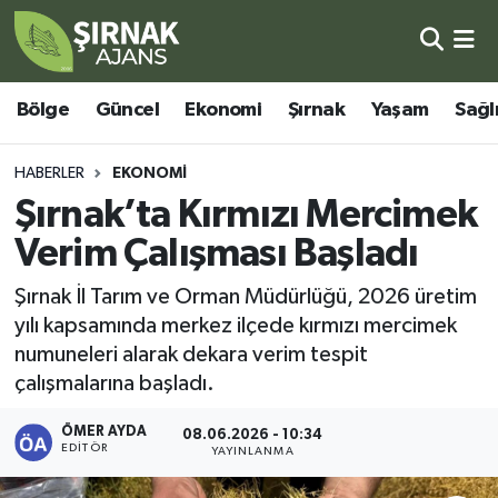
Bölge
Şırnak Nöbetçi Eczaneler
Bölge
Güncel
Ekonomi
Şırnak
Yaşam
Sağl
Güncel
Şırnak Hava Durumu
HABERLER
EKONOMI
Ekonomi
Şirnak Namaz Vakitleri
Şırnak’ta Kırmızı Mercimek
Verim Çalışması Başladı
Şırnak
Şırnak Trafik Yoğunluk Haritası
Şırnak İl Tarım ve Orman Müdürlüğü, 2026 üretim
Yaşam
Süper Lig Puan Durumu ve Fikstür
yılı kapsamında merkez ilçede kırmızı mercimek
numuneleri alarak dekara verim tespit
Sağlık
Tüm Manşetler
çalışmalarına başladı.
Eğitim
Son Dakika Haberleri
ÖMER AYDA
08.06.2026 - 10:34
EDITÖR
YAYINLANMA
Kültür - Sanat
Haber Arşivi