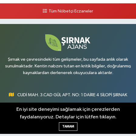
Tüm Nöbetçi Eczaneler
Şırnak ve çevresindeki tüm gelişmeler, bu sayfada anlık olarak
sunulmaktadır. Kentin nabzını tutan en kritik bilgiler, doğrulanmış
kaynaklardan derlenerek okuyuculara aktarılır.
CUDİ MAH. 3.CAD GÜL APT. NO: 1 DAİRE 4 SİLOPİ ŞIRNAK
0547 300 73 73
En iyi site deneyimi sağlamak için çerezlerden
faydalanıyoruz. Detaylar için lütfen tıklayın.
[email protected]
TAMAM