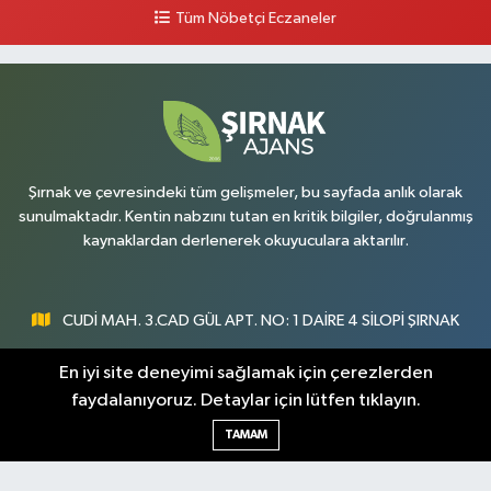
Tüm Nöbetçi Eczaneler
0 (486) 518 72 47
Yol Tarifi Al
Umut Eczanesi
Yenişehir Mahallesi, 8.Cadde No:53 A Silopi Şırnak
0 (486) 518 70 07
Yol Tarifi Al
Şırnak ve çevresindeki tüm gelişmeler, bu sayfada anlık olarak
sunulmaktadır. Kentin nabzını tutan en kritik bilgiler, doğrulanmış
kaynaklardan derlenerek okuyuculara aktarılır.
CUDİ MAH. 3.CAD GÜL APT. NO: 1 DAİRE 4 SİLOPİ ŞIRNAK
0547 300 73 73
En iyi site deneyimi sağlamak için çerezlerden
faydalanıyoruz. Detaylar için lütfen tıklayın.
[email protected]
TAMAM