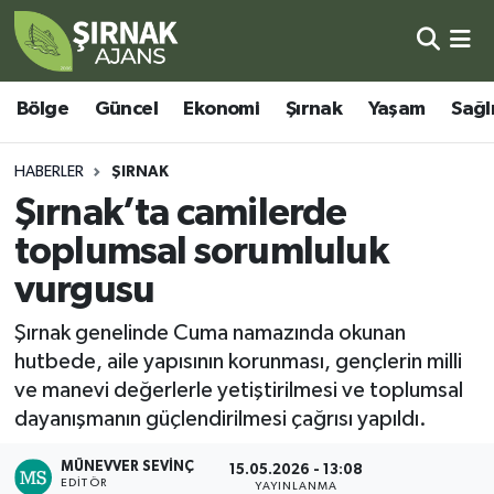
Bölge
Şırnak Nöbetçi Eczaneler
Bölge
Güncel
Ekonomi
Şırnak
Yaşam
Sağl
Güncel
Şırnak Hava Durumu
HABERLER
ŞIRNAK
Ekonomi
Şirnak Namaz Vakitleri
Şırnak’ta camilerde
toplumsal sorumluluk
Şırnak
Şırnak Trafik Yoğunluk Haritası
vurgusu
Yaşam
Süper Lig Puan Durumu ve Fikstür
Şırnak genelinde Cuma namazında okunan
hutbede, aile yapısının korunması, gençlerin milli
Sağlık
Tüm Manşetler
ve manevi değerlerle yetiştirilmesi ve toplumsal
dayanışmanın güçlendirilmesi çağrısı yapıldı.
Eğitim
Son Dakika Haberleri
MÜNEVVER SEVINÇ
15.05.2026 - 13:08
Kültür - Sanat
Haber Arşivi
EDITÖR
YAYINLANMA