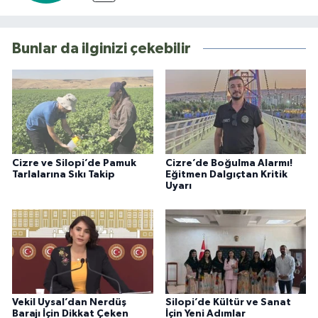
Bunlar da ilginizi çekebilir
Cizre ve Silopi’de Pamuk
Cizre’de Boğulma Alarmı!
Tarlalarına Sıkı Takip
Eğitmen Dalgıçtan Kritik
Uyarı
Vekil Uysal’dan Nerdüş
Silopi’de Kültür ve Sanat
Barajı İçin Dikkat Çeken
İçin Yeni Adımlar