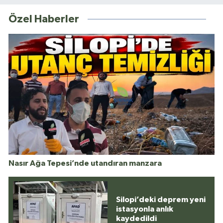
Özel Haberler
Nasır Ağa Tepesi’nde utandıran manzara
Silopi’deki deprem yeni
istasyonla anlık
kaydedildi