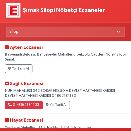
Şırnak Silopi Nöbetçi Eczaneler
Ayten Eczanesi
Başverimli Beldesi, Bahçelievler Mahallesi, İpekyolu Caddesi No:97 Silopi
Şırnak
Yol Tarifi Al
Sağlık Eczanesi
NUH MAHALLESİ 342.SOKAK NO:50 A DEVLET HASTANESİ KARŞISI
DEVLET HASTANESİ KARŞISI 04865181133
0 (486) 518 11 33
Yol Tarifi Al
Hayat Eczanesi
Yeşiltepe Mahallesi, 1.Cadde No:10 B-C Silopi Şırnak