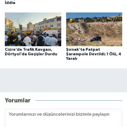
İddia
Cizre’de Trafik Kavgası,
Şırnak’ta Patpat
Dörtyol’da Geçişler Durdu
Şarampole Devrildi; 1 Ölü, 4
Yaralı
Yorumlar