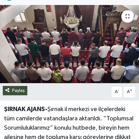
Siyaset
Spor
Teknoloji
Yazarlar
Paylaş
-
+
A
A
ŞIRNAK AJANS-
Şırnak il merkezi ve ilçelerdeki
tüm camilerde vatandaşlara aktarıldı. “Toplumsal
Sorumluluklarımız” konulu hutbede, bireyin hem
ailesine hem de topluma karşı görevlerine dikkat