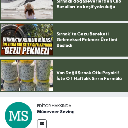
Şırnaklı doğaseverlerden Cilo
Buzulları'na keşif yolculuğu
Şırnak'ta Gezu Bereketi
Geleneksel Pekmez Üretimi
Başladı
Van Değil Şırnak Otlu Peyniri!
İşte O 1 Haftalık Sırrın Formülü
EDITÖR HAKKINDA
Münevver Sevinç