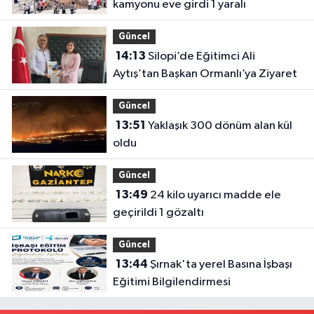
kamyonu eve girdi 1 yaralı
Güncel
14:13
Silopi’de Eğitimci Ali
Aytış’tan Başkan Ormanlı’ya Ziyaret
Güncel
13:51
Yaklaşık 300 dönüm alan kül
oldu
Güncel
13:49
24 kilo uyarıcı madde ele
geçirildi 1 gözaltı
Güncel
13:44
Şırnak'ta yerel Basına İşbaşı
Eğitimi Bilgilendirmesi