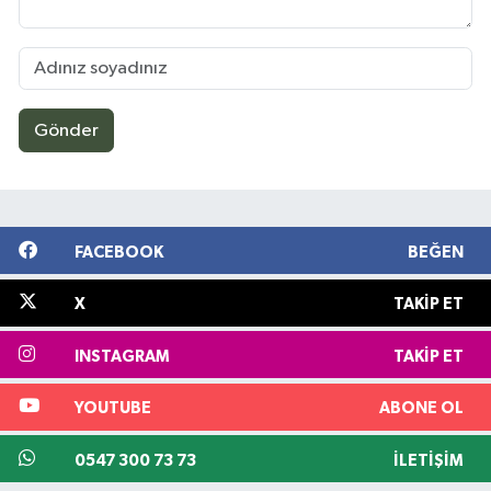
Gönder
FACEBOOK
BEĞEN
X
TAKIP ET
INSTAGRAM
TAKIP ET
YOUTUBE
ABONE OL
0547 300 73 73
İLETIŞIM