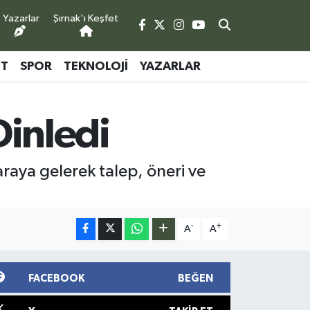
Yazarlar
Şırnak'ı Keşfet
ET
SPOR
TEKNOLOJI
YAZARLAR
Dinledi
araya gelerek talep, öneri ve
-
+
A
A
FACEBOOK
BEĞEN