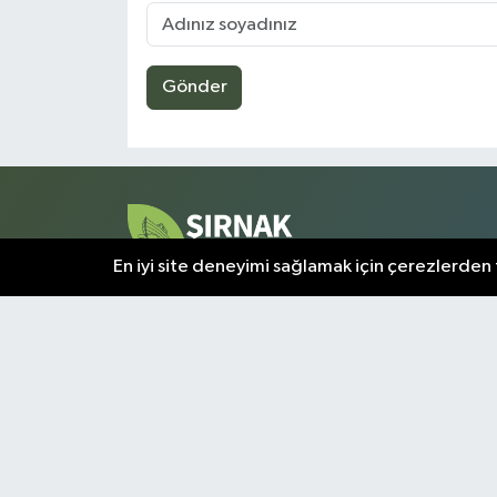
Gönder
En iyi site deneyimi sağlamak için çerezlerden f
Şırnak ve çevresindeki tüm gelişmeler, bu sayfada a
olarak sunulmaktadır. Kentin nabzını tutan en kritik
bilgiler, doğrulanmış kaynaklardan derlenerek
okuyuculara aktarılır.
Şırnak Nöbetçi Eczaneler
Şı
Puan Durumu ve Fikstür
Tü