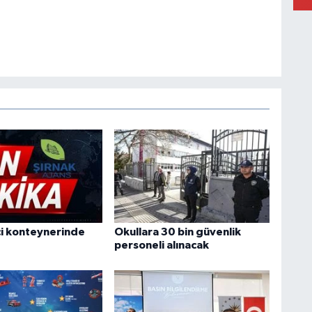
işçi konteynerinde
Okullara 30 bin güvenlik
personeli alınacak