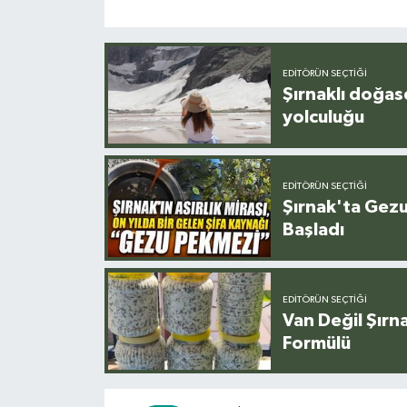
EDITÖRÜN SEÇTIĞI
Şırnaklı doğas
yolculuğu
EDITÖRÜN SEÇTIĞI
Şırnak'ta Gez
Başladı
EDITÖRÜN SEÇTIĞI
Van Değil Şırna
Formülü