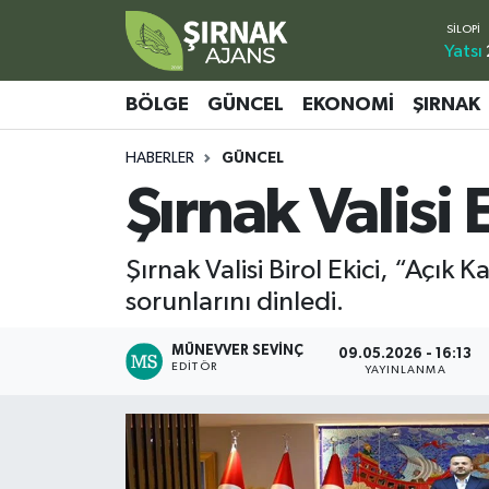
Yatsı
Bölge
Şırnak Nöbetçi Eczaneler
BÖLGE
GÜNCEL
EKONOMI
ŞIRNAK
Güncel
Şırnak Hava Durumu
HABERLER
GÜNCEL
Şırnak Valisi 
Ekonomi
Şirnak Namaz Vakitleri
Şırnak
Şırnak Trafik Yoğunluk Haritası
Şırnak Valisi Birol Ekici, “Açık
sorunlarını dinledi.
Yaşam
Süper Lig Puan Durumu ve Fikstür
MÜNEVVER SEVINÇ
09.05.2026 - 16:13
Sağlık
Tüm Manşetler
EDITÖR
YAYINLANMA
Eğitim
Son Dakika Haberleri
Kültür - Sanat
Haber Arşivi