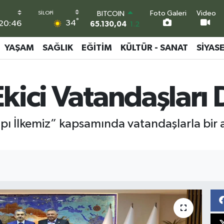
BITCOIN
65.130,04
1.2
Foto Galeri
Video
°
DOLAR
34
20:46
47,7106
0.17
EURO
YAŞAM
SAĞLIK
EĞITIM
KÜLTÜR - SANAT
SIYAS
55,1652
0.27
STERLİN
64,4046
0.35
GRAM ALTIN
Ekici Vatandaşları 
6618.49
2.12
BİST100
13.773
-19
 Kapı İlkemiz” kapsamında vatandaşlarla bir 