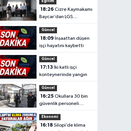
Eğitim
18:26
Cizre Kaymakamı
Baycar’dan LGS
başarısına ziyaret
Güncel
18:09
İnşaattan düşen
işçi hayatını kaybetti
Güncel
17:13
İki katlı işçi
konteynerinde yangın
Güncel
16:25
Okullara 30 bin
güvenlik personeli
alınacak
Ekonomi
16:18
Silopi’de klima