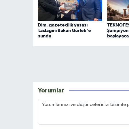
Dim, gazetecilik yasası
TEKNOFES
taslağını Bakan Gürlek'e
Şampiyona
sundu
başlayaca
Yorumlar