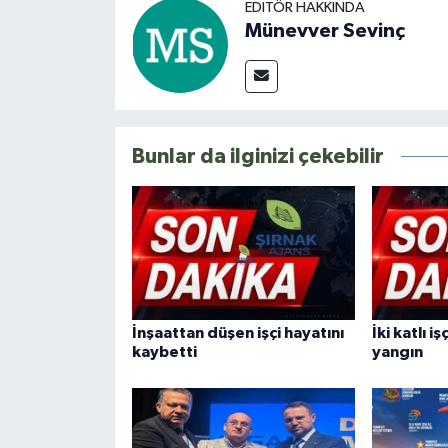
EDITÖR HAKKINDA
Münevver Sevinç
Bunlar da ilginizi çekebilir
İnşaattan düşen işçi hayatını
İki katlı 
kaybetti
yangın