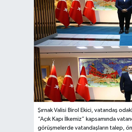
Siyaset
Spor
Teknoloji
Yazarlar
Şırnak Valisi Birol Ekici, vatandaş oda
“Açık Kapı İlkemiz” kapsamında vatand
görüşmelerde vatandaşların talep, öner