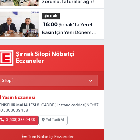
zorunlu, faturalar ağır!
Şırnak
16:00
Şırnak'ta Yerel
Basın İçin Yeni Dönem
Başlıyor
Şırnak Silopi Nöbetçi
Eczaneler
Yasin Eczanesi
ENİŞEHİR MAHALLESİ 8. CADDE(Hastane caddesi)NO:67
 05383839438
0 (538) 383 94 38
Yol Tarifi Al
Tüm Nöbetçi Eczaneler