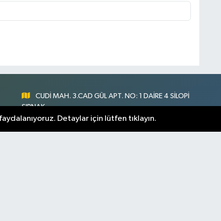
CUDİ MAH. 3.CAD GÜL APT. NO: 1 DAİRE 4 SİLOPİ
ŞIRNAK
aydalanıyoruz. Detaylar için lütfen tıklayın.
0547 300 73 73
nlık
[email protected]
rnak Hava Durumu
Şirnak Namaz Vakitleri
m Manşetler
Son Dakika Haberleri