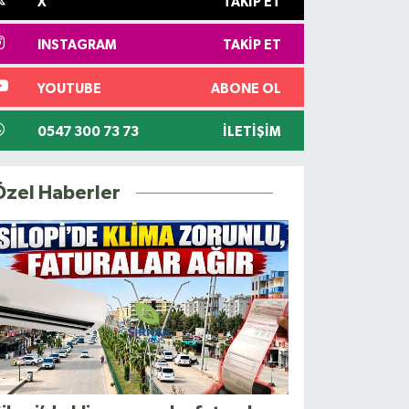
X
TAKIP ET
INSTAGRAM
TAKIP ET
YOUTUBE
ABONE OL
0547 300 73 73
İLETIŞIM
Özel Haberler