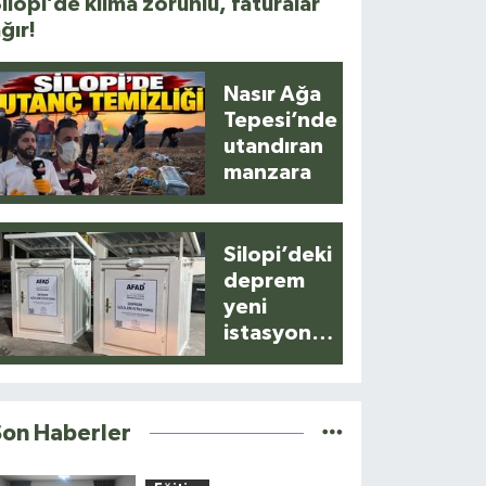
ilopi’de klima zorunlu, faturalar
ğır!
Nasır Ağa
Tepesi’nde
utandıran
manzara
Silopi’deki
deprem
yeni
istasyonla
anlık
kaydedildi
Son Haberler