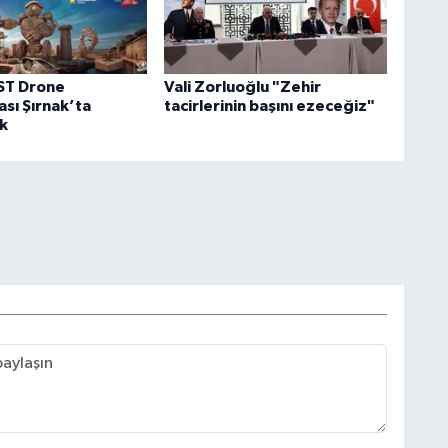
T Drone
Vali Zorluoğlu "Zehir
sı Şırnak’ta
tacirlerinin başını ezeceğiz"
k