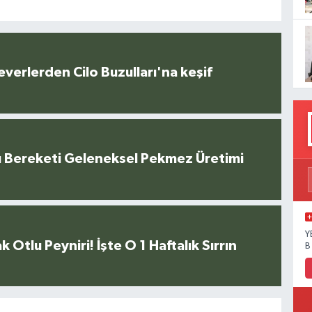
everlerden Cilo Buzulları'na keşif
u Bereketi Geleneksel Pekmez Üretimi
Y
k Otlu Peyniri! İşte O 1 Haftalık Sırrın
B