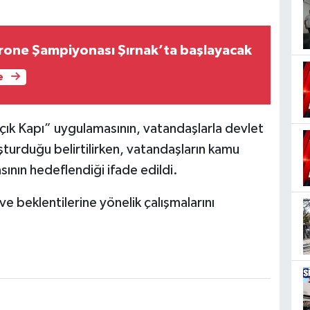
one Şampiyonası Şırnak’ta başlayacak
e
“Açık Kapı” uygulamasının, vatandaşlarla devlet
uşturduğu belirtilirken, vatandaşların kamu
sının hedeflendiği ifade edildi.
 ve beklentilerine yönelik çalışmalarını