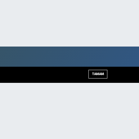
TAMAM
Şırnak Trafik Yoğunluk Haritası
Haber Arşivi