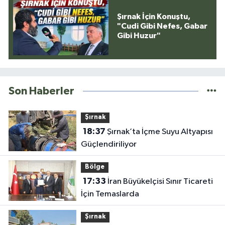
Şırnak İçin Konuştu,
"Cudi Gibi Nefes, Gabar
Gibi Huzur"
Son Haberler
Şırnak
18:37
Şırnak’ta İçme Suyu Altyapısı
Güçlendiriliyor
Bölge
17:33
İran Büyükelçisi Sınır Ticareti
İçin Temaslarda
Şırnak