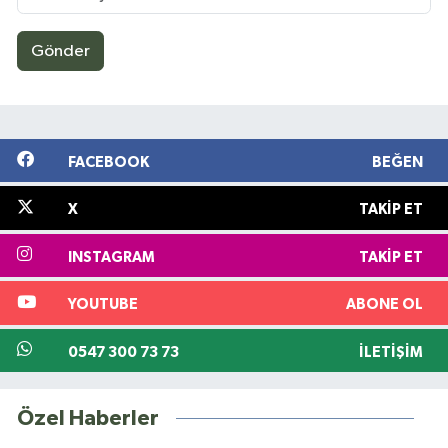
Gönder
FACEBOOK
BEĞEN
X
TAKIP ET
INSTAGRAM
TAKIP ET
YOUTUBE
ABONE OL
0547 300 73 73
İLETIŞIM
Özel Haberler