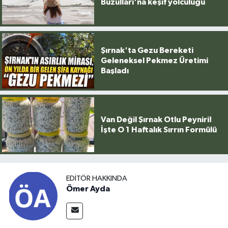
Buzulları'na keşif yolculuğu
Şırnak'ta Gezu Bereketi
Geleneksel Pekmez Üretimi
Başladı
Van Değil Şırnak Otlu Peyniri!
İşte O 1 Haftalık Sırrın Formülü
EDITÖR HAKKINDA
Ömer Ayda