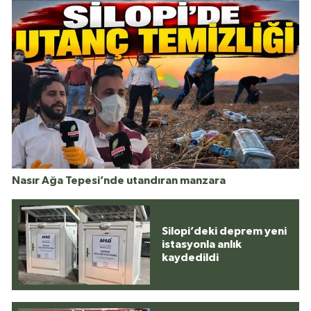
Nasır Ağa Tepesi’nde utandıran manzara
Silopi’deki deprem yeni
istasyonla anlık
kaydedildi