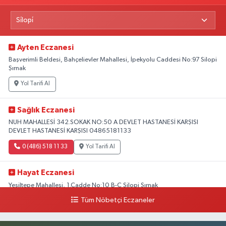
Ayten Eczanesi
Başverimli Beldesi, Bahçelievler Mahallesi, İpekyolu Caddesi No:97 Silopi
Şırnak
Yol Tarifi Al
Sağlık Eczanesi
NUH MAHALLESİ 342.SOKAK NO:50 A DEVLET HASTANESİ KARŞISI
DEVLET HASTANESİ KARŞISI 04865181133
0 (486) 518 11 33
Yol Tarifi Al
Hayat Eczanesi
Yeşiltepe Mahallesi, 1.Cadde No:10 B-C Silopi Şırnak
Tüm Nöbetçi Eczaneler
0 (486) 518 72 47
Yol Tarifi Al