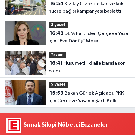
16:54
Kızılay Cizre’de kan ve kök
hücre bağışı kampanyası başlattı
Siyaset
16:48
DEM Parti’den Çerçeve Yasa
İçin “Eve Dönüş” Mesajı
Yaşam
16:41
Husumetli iki aile barışla son
buldu
Siyaset
15:59
Bakan Gürlek Açıkladı, PKK
İçin Çerçeve Yasanın Şartı Belli
Şırnak Silopi Nöbetçi Eczaneler