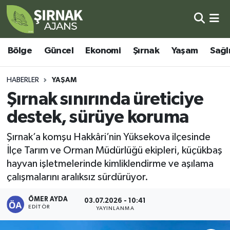
Bölge
Şırnak Nöbetçi Eczaneler
Bölge
Güncel
Ekonomi
Şırnak
Yaşam
Sağl
Güncel
Şırnak Hava Durumu
HABERLER
YAŞAM
Ekonomi
Şirnak Namaz Vakitleri
Şırnak sınırında üreticiye
destek, sürüye koruma
Şırnak
Şırnak Trafik Yoğunluk Haritası
Şırnak’a komşu Hakkâri’nin Yüksekova ilçesinde
Yaşam
Süper Lig Puan Durumu ve Fikstür
İlçe Tarım ve Orman Müdürlüğü ekipleri, küçükbaş
hayvan işletmelerinde kimliklendirme ve aşılama
Sağlık
Tüm Manşetler
çalışmalarını aralıksız sürdürüyor.
Eğitim
Son Dakika Haberleri
ÖMER AYDA
03.07.2026 - 10:41
EDITÖR
YAYINLANMA
Kültür - Sanat
Haber Arşivi