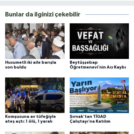
Bunlar da ilginizi çekebilir
Husumetli iki aile barışla
Beytüşşebap
son buldu
Öğretmenevi’nin Acı Kaybı
Komşusuna av tüfeğiyle
Şırnak’tan TİGAD
ateş açtı: 1 ölü, 1 yaralı
Çalıştayı’na Katılım