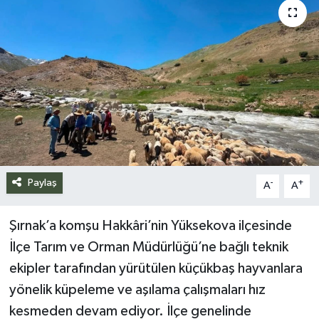
Siyaset
Spor
Teknoloji
Yazarlar
Paylaş
-
+
A
A
Şırnak’a komşu Hakkâri’nin Yüksekova ilçesinde
İlçe Tarım ve Orman Müdürlüğü’ne bağlı teknik
ekipler tarafından yürütülen küçükbaş hayvanlara
yönelik küpeleme ve aşılama çalışmaları hız
kesmeden devam ediyor. İlçe genelinde