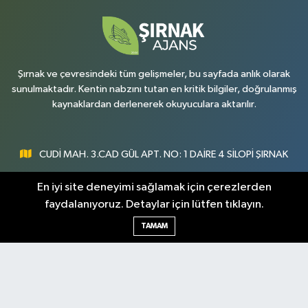
Umut Eczanesi
Yenişehir Mahallesi, 8.Cadde No:53 A Silopi Şırnak
0 (486) 518 70 07
Yol Tarifi Al
Şırnak ve çevresindeki tüm gelişmeler, bu sayfada anlık olarak
sunulmaktadır. Kentin nabzını tutan en kritik bilgiler, doğrulanmış
kaynaklardan derlenerek okuyuculara aktarılır.
CUDİ MAH. 3.CAD GÜL APT. NO: 1 DAİRE 4 SİLOPİ ŞIRNAK
0547 300 73 73
En iyi site deneyimi sağlamak için çerezlerden
faydalanıyoruz. Detaylar için lütfen tıklayın.
[email protected]
TAMAM