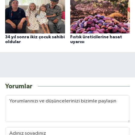
34 yıl sonra ikiz çocuk sahibi
Fıstık üreticilerine hasat
oldular
uyarısı
Yorumlar