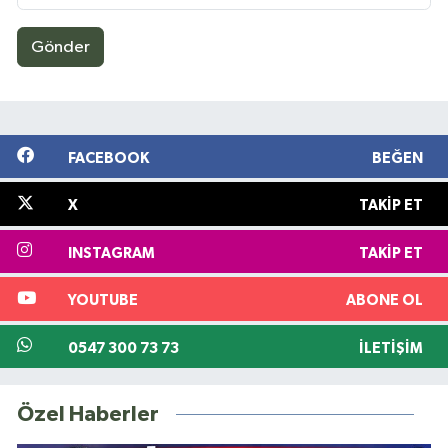
Gönder
FACEBOOK
BEĞEN
X
TAKIP ET
INSTAGRAM
TAKIP ET
YOUTUBE
ABONE OL
0547 300 73 73
İLETIŞIM
Özel Haberler