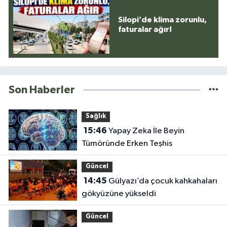
Silopi’de klima zorunlu,
faturalar ağır!
Son Haberler
Sağlık
15:46
Yapay Zeka İle Beyin
Tümöründe Erken Teşhis
Güncel
14:45
Gülyazı’da çocuk kahkahaları
gökyüzüne yükseldi
Güncel