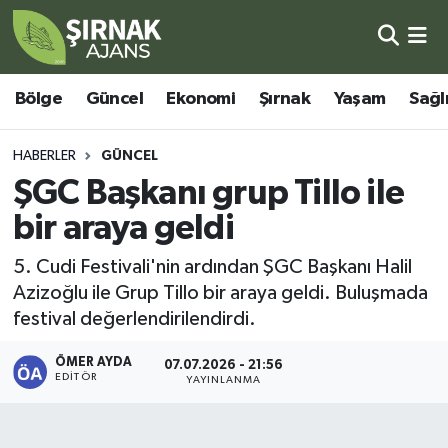
Bölge
Şırnak Nöbetçi Eczaneler
Bölge
Güncel
Ekonomi
Şırnak
Yaşam
Sağl
Güncel
Şırnak Hava Durumu
HABERLER
GÜNCEL
Ekonomi
Şirnak Namaz Vakitleri
ŞGC Başkanı grup Tillo ile
bir araya geldi
Şırnak
Şırnak Trafik Yoğunluk Haritası
5. Cudi Festivali'nin ardından ŞGC Başkanı Halil
Yaşam
Süper Lig Puan Durumu ve Fikstür
Azizoğlu ile Grup Tillo bir araya geldi. Buluşmada
festival değerlendirilendirdi.
Sağlık
Tüm Manşetler
ÖMER AYDA
07.07.2026 - 21:56
EDITÖR
Eğitim
Son Dakika Haberleri
YAYINLANMA
Kültür - Sanat
Haber Arşivi