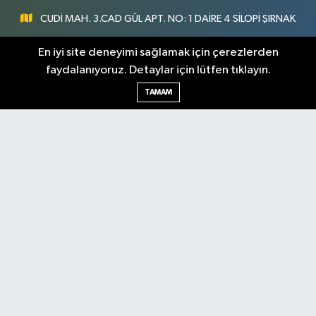
CUDİ MAH. 3.CAD GÜL APT. NO: 1 DAİRE 4 SİLOPİ ŞIRNAK
0547 300 73 73
En iyi site deneyimi sağlamak için çerezlerden
faydalanıyoruz. Detaylar için lütfen tıklayın.
[email protected]
TAMAM
Şırnak Nöbetçi
Şırnak Hava Durumu
Eczaneler
Şirnak Namaz Vakitleri
Şırnak Trafik Yoğunluk
Haritası
Puan Durumu ve Fikstür
Tüm Manşetler
Son Dakika Haberleri
Haber Arşivi