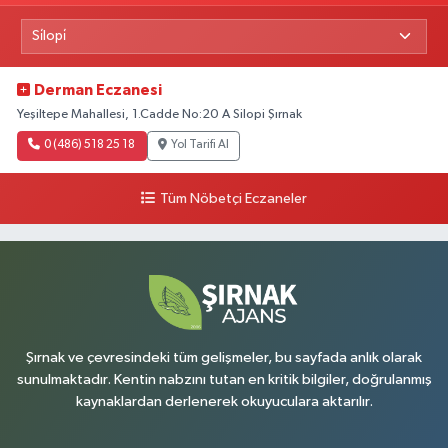
Derman Eczanesi
Yeşiltepe Mahallesi, 1.Cadde No:20 A Silopi Şırnak
0 (486) 518 25 18
Yol Tarifi Al
Tüm Nöbetçi Eczaneler
Şırnak ve çevresindeki tüm gelişmeler, bu sayfada anlık olarak
sunulmaktadır. Kentin nabzını tutan en kritik bilgiler, doğrulanmış
kaynaklardan derlenerek okuyuculara aktarılır.