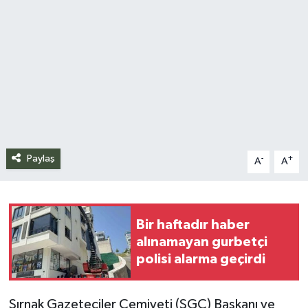
Siyaset
Spor
Teknoloji
Yazarlar
Paylaş
-
+
A
A
Bir haftadır haber
alınamayan gurbetçi
polisi alarma geçirdi
Şırnak Gazeteciler Cemiyeti (ŞGC) Başkanı ve