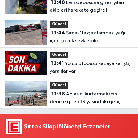
13:48
Evin deposuna giren yılan
ekipleri harekete geçirdi
Güncel
13:44
Şırnak’ta gaz lambası yağı
içen çocuk sevk edildi
Güncel
13:41
Yolcu otobüsü kazaya karıştı,
yaralılar var
Güncel
13:38
Ablasını kurtarmak için
denize giren 19 yaşındaki genç
hayatını kaybetti
Şırnak Silopi Nöbetçi Eczaneler