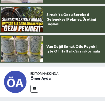
Şırnak'ta Gezu Bereketi
Geleneksel Pekmez Üretimi
Başladı
Van Değil Şırnak Otlu Peyniri!
İşte O 1 Haftalık Sırrın Formülü
EDITÖR HAKKINDA
Ömer Ayda