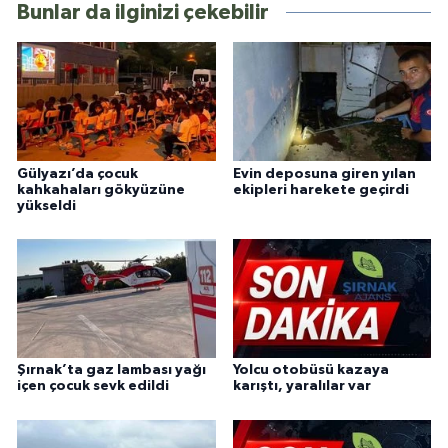
Bunlar da ilginizi çekebilir
Gülyazı’da çocuk
Evin deposuna giren yılan
kahkahaları gökyüzüne
ekipleri harekete geçirdi
yükseldi
Şırnak’ta gaz lambası yağı
Yolcu otobüsü kazaya
içen çocuk sevk edildi
karıştı, yaralılar var