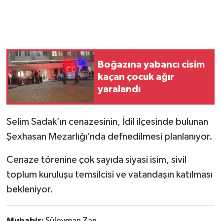
Boğazına yabancı cisim
kaçan çocuk ağır
yaralandı
Selim Sadak’ın cenazesinin, İdil ilçesinde bulunan
Şexhasan Mezarlığı’nda defnedilmesi planlanıyor.
Cenaze törenine çok sayıda siyasi isim, sivil
toplum kuruluşu temsilcisi ve vatandaşın katılması
bekleniyor.