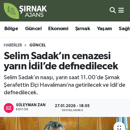
Bölge
Şırnak Nöbetçi Eczaneler
Bölge
Güncel
Ekonomi
Şırnak
Yaşam
Sağl
Güncel
Şırnak Hava Durumu
HABERLER
GÜNCEL
Ekonomi
Şirnak Namaz Vakitleri
Selim Sadak’ın cenazesi
yarın İdil’de defnedilecek
Şırnak
Şırnak Trafik Yoğunluk Haritası
Selim Sadak’ın naaşı, yarın saat 11.00’de Şırnak
Yaşam
Süper Lig Puan Durumu ve Fikstür
Şerafettin Elçi Havalimanı’na getirilecek ve İdil’de
defnedilecek.
Sağlık
Tüm Manşetler
SÜLEYMAN ZAN
27.01.2026 - 18:05
EDITÖR
Eğitim
Son Dakika Haberleri
YAYINLANMA
Kültür - Sanat
Haber Arşivi