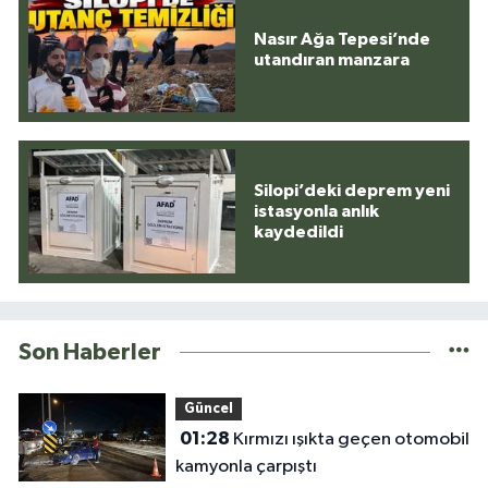
Nasır Ağa Tepesi’nde
utandıran manzara
Silopi’deki deprem yeni
istasyonla anlık
kaydedildi
Son Haberler
Güncel
01:28
Kırmızı ışıkta geçen otomobil
kamyonla çarpıştı