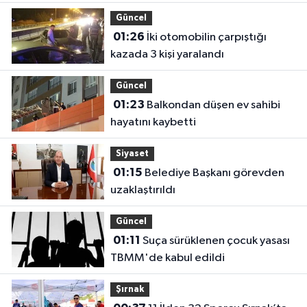
Güncel
01:26
İki otomobilin çarpıştığı
kazada 3 kişi yaralandı
Güncel
01:23
Balkondan düşen ev sahibi
hayatını kaybetti
Siyaset
01:15
Belediye Başkanı görevden
uzaklaştırıldı
Güncel
01:11
Suça sürüklenen çocuk yasası
TBMM'de kabul edildi
Şırnak