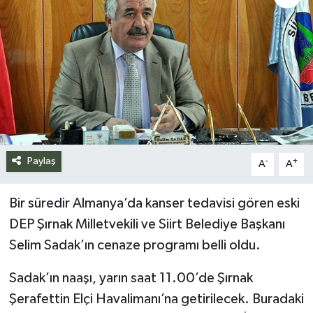
Siyaset
Spor
Teknoloji
Yazarlar
Paylaş
-
+
A
A
Bir süredir Almanya’da kanser tedavisi gören eski
DEP Şırnak Milletvekili ve Siirt Belediye Başkanı
Selim Sadak’ın cenaze programı belli oldu.
Sadak’ın naaşı, yarın saat 11.00’de Şırnak
Şerafettin Elçi Havalimanı’na getirilecek. Buradaki