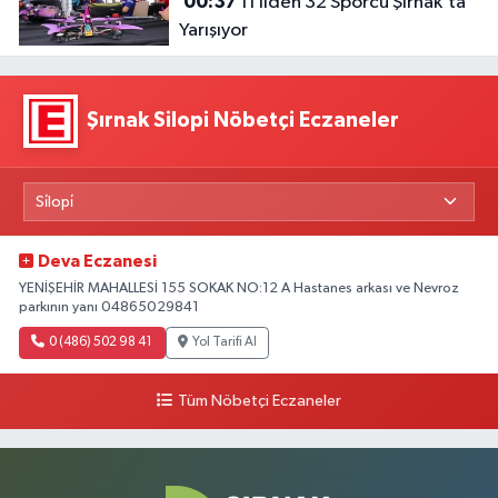
00:37
11 İlden 32 Sporcu Şırnak’ta
Yarışıyor
Şırnak Silopi Nöbetçi Eczaneler
Deva Eczanesi
YENİŞEHİR MAHALLESİ 155 SOKAK NO:12 A Hastanes arkası ve Nevroz
parkının yanı 04865029841
0 (486) 502 98 41
Yol Tarifi Al
Tüm Nöbetçi Eczaneler