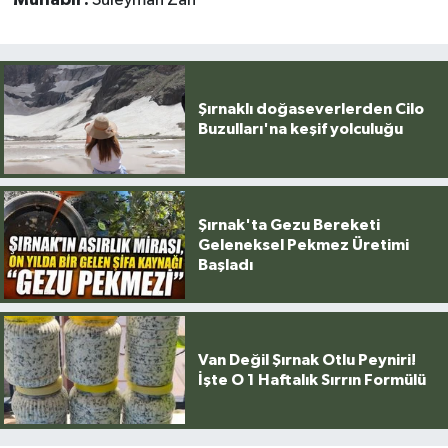
Muhabir:
Süleyman Zan
Şırnaklı doğaseverlerden Cilo
Buzulları'na keşif yolculuğu
Şırnak'ta Gezu Bereketi
Geleneksel Pekmez Üretimi
Başladı
Van Değil Şırnak Otlu Peyniri!
İşte O 1 Haftalık Sırrın Formülü