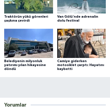
Traktörün yükü görenleri
Van Gölü’nde adrenalin
şaşkına çevirdi
dolu festival
Belediyenin milyonluk
Camiye giderken
yatırımı yılan hikayesine
motosiklet çarptı: Hayatını
döndü
kaybetti
Yorumlar