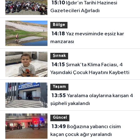
15:10
Iğdır’ın Tarihi Hazinesi
Gazetecileri Ağırladı
Bölge
14:18
Yaz mevsiminde eşsiz kar
manzarası
Şırnak
14:15
Şırnak’ta Klima Faciası, 4
Yaşındaki Çocuk Hayatını Kaybetti
Yaşam
13:55
Yaralama olaylarına karışan 4
şüpheli yakalandı
Güncel
13:49
Boğazına yabancı cisim
kaçan çocuk ağır yaralandı