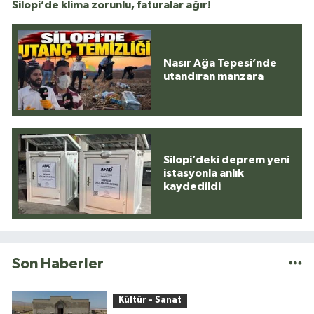
Silopi’de klima zorunlu, faturalar ağır!
Nasır Ağa Tepesi’nde
utandıran manzara
Silopi’deki deprem yeni
istasyonla anlık
kaydedildi
Son Haberler
Kültür - Sanat