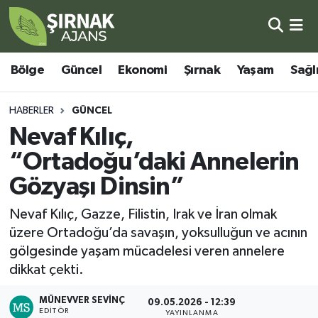
Bölge
Şırnak Nöbetçi Eczaneler
Bölge
Güncel
Ekonomi
Şırnak
Yaşam
Sağl
Güncel
Şırnak Hava Durumu
HABERLER
GÜNCEL
Ekonomi
Şirnak Namaz Vakitleri
Nevaf Kılıç,
“Ortadoğu’daki Annelerin
Şırnak
Şırnak Trafik Yoğunluk Haritası
Gözyaşı Dinsin”
Yaşam
Süper Lig Puan Durumu ve Fikstür
Nevaf Kılıç, Gazze, Filistin, Irak ve İran olmak
üzere Ortadoğu’da savaşın, yoksulluğun ve acının
Sağlık
Tüm Manşetler
gölgesinde yaşam mücadelesi veren annelere
dikkat çekti.
Eğitim
Son Dakika Haberleri
MÜNEVVER SEVINÇ
09.05.2026 - 12:39
Kültür - Sanat
Haber Arşivi
EDITÖR
YAYINLANMA