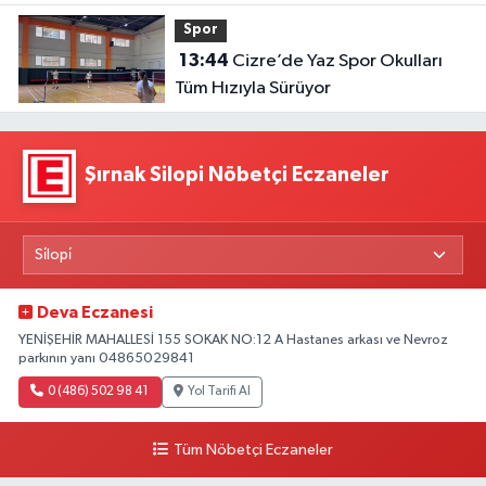
Spor
13:44
Cizre’de Yaz Spor Okulları
Tüm Hızıyla Sürüyor
Şırnak Silopi Nöbetçi Eczaneler
Deva Eczanesi
YENİŞEHİR MAHALLESİ 155 SOKAK NO:12 A Hastanes arkası ve Nevroz
parkının yanı 04865029841
0 (486) 502 98 41
Yol Tarifi Al
Tüm Nöbetçi Eczaneler