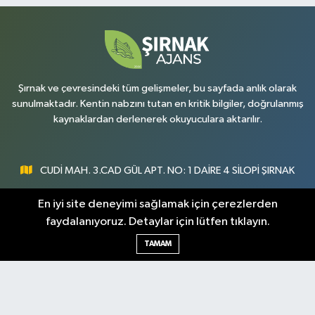
Şırnak ve çevresindeki tüm gelişmeler, bu sayfada anlık olarak
sunulmaktadır. Kentin nabzını tutan en kritik bilgiler, doğrulanmış
kaynaklardan derlenerek okuyuculara aktarılır.
CUDİ MAH. 3.CAD GÜL APT. NO: 1 DAİRE 4 SİLOPİ ŞIRNAK
0547 300 73 73
En iyi site deneyimi sağlamak için çerezlerden
faydalanıyoruz. Detaylar için lütfen tıklayın.
[email protected]
TAMAM