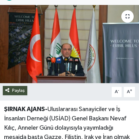
Siyaset
Spor
Teknoloji
Yazarlar
Paylaş
-
+
A
A
ŞIRNAK AJANS-
Uluslararası Sanayiciler ve İş
İnsanları Derneği (USİAD) Genel Başkanı Nevaf
Kılıç, Anneler Günü dolayısıyla yayımladığı
mesajda başta Gazze, Filistin, Irak ve İran olmak