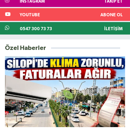
INSTAGRAM
TAKIP ET
YOUTUBE
ABONE OL
0547 300 73 73
İLETIŞIM
Özel Haberler