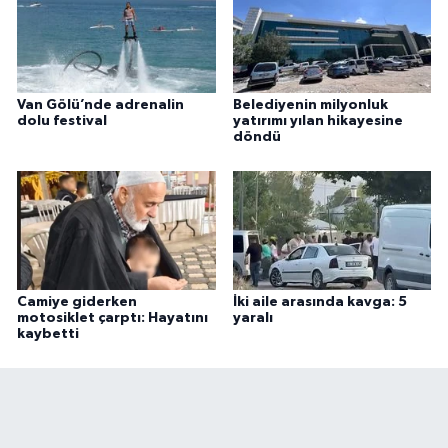
Van Gölü’nde adrenalin
Belediyenin milyonluk
dolu festival
yatırımı yılan hikayesine
döndü
Camiye giderken
İki aile arasında kavga: 5
motosiklet çarptı: Hayatını
yaralı
kaybetti