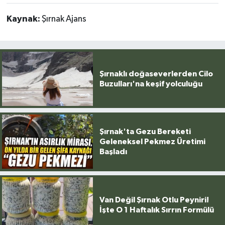
Kaynak:
Şırnak Ajans
Şırnaklı doğaseverlerden Cilo
Buzulları'na keşif yolculuğu
Şırnak'ta Gezu Bereketi
Geleneksel Pekmez Üretimi
Başladı
Van Değil Şırnak Otlu Peyniri!
İşte O 1 Haftalık Sırrın Formülü