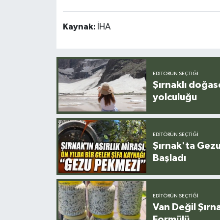
Kaynak:
İHA
EDITÖRÜN SEÇTIĞI
Şırnaklı doğas
yolculuğu
EDITÖRÜN SEÇTIĞI
Şırnak'ta Gez
Başladı
EDITÖRÜN SEÇTIĞI
Van Değil Şırna
Formülü