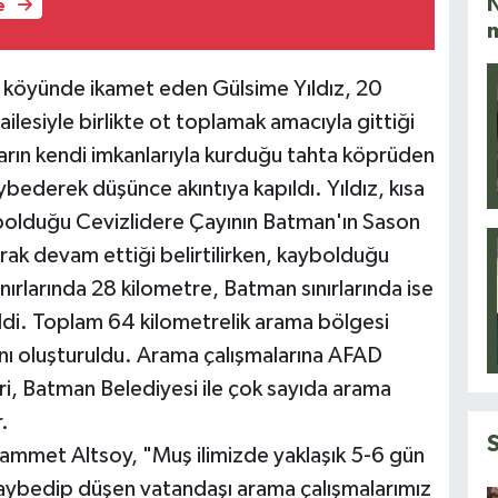
N
e
e köyünde ikamet eden Gülsime Yıldız, 20
ilesiyle birlikte ot toplamak amacıyla gittiği
arın kendi imkanlarıyla kurduğu tahta köprüden
bederek düşünce akıntıya kapıldı. Yıldız, kısa
olduğu Cevizlidere Çayının Batman'ın Sason
rak devam ettiği belirtilirken, kaybolduğu
nırlarında 28 kilometre, Batman sınırlarında ise
ldi. Toplam 64 kilometrelik arama bölgesi
anı oluşturuldu. Arama çalışmalarına AFAD
ri, Batman Belediyesi ile çok sayıda arama
.
met Altsoy, "Muş ilimizde yaklaşık 5-6 gün
ybedip düşen vatandaşı arama çalışmalarımız