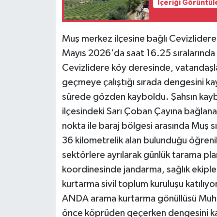
İçeriği Görüntül
Muş merkez ilçesine bağlı Cevizlider
Mayıs 2026'da saat 16.25 sıralarında a
Cevizlidere köy deresinde, vatandaşl
geçmeye çalıştığı sırada dengesini kay
sürede gözden kayboldu. Şahsın kayb
ilçesindeki Sarı Çoban Çayına bağlana
nokta ile baraj bölgesi arasında Muş sı
36 kilometrelik alan bulunduğu öğreni
sektörlere ayrılarak günlük tarama pl
koordinesinde jandarma, sağlık ekiple
kurtarma sivil toplum kuruluşu katılıyor
ANDA arama kurtarma gönüllüsü Muham
önce köprüden geçerken dengesini ka