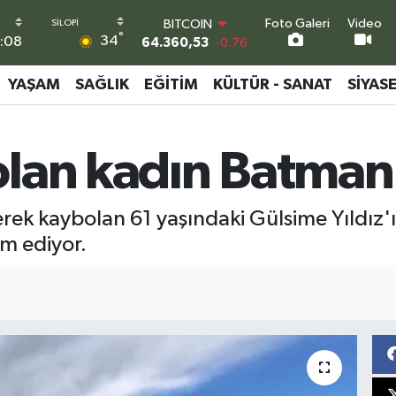
BITCOIN
Foto Galeri
Video
64.360,53
-0.76
°
34
:08
DOLAR
47,7069
0.17
EURO
YAŞAM
SAĞLIK
EĞITIM
KÜLTÜR - SANAT
SIYAS
55,0265
0.01
STERLİN
64,1897
0.02
lan kadın Batman
GRAM ALTIN
6574.81
1.44
BİST100
13.887
64
ek kaybolan 61 yaşındaki Gülsime Yıldız'
am ediyor.