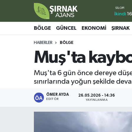
İkindi
16
Bölge
Şırnak Nöbetçi Eczaneler
BÖLGE
GÜNCEL
EKONOMI
ŞIRNAK
Güncel
Şırnak Hava Durumu
HABERLER
BÖLGE
Muş'ta kaybo
Ekonomi
Şirnak Namaz Vakitleri
Şırnak
Şırnak Trafik Yoğunluk Haritası
Muş'ta 6 gün önce dereye düşer
sınırlarında yoğun şekilde dev
Yaşam
Süper Lig Puan Durumu ve Fikstür
ÖMER AYDA
26.05.2026 - 14:36
Sağlık
Tüm Manşetler
EDITÖR
YAYINLANMA
Eğitim
Son Dakika Haberleri
Kültür - Sanat
Haber Arşivi