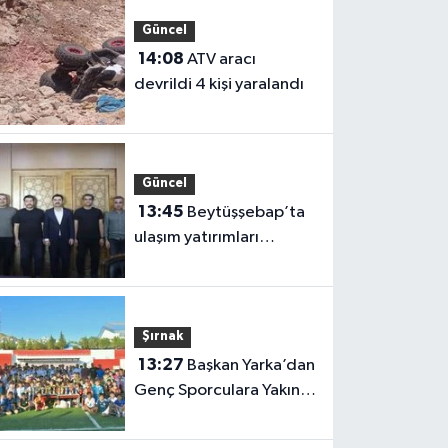
Güncel
14:08
ATV aracı
devrildi 4 kişi yaralandı
Güncel
13:45
Beytüşşebap’ta
ulaşım yatırımları
masaya yatırıldı
Şırnak
13:27
Başkan Yarka’dan
Genç Sporculara Yakın
İlgi