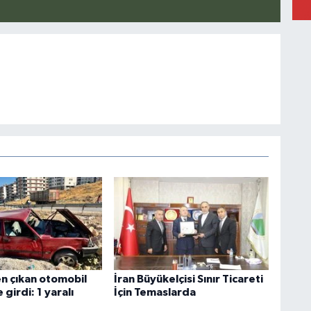
n çıkan otomobil
İran Büyükelçisi Sınır Ticareti
girdi: 1 yaralı
İçin Temaslarda