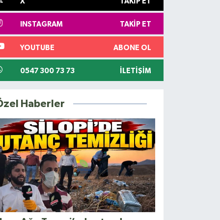
X
TAKIP ET
INSTAGRAM
TAKIP ET
YOUTUBE
ABONE OL
0547 300 73 73
İLETIŞIM
Özel Haberler