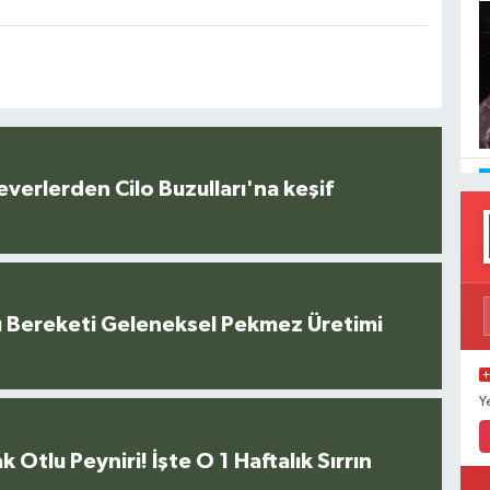
everlerden Cilo Buzulları'na keşif
u Bereketi Geleneksel Pekmez Üretimi
Y
k Otlu Peyniri! İşte O 1 Haftalık Sırrın