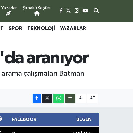
Yazarlar
Şırnak'ı Keşfet
ET
SPOR
TEKNOLOJI
YAZARLAR
'da aranıyor
ı arama çalışmaları Batman
-
+
A
A
FACEBOOK
BEĞEN