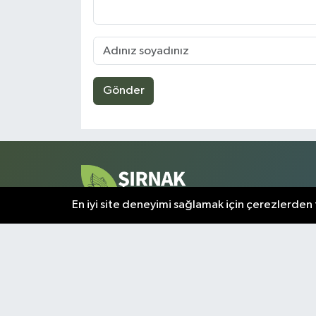
Gönder
En iyi site deneyimi sağlamak için çerezlerden f
Şırnak ve çevresindeki tüm gelişmeler, bu sayfada a
olarak sunulmaktadır. Kentin nabzını tutan en kritik
bilgiler, doğrulanmış kaynaklardan derlenerek
okuyuculara aktarılır.