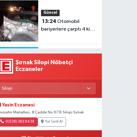
Güncel
13:24
Otomobil
bariyerlere çarptı 4 kişi
yaralandı
Güncel
Şırnak Silopi Nöbetçi
13:08
Bakan Gürlek,
Eczaneler
‘İnternet gazeteciliği
tek çatı altında
toplanmalı’
Yasin Eczanesi
Güncel
enişehir Mahallesi, 8.Cadde No:67 B Silopi Şırnak
13:04
Bayılan vatandaş
0 (538) 383 94 38
Yol Tarifi Al
için herkes seferber
oldu