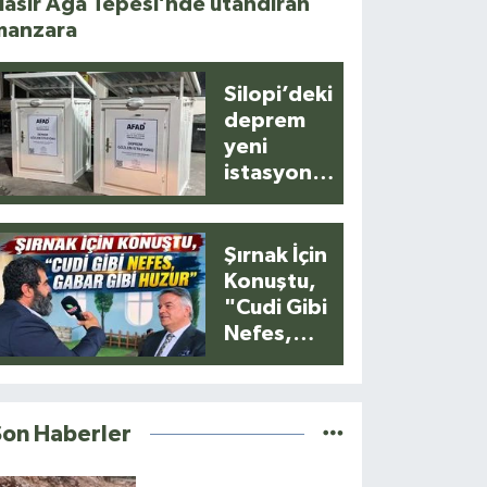
asır Ağa Tepesi’nde utandıran
manzara
Silopi’deki
deprem
yeni
istasyonla
anlık
kaydedildi
Şırnak İçin
Konuştu,
"Cudi Gibi
Nefes,
Gabar Gibi
Huzur"
Son Haberler