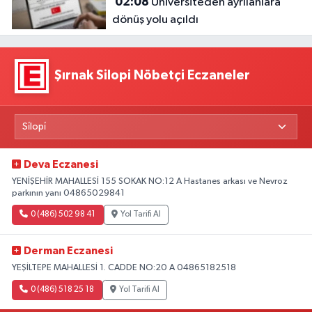
02:08
Üniversiteden ayrılanlara
dönüş yolu açıldı
Şırnak Silopi Nöbetçi Eczaneler
Deva Eczanesi
YENİŞEHİR MAHALLESİ 155 SOKAK NO:12 A Hastanes arkası ve Nevroz
parkının yanı 04865029841
0 (486) 502 98 41
Yol Tarifi Al
Derman Eczanesi
YEŞİLTEPE MAHALLESİ 1. CADDE NO:20 A 04865182518
0 (486) 518 25 18
Yol Tarifi Al