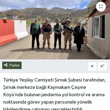
Siyaset
Spor
Teknoloji
Yazarlar
Paylaş
-
+
A
A
Türkiye Yeşilay Cemiyeti Şırnak Şubesi tarafından,
Şırnak merkeze bağlı Kaymakam Çeşme
Köyü’nde bulunan jandarma yol kontrol ve arama
noktasında görev yapan personele yönelik
bilgilendirme çalışması gerçekleştirildi.