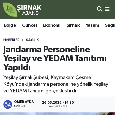
Bölge
Şırnak Nöbetçi Eczaneler
Bölge
Güncel
Ekonomi
Şırnak
Yaşam
Sağl
Güncel
Şırnak Hava Durumu
HABERLER
SAĞLIK
Ekonomi
Şirnak Namaz Vakitleri
Jandarma Personeline
Yeşilay ve YEDAM Tanıtımı
Şırnak
Şırnak Trafik Yoğunluk Haritası
Yapıldı
Yaşam
Süper Lig Puan Durumu ve Fikstür
Yeşilay Şırnak Şubesi, Kaymakam Çeşme
Köyü’ndeki jandarma personeline yönelik Yeşilay
Sağlık
Tüm Manşetler
ve YEDAM tanıtımı gerçekleştirdi.
Eğitim
Son Dakika Haberleri
ÖMER AYDA
26.05.2026 - 14:30
EDITÖR
YAYINLANMA
Kültür - Sanat
Haber Arşivi