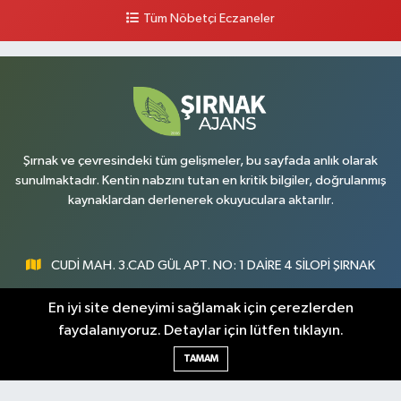
Tüm Nöbetçi Eczaneler
Şırnak ve çevresindeki tüm gelişmeler, bu sayfada anlık olarak
sunulmaktadır. Kentin nabzını tutan en kritik bilgiler, doğrulanmış
kaynaklardan derlenerek okuyuculara aktarılır.
CUDİ MAH. 3.CAD GÜL APT. NO: 1 DAİRE 4 SİLOPİ ŞIRNAK
0547 300 73 73
En iyi site deneyimi sağlamak için çerezlerden
faydalanıyoruz. Detaylar için lütfen tıklayın.
[email protected]
TAMAM