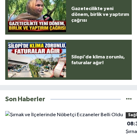
Gazetecilikte yeni
dönem, birlik ve yaptırım
çağrısı
Silopi’de klima zorunlu,
faturalar ağır!
Son Haberler
Sağl
08:
Şırna