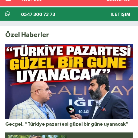
0547 300 73 73
İLETIŞIM
Özel Haberler
Geçgel, “Türkiye pazartesi güzel bir güne uyanacak”