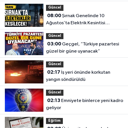
İlçel
Güncel
Nöbe
08:00
Şırnak Genelinde 10
Ecza
Ağustos’ta Elektrik Kesintisi
Belli
Yapılacak
Güncel
03:00
Geçgel, “Türkiye pazartesi
güzel bir güne uyanacak”
Güncel
02:17
İş yeri önünde korkutan
yangın söndürüldü
Güncel
02:13
Emniyete binlerce yeni kadro
geliyor
Eğitim