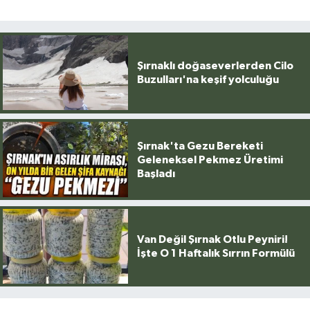
Şırnaklı doğaseverlerden Cilo
Buzulları'na keşif yolculuğu
Şırnak'ta Gezu Bereketi
Geleneksel Pekmez Üretimi
Başladı
Van Değil Şırnak Otlu Peyniri!
İşte O 1 Haftalık Sırrın Formülü