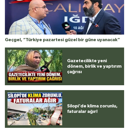
Geçgel, “Türkiye pazartesi güzel bir güne uyanacak”
Gazetecilikte yeni
dönem, birlik ve yaptırım
çağrısı
Silopi’de klima zorunlu,
faturalar ağır!