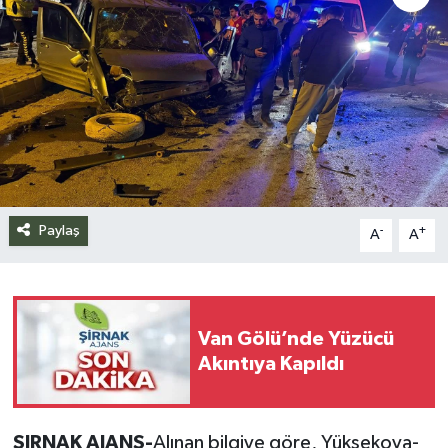
Siyaset
Spor
Teknoloji
Yazarlar
Paylaş
-
+
A
A
Van Gölü’nde Yüzücü
Akıntıya Kapıldı
ŞIRNAK AJANS-
Alınan bilgiye göre, Yüksekova-