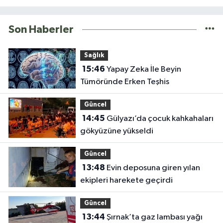
Son Haberler
Sağlık
15:46
Yapay Zeka İle Beyin
Tümöründe Erken Teşhis
Güncel
14:45
Gülyazı’da çocuk kahkahaları
gökyüzüne yükseldi
Güncel
13:48
Evin deposuna giren yılan
ekipleri harekete geçirdi
Güncel
13:44
Şırnak’ta gaz lambası yağı