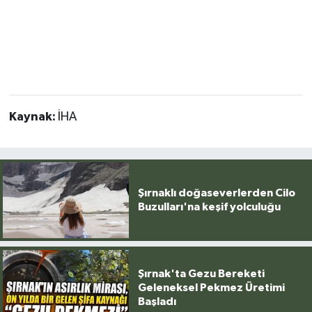
Kaynak:
İHA
Şırnaklı doğaseverlerden Cilo
Buzulları'na keşif yolculuğu
Şırnak'ta Gezu Bereketi
Geleneksel Pekmez Üretimi
Başladı