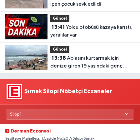
içen çocuk sevk edildi
Güncel
13:41
Yolcu otobüsü kazaya karıştı,
yaralılar var
Güncel
13:38
Ablasını kurtarmak için
denize giren 19 yaşındaki genç
hayatını kaybetti
Şırnak Silopi Nöbetçi Eczaneler
Derman Eczanesi
Yeşiltepe Mahallesi, 1.Cadde No:20 A Silopi Şırnak