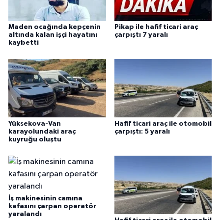
Maden ocağında kepçenin
Pikap ile hafif ticari araç
altında kalan işçi hayatını
çarpıştı 7 yaralı
kaybetti
Yüksekova-Van
Hafif ticari araç ile otomobil
karayolundaki araç
çarpıştı: 5 yaralı
kuyruğu oluştu
İş makinesinin camına
kafasını çarpan operatör
yaralandı