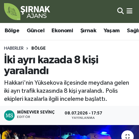
Bölge
Şırnak Nöbetçi Eczaneler
Bölge
Güncel
Ekonomi
Şırnak
Yaşam
Sağl
Güncel
Şırnak Hava Durumu
HABERLER
BÖLGE
Ekonomi
Şirnak Namaz Vakitleri
İki ayrı kazada 8 kişi
yaralandı
Şırnak
Şırnak Trafik Yoğunluk Haritası
Hakkari'nin Yüksekova ilçesinde meydana gelen
Yaşam
Süper Lig Puan Durumu ve Fikstür
iki ayrı trafik kazasında 8 kişi yaralandı. Polis
ekipleri kazalarla ilgili inceleme başlattı.
Sağlık
Tüm Manşetler
MÜNEVVER SEVINÇ
08.07.2026 - 17:57
EDITÖR
Eğitim
Son Dakika Haberleri
YAYINLANMA
Kültür - Sanat
Haber Arşivi