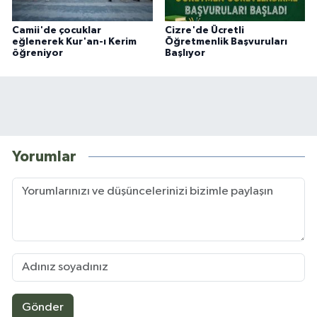
Camii'de çocuklar
Cizre'de Ücretli
eğlenerek Kur'an-ı Kerim
Öğretmenlik Başvuruları
öğreniyor
Başlıyor
Yorumlar
Gönder