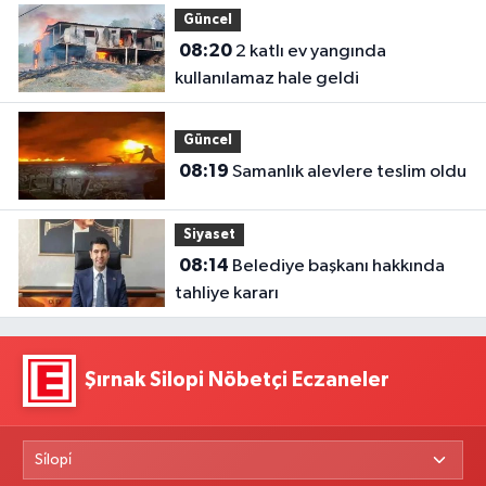
Güncel
08:20
2 katlı ev yangında
kullanılamaz hale geldi
Güncel
08:19
Samanlık alevlere teslim oldu
Siyaset
08:14
Belediye başkanı hakkında
tahliye kararı
Şırnak Silopi Nöbetçi Eczaneler