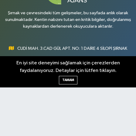
Şırnak ve çevresindeki tüm gelişmeler, bu sayfada anlık olarak
sunulmaktadır. Kentin nabzını tutan en kritik bilgiler, doğrulanmış
kaynaklardan derlenerek okuyuculara aktarılır.
CUDİ MAH. 3.CAD GÜL APT. NO: 1 DAİRE 4 SİLOPİ ŞIRNAK
0547 300 73 73
En iyi site deneyimi sağlamak için çerezlerden
faydalanıyoruz. Detaylar için lütfen tıklayın.
[email protected]
TAMAM
Şırnak Nöbetçi
Şırnak Hava Durumu
Eczaneler