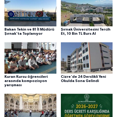
Bakan Tekin ve 81 İl Müdürü
Şırnak Üniversitesini Tercih
Şırnak’ta Toplanıyor
Et, 10 Bin TL Burs Al
Kuran Kursu öğrencileri
Cizre'de 24 Derslikli Yeni
arasında kompozisyon
Okulda Sona Gelindi
yarışması