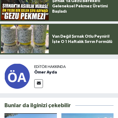
Şırnak'ta Gezu Bereketi
Geleneksel Pekmez Üretimi
Başladı
Van Değil Şırnak Otlu Peyniri!
İşte O 1 Haftalık Sırrın Formülü
EDITÖR HAKKINDA
Ömer Ayda
Bunlar da ilginizi çekebilir