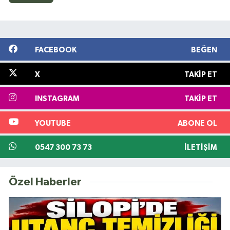
FACEBOOK
BEĞEN
X
TAKIP ET
INSTAGRAM
TAKIP ET
YOUTUBE
ABONE OL
0547 300 73 73
İLETIŞIM
Özel Haberler