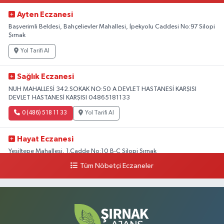
Ayten Eczanesi
Başverimli Beldesi, Bahçelievler Mahallesi, İpekyolu Caddesi No:97 Silopi
Şırnak
Yol Tarifi Al
Sağlık Eczanesi
NUH MAHALLESİ 342.SOKAK NO:50 A DEVLET HASTANESİ KARŞISI
DEVLET HASTANESİ KARŞISI 04865181133
0 (486) 518 11 33
Yol Tarifi Al
Hayat Eczanesi
Yeşiltepe Mahallesi, 1.Cadde No:10 B-C Silopi Şırnak
Tüm Nöbetçi Eczaneler
0 (486) 518 72 47
Yol Tarifi Al
Umut Eczanesi
Yenişehir Mahallesi, 8.Cadde No:53 A Silopi Şırnak
0 (486) 518 70 07
Yol Tarifi Al