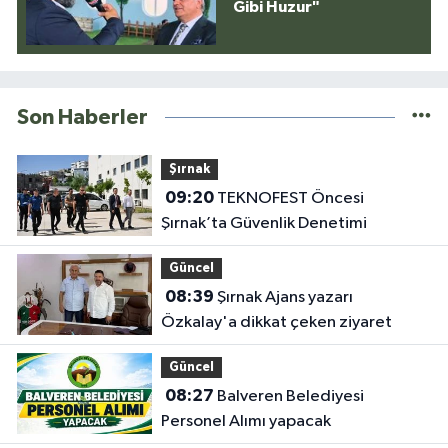
Gibi Huzur"
Son Haberler
Şırnak
09:20
TEKNOFEST Öncesi
Şırnak’ta Güvenlik Denetimi
Güncel
08:39
Şırnak Ajans yazarı
Özkalay'a dikkat çeken ziyaret
Güncel
08:27
Balveren Belediyesi
Personel Alımı yapacak