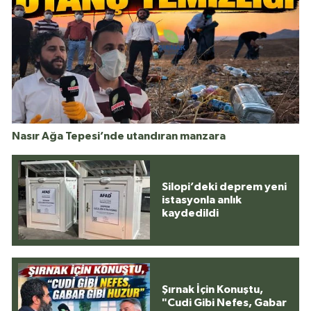
Nasır Ağa Tepesi’nde utandıran manzara
Silopi’deki deprem yeni
istasyonla anlık
kaydedildi
Şırnak İçin Konuştu,
"Cudi Gibi Nefes, Gabar