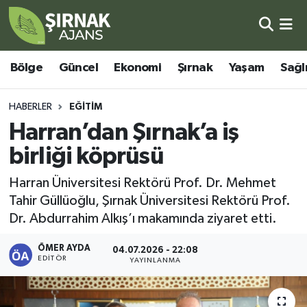
Bölge
Şırnak Nöbetçi Eczaneler
Bölge
Güncel
Ekonomi
Şırnak
Yaşam
Sağl
Güncel
Şırnak Hava Durumu
HABERLER
EĞITIM
Ekonomi
Şirnak Namaz Vakitleri
Harran’dan Şırnak’a iş
birliği köprüsü
Şırnak
Şırnak Trafik Yoğunluk Haritası
Harran Üniversitesi Rektörü Prof. Dr. Mehmet
Yaşam
Süper Lig Puan Durumu ve Fikstür
Tahir Güllüoğlu, Şırnak Üniversitesi Rektörü Prof.
Dr. Abdurrahim Alkış’ı makamında ziyaret etti.
Sağlık
Tüm Manşetler
ÖMER AYDA
04.07.2026 - 22:08
EDITÖR
Eğitim
Son Dakika Haberleri
YAYINLANMA
Kültür - Sanat
Haber Arşivi