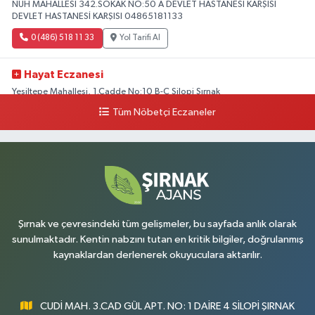
NUH MAHALLESİ 342.SOKAK NO:50 A DEVLET HASTANESİ KARŞISI
DEVLET HASTANESİ KARŞISI 04865181133
0 (486) 518 11 33
Yol Tarifi Al
Hayat Eczanesi
Yeşiltepe Mahallesi, 1.Cadde No:10 B-C Silopi Şırnak
Tüm Nöbetçi Eczaneler
0 (486) 518 72 47
Yol Tarifi Al
Umut Eczanesi
Yenişehir Mahallesi, 8.Cadde No:53 A Silopi Şırnak
0 (486) 518 70 07
Yol Tarifi Al
Şırnak ve çevresindeki tüm gelişmeler, bu sayfada anlık olarak
sunulmaktadır. Kentin nabzını tutan en kritik bilgiler, doğrulanmış
kaynaklardan derlenerek okuyuculara aktarılır.
CUDİ MAH. 3.CAD GÜL APT. NO: 1 DAİRE 4 SİLOPİ ŞIRNAK