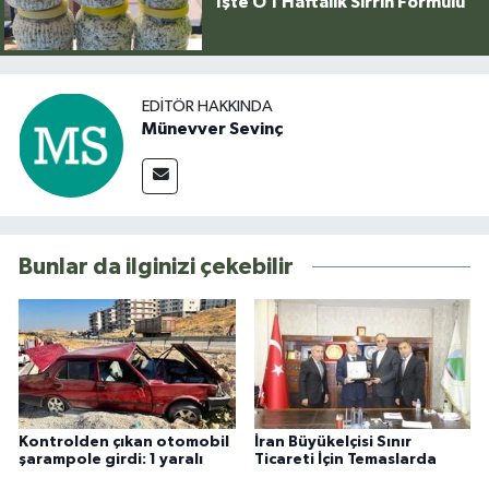
İşte O 1 Haftalık Sırrın Formülü
EDITÖR HAKKINDA
Münevver Sevinç
Bunlar da ilginizi çekebilir
Kontrolden çıkan otomobil
İran Büyükelçisi Sınır
şarampole girdi: 1 yaralı
Ticareti İçin Temaslarda