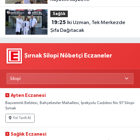
Sağlık
19:25
İki Uzman, Tek Merkezde
Şifa Dağıtacak
Şırnak Silopi Nöbetçi Eczaneler
Ayten Eczanesi
Başverimli Beldesi, Bahçelievler Mahallesi, İpekyolu Caddesi No:97 Silopi
Şırnak
Yol Tarifi Al
Sağlık Eczanesi