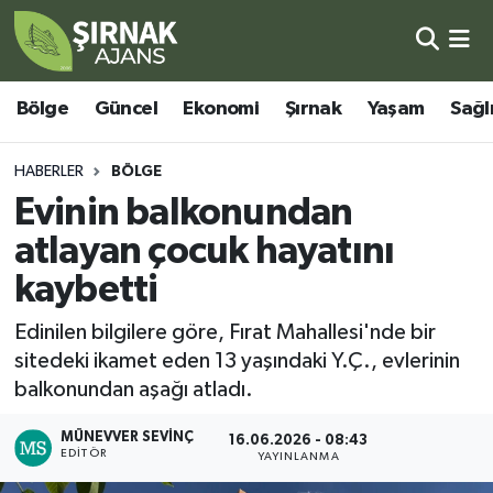
Bölge
Şırnak Nöbetçi Eczaneler
Bölge
Güncel
Ekonomi
Şırnak
Yaşam
Sağl
Güncel
Şırnak Hava Durumu
HABERLER
BÖLGE
Ekonomi
Şirnak Namaz Vakitleri
Evinin balkonundan
atlayan çocuk hayatını
Şırnak
Şırnak Trafik Yoğunluk Haritası
kaybetti
Yaşam
Süper Lig Puan Durumu ve Fikstür
Edinilen bilgilere göre, Fırat Mahallesi'nde bir
sitedeki ikamet eden 13 yaşındaki Y.Ç., evlerinin
Sağlık
Tüm Manşetler
balkonundan aşağı atladı.
Eğitim
Son Dakika Haberleri
MÜNEVVER SEVINÇ
16.06.2026 - 08:43
EDITÖR
YAYINLANMA
Kültür - Sanat
Haber Arşivi