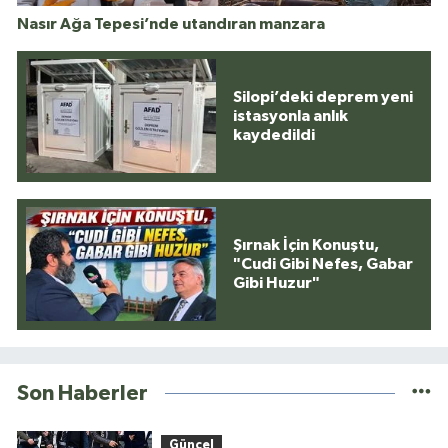
Nasır Ağa Tepesi’nde utandıran manzara
Silopi’deki deprem yeni
istasyonla anlık
kaydedildi
Şırnak İçin Konuştu,
"Cudi Gibi Nefes, Gabar
Gibi Huzur"
Son Haberler
Güncel