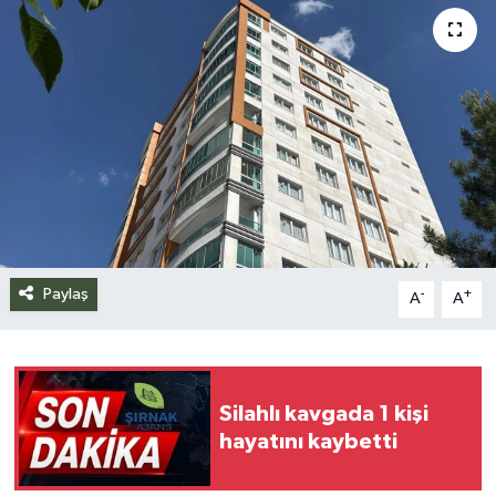
Siyaset
Spor
Teknoloji
Yazarlar
Paylaş
-
+
A
A
Silahlı kavgada 1 kişi
hayatını kaybetti