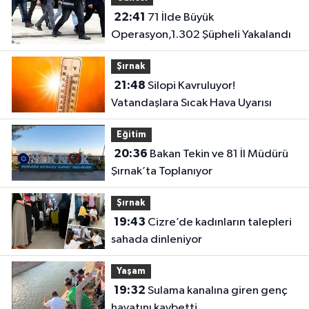
22:41
71 İlde Büyük
Operasyon,1.302 Şüpheli Yakalandı
Şırnak
21:48
Silopi Kavruluyor!
Vatandaşlara Sıcak Hava Uyarısı
Eğitim
20:36
Bakan Tekin ve 81 İl Müdürü
Şırnak’ta Toplanıyor
Şırnak
19:43
Cizre’de kadınların talepleri
sahada dinleniyor
Yaşam
19:32
Sulama kanalına giren genç
hayatını kaybetti