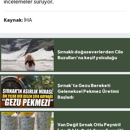
incelemeler sürüyor.
Kaynak:
İHA
Şırnaklı doğaseverlerden Cilo
Buzulları'na keşif yolculuğu
Şırnak'ta Gezu Bereketi
Geleneksel Pekmez Üretimi
Başladı
Van Değil Şırnak Otlu Peyniri!