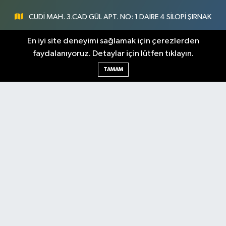
CUDİ MAH. 3.CAD GÜL APT. NO: 1 DAİRE 4 SİLOPİ ŞIRNAK
0547 300 73 73
En iyi site deneyimi sağlamak için çerezlerden
faydalanıyoruz. Detaylar için lütfen tıklayın.
[email protected]
TAMAM
Şırnak Nöbetçi
Şırnak Hava Durumu
Eczaneler
Şirnak Namaz Vakitleri
Şırnak Trafik Yoğunluk
Haritası
Puan Durumu ve Fikstür
Tüm Manşetler
Son Dakika Haberleri
Haber Arşivi