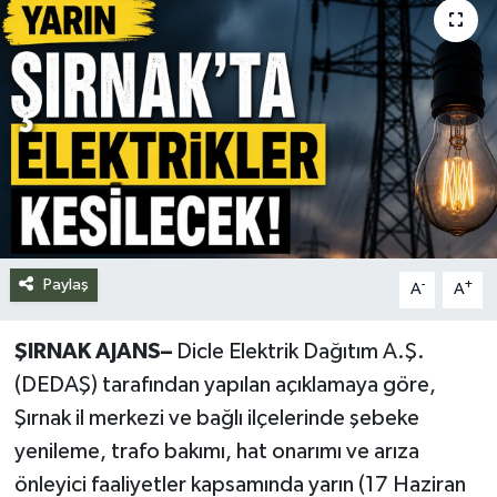
Siyaset
Spor
Teknoloji
Yazarlar
Paylaş
-
+
A
A
ŞIRNAK
AJANS
–
Dicle Elektrik Dağıtım A.Ş.
(DEDAŞ) tarafından yapılan açıklamaya göre,
Şırnak il merkezi ve bağlı ilçelerinde şebeke
yenileme, trafo bakımı, hat onarımı ve arıza
önleyici faaliyetler kapsamında yarın (17 Haziran