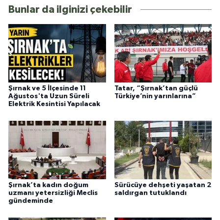
Bunlar da ilginizi çekebilir
Şırnak ve 5 İlçesinde 11
Tatar, “Şırnak’tan güçlü
Ağustos'ta Uzun Süreli
Türkiye’nin yarınlarına”
Elektrik Kesintisi Yapılacak
Şırnak’ta kadın doğum
Sürücüye dehşeti yaşatan 2
uzmanı yetersizliği Meclis
saldırgan tutuklandı
gündeminde