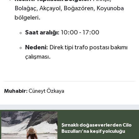
Bolağaç, Akçayol, Boğazören, Koyunoba
bölgeleri.
Saat aralığı:
10:00 - 17:00
Nedeni:
Direk tipi trafo postası bakımı
çalışması.
Muhabir:
Cüneyt Özkaya
Şırnaklı doğaseverlerden Cilo
Buzulları'na keşif yolculuğu