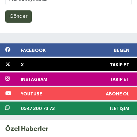
Gönder
FACEBOOK
BEĞEN
X
TAKIP ET
INSTAGRAM
TAKIP ET
YOUTUBE
ABONE OL
0547 300 73 73
İLETIŞIM
Özel Haberler