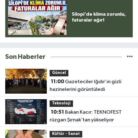
Silopi’de klima zorunlu,
faturalar ağır!
Son Haberler
Güncel
11:00
Gazeteciler Iğdır’ın gizli
hazinelerini görüntüledi
Teknoloji
10:51
Bakan Kacır: TEKNOFEST
rüzgarı Şırnak’tan yükseliyor
Kültür - Sanat