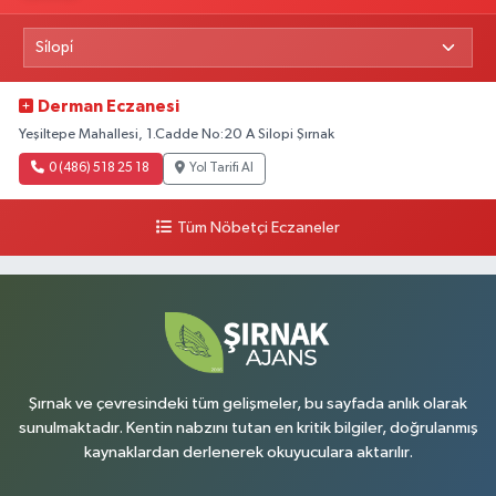
Derman Eczanesi
Yeşiltepe Mahallesi, 1.Cadde No:20 A Silopi Şırnak
0 (486) 518 25 18
Yol Tarifi Al
Tüm Nöbetçi Eczaneler
Şırnak ve çevresindeki tüm gelişmeler, bu sayfada anlık olarak
sunulmaktadır. Kentin nabzını tutan en kritik bilgiler, doğrulanmış
kaynaklardan derlenerek okuyuculara aktarılır.