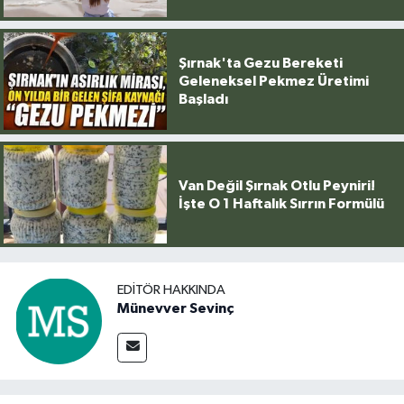
Şırnak'ta Gezu Bereketi
Geleneksel Pekmez Üretimi
Başladı
Van Değil Şırnak Otlu Peyniri!
İşte O 1 Haftalık Sırrın Formülü
EDITÖR HAKKINDA
Münevver Sevinç