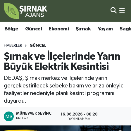
Bölge
Şırnak Nöbetçi Eczaneler
Bölge
Güncel
Ekonomi
Şırnak
Yaşam
Sağl
Güncel
Şırnak Hava Durumu
HABERLER
GÜNCEL
Ekonomi
Şirnak Namaz Vakitleri
Şırnak ve İlçelerinde Yarın
Büyük Elektrik Kesintisi
Şırnak
Şırnak Trafik Yoğunluk Haritası
DEDAŞ, Şırnak merkez ve ilçelerinde yarın
Yaşam
Süper Lig Puan Durumu ve Fikstür
gerçekleştirilecek şebeke bakım ve arıza önleyici
faaliyetler nedeniyle planlı kesinti programını
Sağlık
Tüm Manşetler
duyurdu.
Eğitim
Son Dakika Haberleri
MÜNEVVER SEVINÇ
16.06.2026 - 08:20
EDITÖR
YAYINLANMA
Kültür - Sanat
Haber Arşivi