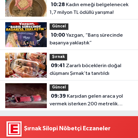
10:28
Kadın emeği belgelenecek
1,7 milyon TL ödüllü yarışma!
Güncel
10:00
Yazgan, “Barış sürecinde
başarıya yaklaştık”
Şırnak
09:41
Zararlı böceklerin doğal
düşmanı Şırnak’ta tanıtıldı
Güncel
09:39
Karşıdan gelen araca yol
vermek isterken 200 metrelik
uçuruma yuvarlandı
Şırnak Silopi Nöbetçi Eczaneler