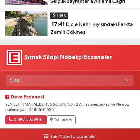
Selçuk Bayraktar’a Anlamlı Çağrı
Şırnak
17:41
Dicle Nehri Kıyısındaki Parkta
Zemin Çökmesi
Şırnak Silopi Nöbetçi Eczaneler
Deva Eczanesi
YENİŞEHİR MAHALLESİ 155 SOKAK NO:12 A Hastanes arkası ve Nevroz
parkının yanı 04865029841
0 (486) 502 98 41
Yol Tarifi Al
Tüm Nöbetçi Eczaneler