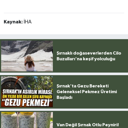
Kaynak:
İHA
Şırnaklı doğaseverlerden Cilo
Buzulları'na keşif yolculuğu
Şırnak'ta Gezu Bereketi
Geleneksel Pekmez Üretimi
Başladı
Van Değil Şırnak Otlu Peyniri!