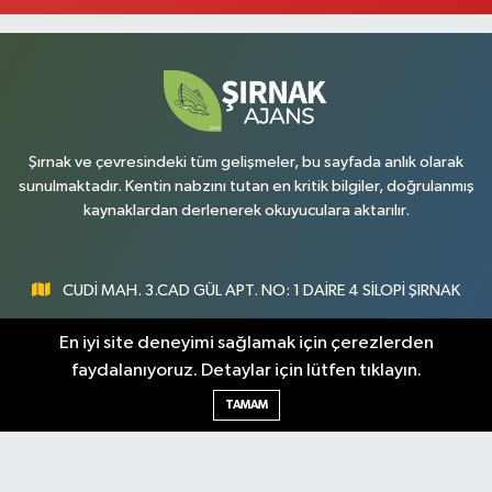
Şırnak ve çevresindeki tüm gelişmeler, bu sayfada anlık olarak
sunulmaktadır. Kentin nabzını tutan en kritik bilgiler, doğrulanmış
kaynaklardan derlenerek okuyuculara aktarılır.
CUDİ MAH. 3.CAD GÜL APT. NO: 1 DAİRE 4 SİLOPİ ŞIRNAK
0547 300 73 73
En iyi site deneyimi sağlamak için çerezlerden
faydalanıyoruz. Detaylar için lütfen tıklayın.
[email protected]
TAMAM