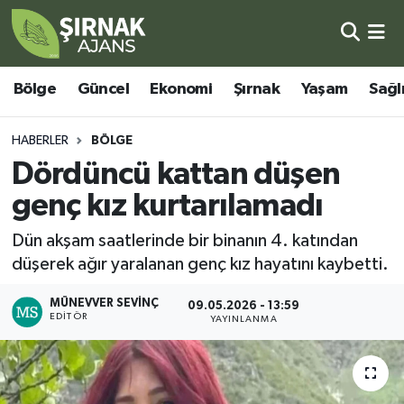
Bölge
Şırnak Nöbetçi Eczaneler
Bölge
Güncel
Ekonomi
Şırnak
Yaşam
Sağl
Güncel
Şırnak Hava Durumu
HABERLER
BÖLGE
Ekonomi
Şirnak Namaz Vakitleri
Dördüncü kattan düşen
genç kız kurtarılamadı
Şırnak
Şırnak Trafik Yoğunluk Haritası
Dün akşam saatlerinde bir binanın 4. katından
Yaşam
Süper Lig Puan Durumu ve Fikstür
düşerek ağır yaralanan genç kız hayatını kaybetti.
Sağlık
Tüm Manşetler
MÜNEVVER SEVINÇ
09.05.2026 - 13:59
EDITÖR
YAYINLANMA
Eğitim
Son Dakika Haberleri
Kültür - Sanat
Haber Arşivi