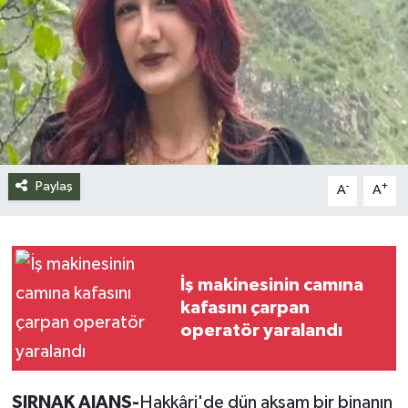
Siyaset
Spor
Teknoloji
Yazarlar
Paylaş
-
+
A
A
İş makinesinin camına
kafasını çarpan
operatör yaralandı
ŞIRNAK AJANS-
Hakkâri'de dün akşam bir binanın