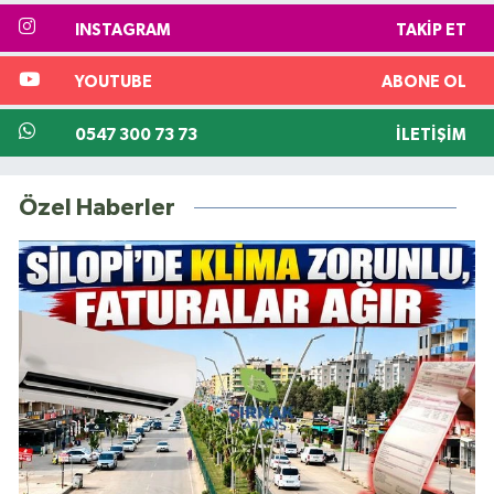
INSTAGRAM
TAKIP ET
YOUTUBE
ABONE OL
0547 300 73 73
İLETIŞIM
Özel Haberler