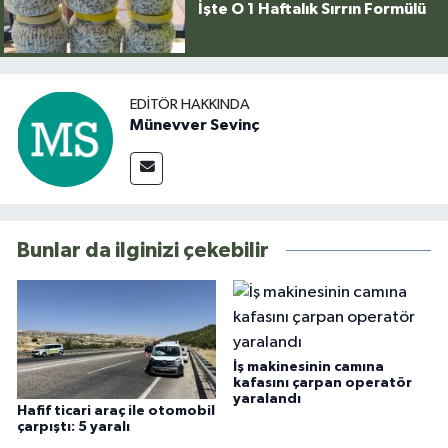
İşte O 1 Haftalık Sırrın Formülü
EDITÖR HAKKINDA
Münevver Sevinç
Bunlar da ilginizi çekebilir
İş makinesinin camına
kafasını çarpan operatör
yaralandı
Hafif ticari araç ile otomobil
çarpıştı: 5 yaralı