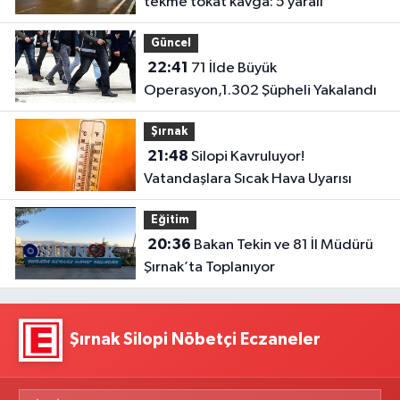
tekme tokat kavga: 5 yaralı
Güncel
22:41
71 İlde Büyük
Operasyon,1.302 Şüpheli Yakalandı
Şırnak
21:48
Silopi Kavruluyor!
Vatandaşlara Sıcak Hava Uyarısı
Eğitim
20:36
Bakan Tekin ve 81 İl Müdürü
Şırnak’ta Toplanıyor
Şırnak Silopi Nöbetçi Eczaneler