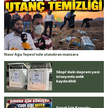
Nasır Ağa Tepesi’nde utandıran manzara
Silopi’deki deprem yeni
istasyonla anlık
kaydedildi
Şırnak İçin Konuştu,