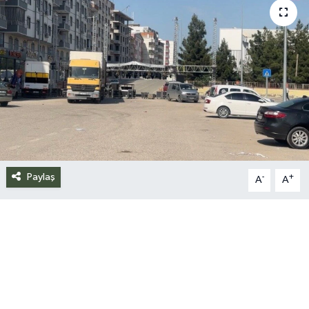
Siyaset
Spor
Teknoloji
Yazarlar
Paylaş
-
+
A
A