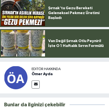
Şırnak'ta Gezu Bereketi
Geleneksel Pekmez Üretimi
Başladı
Van Değil Şırnak Otlu Peyniri!
İşte O 1 Haftalık Sırrın Formülü
EDITÖR HAKKINDA
Ömer Ayda
Bunlar da ilginizi çekebilir