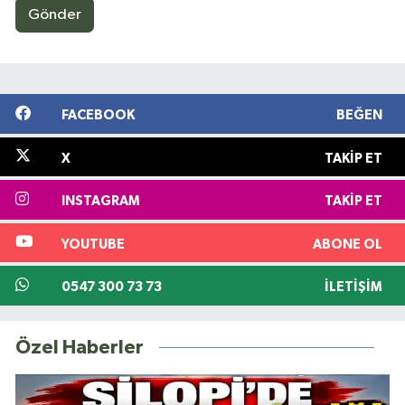
Gönder
FACEBOOK
BEĞEN
X
TAKIP ET
INSTAGRAM
TAKIP ET
YOUTUBE
ABONE OL
0547 300 73 73
İLETIŞIM
Özel Haberler