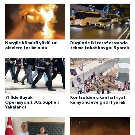
Nargile kömürü yüklü tır
Düğünde iki taraf arasında
alevlere teslim oldu
tekme tokat kavga: 5 yaralı
71 İlde Büyük
Kontrolden çıkan hafriyat
Operasyon,1.302 Şüpheli
kamyonu eve girdi 1 yaralı
Yakalandı