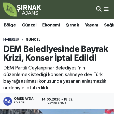
Bölge
Şırnak Nöbetçi Eczaneler
Bölge
Güncel
Ekonomi
Şırnak
Yaşam
Sağl
Güncel
Şırnak Hava Durumu
HABERLER
GÜNCEL
Ekonomi
Şirnak Namaz Vakitleri
DEM Belediyesinde Bayrak
Krizi, Konser İptal Edildi
Şırnak
Şırnak Trafik Yoğunluk Haritası
DEM Partili Ceylanpınar Belediyesi’nin
Yaşam
Süper Lig Puan Durumu ve Fikstür
düzenlemek istediği konser, sahneye dev Türk
bayrağı asılması konusunda yaşanan anlaşmazlık
Sağlık
Tüm Manşetler
nedeniyle iptal edildi.
Eğitim
Son Dakika Haberleri
ÖMER AYDA
14.05.2026 - 18:52
EDITÖR
YAYINLANMA
Kültür - Sanat
Haber Arşivi