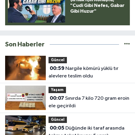
"Cudi Gibi Nefes, Gabar
Gibi Huzur"
Son Haberler
Güncel
00:59
Nargile kömürü yüklü tır
alevlere teslim oldu
Yaşam
00:07
Sınırda 7 kilo 720 gram eroin
ele geçirildi
Güncel
00:05
Düğünde iki taraf arasında