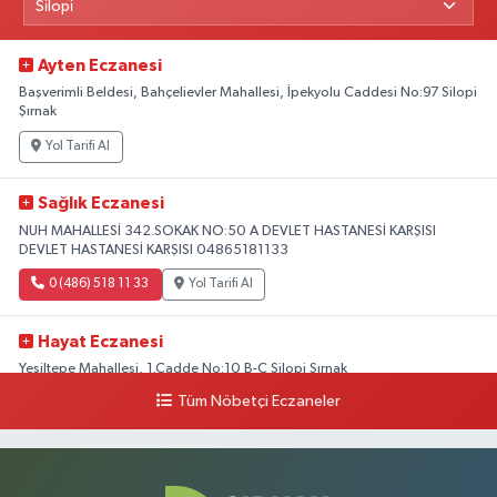
Ayten Eczanesi
Başverimli Beldesi, Bahçelievler Mahallesi, İpekyolu Caddesi No:97 Silopi
Şırnak
Yol Tarifi Al
Sağlık Eczanesi
NUH MAHALLESİ 342.SOKAK NO:50 A DEVLET HASTANESİ KARŞISI
DEVLET HASTANESİ KARŞISI 04865181133
0 (486) 518 11 33
Yol Tarifi Al
Hayat Eczanesi
Yeşiltepe Mahallesi, 1.Cadde No:10 B-C Silopi Şırnak
Tüm Nöbetçi Eczaneler
0 (486) 518 72 47
Yol Tarifi Al
Umut Eczanesi
Yenişehir Mahallesi, 8.Cadde No:53 A Silopi Şırnak