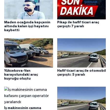
Maden ocağında kepçenin
Pikap ile hafif ticari araç
altında kalan işçi hayatını
çarpıştı 7 yaralı
kaybetti
Yüksekova-Van
Hafif ticari araç ile otomobil
karayolundaki araç
çarpıştı: 5 yaralı
kuyruğu oluştu
İş makinesinin camına