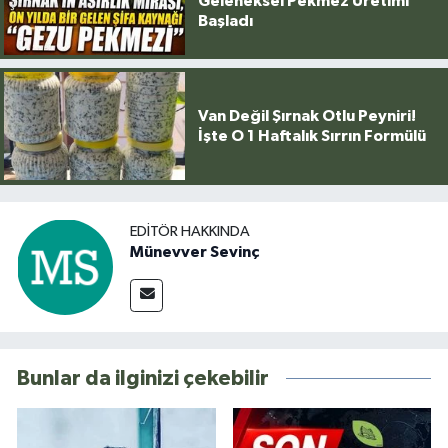
Geleneksel Pekmez Üretimi
Başladı
Van Değil Şırnak Otlu Peyniri!
İşte O 1 Haftalık Sırrın Formülü
EDITÖR HAKKINDA
Münevver Sevinç
Bunlar da ilginizi çekebilir