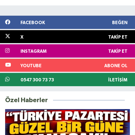
FACEBOOK
BEĞEN
X
TAKIP ET
INSTAGRAM
TAKIP ET
YOUTUBE
ABONE OL
0547 300 73 73
İLETIŞIM
Özel Haberler