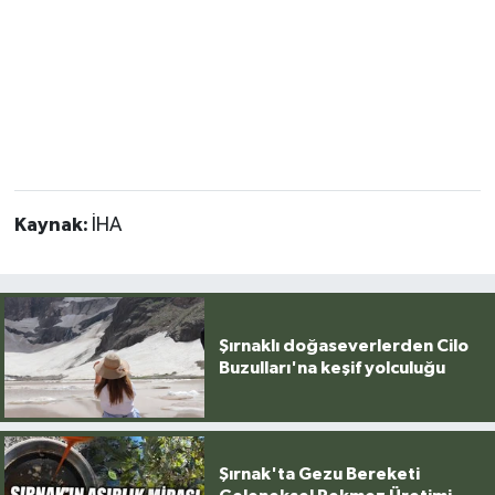
Kaynak:
İHA
Şırnaklı doğaseverlerden Cilo
Buzulları'na keşif yolculuğu
Şırnak'ta Gezu Bereketi