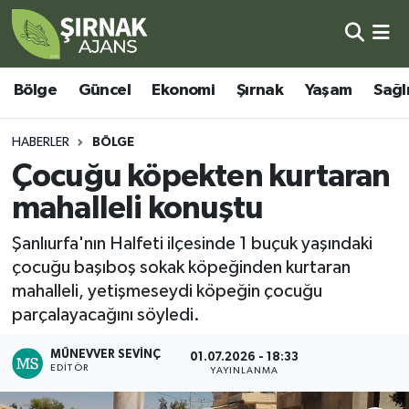
Bölge
Şırnak Nöbetçi Eczaneler
Bölge
Güncel
Ekonomi
Şırnak
Yaşam
Sağl
Güncel
Şırnak Hava Durumu
HABERLER
BÖLGE
Ekonomi
Şirnak Namaz Vakitleri
Çocuğu köpekten kurtaran
mahalleli konuştu
Şırnak
Şırnak Trafik Yoğunluk Haritası
Şanlıurfa'nın Halfeti ilçesinde 1 buçuk yaşındaki
Yaşam
Süper Lig Puan Durumu ve Fikstür
çocuğu başıboş sokak köpeğinden kurtaran
mahalleli, yetişmeseydi köpeğin çocuğu
Sağlık
Tüm Manşetler
parçalayacağını söyledi.
Eğitim
Son Dakika Haberleri
MÜNEVVER SEVINÇ
01.07.2026 - 18:33
EDITÖR
YAYINLANMA
Kültür - Sanat
Haber Arşivi