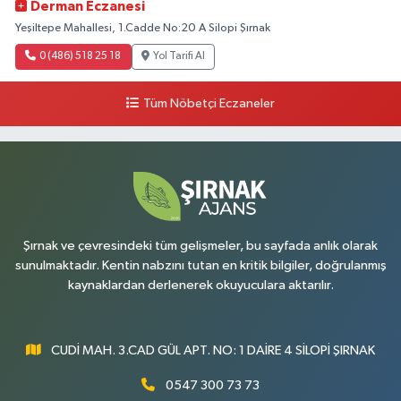
Derman Eczanesi
Yeşiltepe Mahallesi, 1.Cadde No:20 A Silopi Şırnak
0 (486) 518 25 18
Yol Tarifi Al
Tüm Nöbetçi Eczaneler
Şırnak ve çevresindeki tüm gelişmeler, bu sayfada anlık olarak
sunulmaktadır. Kentin nabzını tutan en kritik bilgiler, doğrulanmış
kaynaklardan derlenerek okuyuculara aktarılır.
CUDİ MAH. 3.CAD GÜL APT. NO: 1 DAİRE 4 SİLOPİ ŞIRNAK
0547 300 73 73