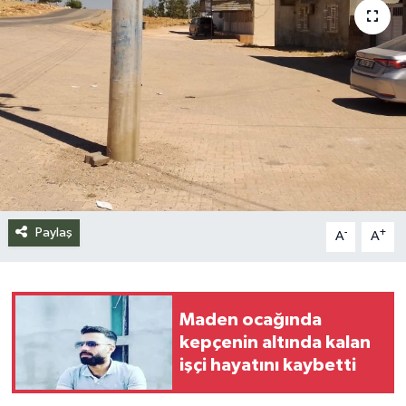
Siyaset
Spor
Teknoloji
Yazarlar
Paylaş
-
+
A
A
Maden ocağında
kepçenin altında kalan
işçi hayatını kaybetti