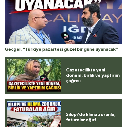
Geçgel, “Türkiye pazartesi güzel bir güne uyanacak”
Gazetecilikte yeni
dönem, birlik ve yaptırım
çağrısı
Silopi’de klima zorunlu,
faturalar ağır!