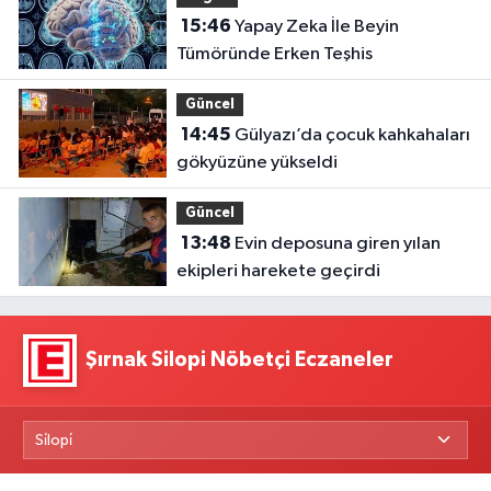
15:46
Yapay Zeka İle Beyin
Tümöründe Erken Teşhis
Güncel
14:45
Gülyazı’da çocuk kahkahaları
gökyüzüne yükseldi
Güncel
13:48
Evin deposuna giren yılan
ekipleri harekete geçirdi
Şırnak Silopi Nöbetçi Eczaneler