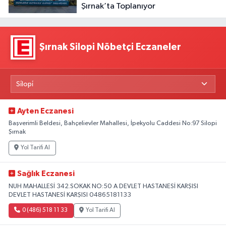
Şırnak’ta Toplanıyor
Şırnak Silopi Nöbetçi Eczaneler
Ayten Eczanesi
Başverimli Beldesi, Bahçelievler Mahallesi, İpekyolu Caddesi No:97 Silopi
Şırnak
Yol Tarifi Al
Sağlık Eczanesi
NUH MAHALLESİ 342.SOKAK NO:50 A DEVLET HASTANESİ KARŞISI
DEVLET HASTANESİ KARŞISI 04865181133
0 (486) 518 11 33
Yol Tarifi Al