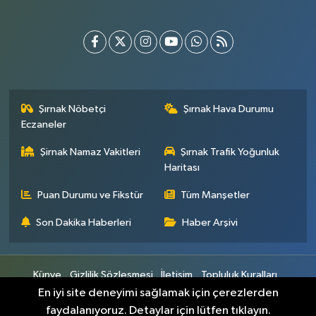
Şırnak Nöbetçi
Şırnak Hava Durumu
Eczaneler
Şirnak Namaz Vakitleri
Şırnak Trafik Yoğunluk
Haritası
Puan Durumu ve Fikstür
Tüm Manşetler
Son Dakika Haberleri
Haber Arşivi
Künye
Gizlilik Sözleşmesi
İletişim
Topluluk Kuralları
Yayın İlkeleri
En iyi site deneyimi sağlamak için çerezlerden
faydalanıyoruz. Detaylar için lütfen tıklayın.