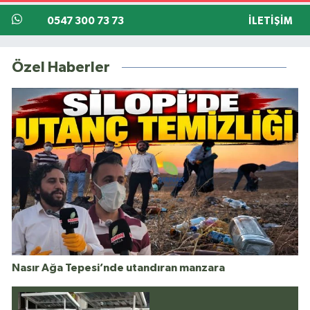
0547 300 73 73
İLETIŞIM
Özel Haberler
Nasır Ağa Tepesi’nde utandıran manzara