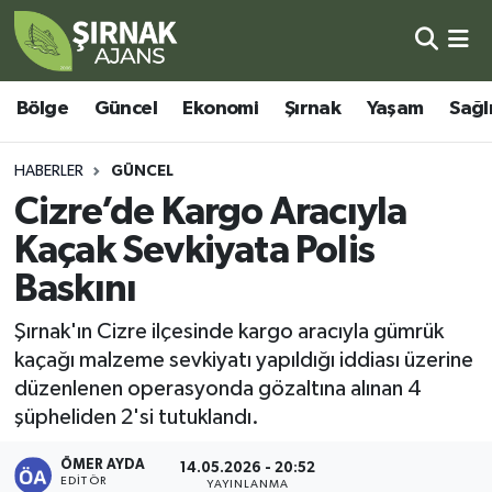
Bölge
Şırnak Nöbetçi Eczaneler
Bölge
Güncel
Ekonomi
Şırnak
Yaşam
Sağl
Güncel
Şırnak Hava Durumu
HABERLER
GÜNCEL
Ekonomi
Şirnak Namaz Vakitleri
Cizre’de Kargo Aracıyla
Kaçak Sevkiyata Polis
Şırnak
Şırnak Trafik Yoğunluk Haritası
Baskını
Yaşam
Süper Lig Puan Durumu ve Fikstür
Şırnak'ın Cizre ilçesinde kargo aracıyla gümrük
kaçağı malzeme sevkiyatı yapıldığı iddiası üzerine
Sağlık
Tüm Manşetler
düzenlenen operasyonda gözaltına alınan 4
şüpheliden 2'si tutuklandı.
Eğitim
Son Dakika Haberleri
ÖMER AYDA
14.05.2026 - 20:52
Kültür - Sanat
Haber Arşivi
EDITÖR
YAYINLANMA