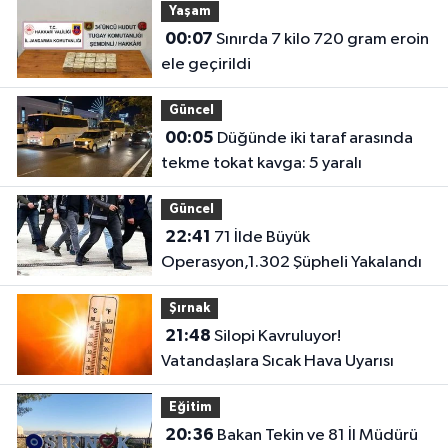
Yaşam
00:07
Sınırda 7 kilo 720 gram eroin
ele geçirildi
Güncel
00:05
Düğünde iki taraf arasında
tekme tokat kavga: 5 yaralı
Güncel
22:41
71 İlde Büyük
Operasyon,1.302 Şüpheli Yakalandı
Şırnak
21:48
Silopi Kavruluyor!
Vatandaşlara Sıcak Hava Uyarısı
Eğitim
20:36
Bakan Tekin ve 81 İl Müdürü