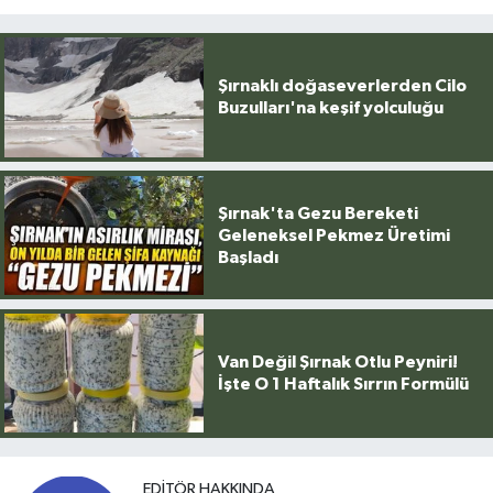
Şırnaklı doğaseverlerden Cilo
Buzulları'na keşif yolculuğu
Şırnak'ta Gezu Bereketi
Geleneksel Pekmez Üretimi
Başladı
Van Değil Şırnak Otlu Peyniri!
İşte O 1 Haftalık Sırrın Formülü
EDITÖR HAKKINDA