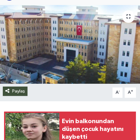
Siyaset
Spor
Teknoloji
Yazarlar
Paylaş
-
+
A
A
Evin balkonundan
düşen çocuk hayatını
kaybetti