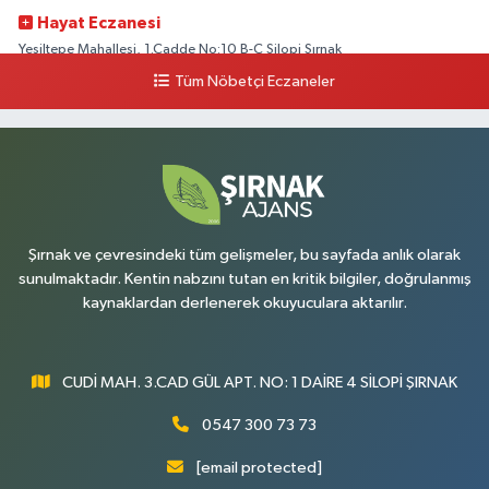
Hayat Eczanesi
Yeşiltepe Mahallesi, 1.Cadde No:10 B-C Silopi Şırnak
Tüm Nöbetçi Eczaneler
0 (486) 518 72 47
Yol Tarifi Al
Umut Eczanesi
Yenişehir Mahallesi, 8.Cadde No:53 A Silopi Şırnak
0 (486) 518 70 07
Yol Tarifi Al
Şırnak ve çevresindeki tüm gelişmeler, bu sayfada anlık olarak
sunulmaktadır. Kentin nabzını tutan en kritik bilgiler, doğrulanmış
kaynaklardan derlenerek okuyuculara aktarılır.
CUDİ MAH. 3.CAD GÜL APT. NO: 1 DAİRE 4 SİLOPİ ŞIRNAK
0547 300 73 73
[email protected]