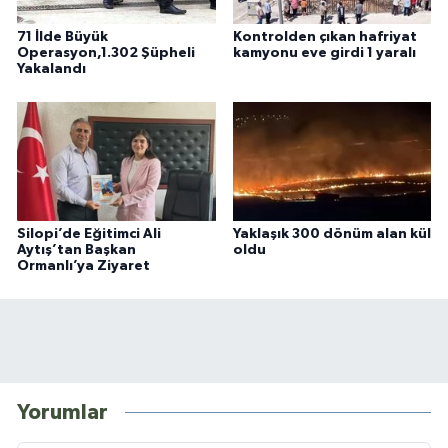
71 İlde Büyük
Kontrolden çıkan hafriyat
Operasyon,1.302 Şüpheli
kamyonu eve girdi 1 yaralı
Yakalandı
Silopi’de Eğitimci Ali
Yaklaşık 300 dönüm alan kül
Aytış’tan Başkan
oldu
Ormanlı’ya Ziyaret
Yorumlar