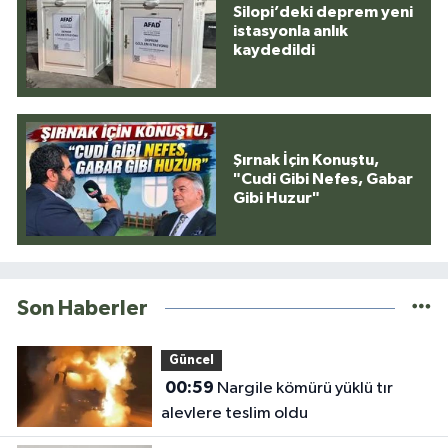
Silopi’deki deprem yeni
istasyonla anlık
kaydedildi
Şırnak İçin Konuştu,
"Cudi Gibi Nefes, Gabar
Gibi Huzur"
Son Haberler
Güncel
00:59
Nargile kömürü yüklü tır
alevlere teslim oldu