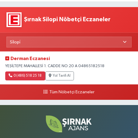
Şırnak Silopi Nöbetçi Eczaneler
Derman Eczanesi
YEŞİLTEPE MAHALLESİ 1. CADDE NO:20 A 04865182518
0 (486) 518 25 18
Yol Tarifi Al
Tüm Nöbetçi Eczaneler