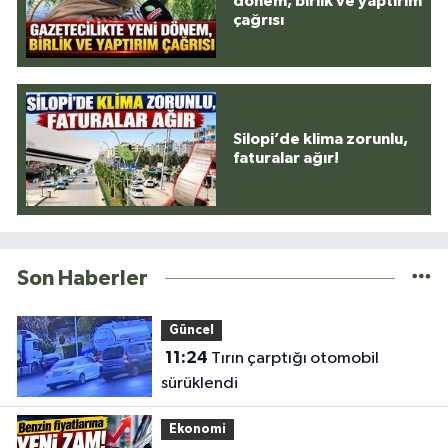
dönem, birlik ve yaptırım
çağrısı
Silopi’de klima zorunlu,
faturalar ağır!
Son Haberler
Güncel
11:24
Tırın çarptığı otomobil
sürüklendi
Ekonomi