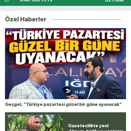
0547 300 73 73
İLETIŞIM
Özel Haberler
Geçgel, “Türkiye pazartesi güzel bir güne uyanacak”
Gazetecilikte yeni