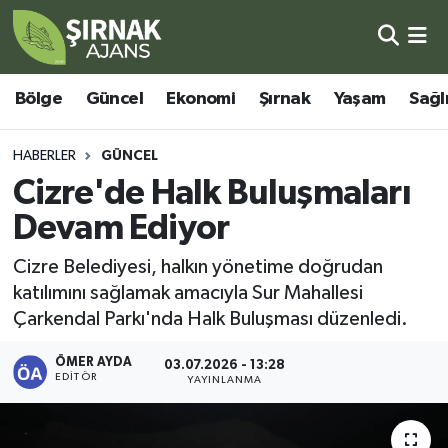
Bölge
Şırnak Nöbetçi Eczaneler
Bölge
Güncel
Ekonomi
Şırnak
Yaşam
Sağl
Güncel
Şırnak Hava Durumu
HABERLER
GÜNCEL
Ekonomi
Şirnak Namaz Vakitleri
Cizre'de Halk Buluşmaları
Devam Ediyor
Şırnak
Şırnak Trafik Yoğunluk Haritası
Cizre Belediyesi, halkın yönetime doğrudan
Yaşam
Süper Lig Puan Durumu ve Fikstür
katılımını sağlamak amacıyla Sur Mahallesi
Çarkendal Parkı'nda Halk Buluşması düzenledi.
Sağlık
Tüm Manşetler
ÖMER AYDA
03.07.2026 - 13:28
EDITÖR
Eğitim
Son Dakika Haberleri
YAYINLANMA
Kültür - Sanat
Haber Arşivi