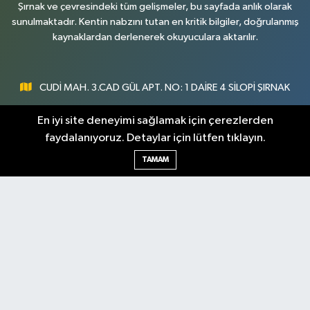
Şırnak ve çevresindeki tüm gelişmeler, bu sayfada anlık olarak
sunulmaktadır. Kentin nabzını tutan en kritik bilgiler, doğrulanmış
kaynaklardan derlenerek okuyuculara aktarılır.
CUDİ MAH. 3.CAD GÜL APT. NO: 1 DAİRE 4 SİLOPİ ŞIRNAK
0547 300 73 73
En iyi site deneyimi sağlamak için çerezlerden
faydalanıyoruz. Detaylar için lütfen tıklayın.
[email protected]
TAMAM
Şırnak Nöbetçi
Şırnak Hava Durumu
Eczaneler
Şirnak Namaz Vakitleri
Şırnak Trafik Yoğunluk