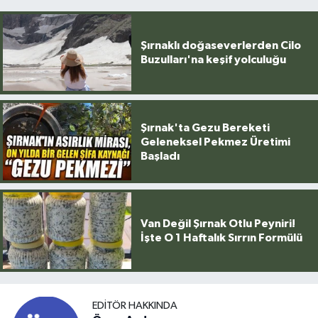
Şırnaklı doğaseverlerden Cilo
Buzulları'na keşif yolculuğu
Şırnak'ta Gezu Bereketi
Geleneksel Pekmez Üretimi
Başladı
Van Değil Şırnak Otlu Peyniri!
İşte O 1 Haftalık Sırrın Formülü
EDITÖR HAKKINDA