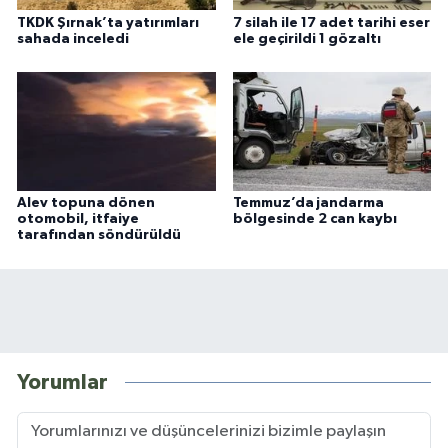
TKDK Şırnak’ta yatırımları
7 silah ile 17 adet tarihi eser
sahada inceledi
ele geçirildi 1 gözaltı
Alev topuna dönen
Temmuz’da jandarma
otomobil, itfaiye
bölgesinde 2 can kaybı
tarafından söndürüldü
Yorumlar