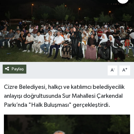
Siyaset
Spor
Teknoloji
Yazarlar
Paylaş
-
+
A
A
Cizre Belediyesi, halkçı ve katılımcı belediyecilik
anlayışı doğrultusunda Sur Mahallesi Çarkendal
Parkı’nda "Halk Buluşması" gerçekleştirdi.