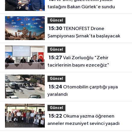
taslağını Bakan Gürlek'e sundu
Güncel
15:30
TEKNOFEST Drone
Şampiyonası Şırnak’ta başlayacak
Güncel
15:27
Vali Zorluoğlu "Zehir
tacirlerinin başını ezeceğiz"
Güncel
15:24
Otomobilin çarptığı yaya
yaralandı
Güncel
15:22
Okuma yazma öğrenen
anneler mezuniyet sevinci yaşadı