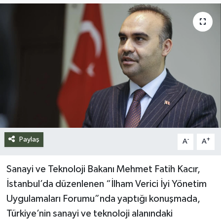
Siyaset
Spor
Teknoloji
Yazarlar
Paylaş
-
+
A
A
Sanayi ve Teknoloji Bakanı Mehmet Fatih Kacır,
İstanbul’da düzenlenen “İlham Verici İyi Yönetim
Uygulamaları Forumu”nda yaptığı konuşmada,
Türkiye’nin sanayi ve teknoloji alanındaki