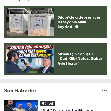
Silopi’deki deprem yeni
istasyonla anlık
kaydedildi
Şırnak İçin Konuştu,
"Cudi Gibi Nefes, Gabar
Gibi Huzur"
Son Haberler
Güncel
15:47
Dim, gazetecilik yasası