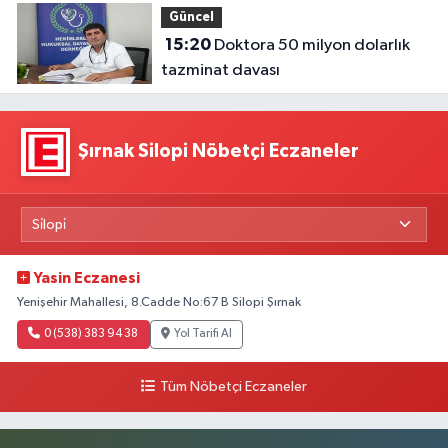
Güncel
15:20
Doktora 50 milyon dolarlık
tazminat davası
Şırnak Silopi Nöbetçi Eczaneler
Yasin Eczanesi
Yenişehir Mahallesi, 8.Cadde No:67 B Silopi Şırnak
0 (538) 383 94 38
Yol Tarifi Al
Tüm Nöbetçi Eczaneler