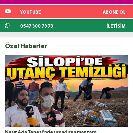
YOUTUBE
ABONE OL
0547 300 73 73
İLETIŞIM
Özel Haberler
Nasır Ağa Tepesi’nde utandıran manzara