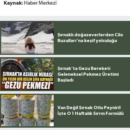
Kaynak:
Haber Merkezi
Şırnaklı doğaseverlerden Cilo
Buzulları'na keşif yolculuğu
Şırnak'ta Gezu Bereketi
Geleneksel Pekmez Üretimi
Başladı
Van Değil Şırnak Otlu Peyniri!
İşte O 1 Haftalık Sırrın Formülü