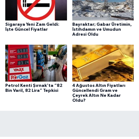
Sigaraya Yeni Zam Geldi:
Bayraktar; Gabar Üretimin,
İşte Güncel Fiyatlar
İstihdamın ve Umudun
Adresi Oldu
Petrol Kenti Şırnak’ta “82
4 Ağustos Altın Fiyatları
Bin Varil, 82 Lira” Tepkisi
Güncellendi Gram ve
Çeyrek Altın Ne Kadar
Oldu?