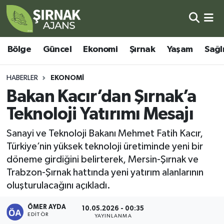
Bölge
Şırnak Nöbetçi Eczaneler
Bölge
Güncel
Ekonomi
Şırnak
Yaşam
Sağl
Güncel
Şırnak Hava Durumu
HABERLER
EKONOMI
Ekonomi
Şirnak Namaz Vakitleri
Bakan Kacır’dan Şırnak’a
Teknoloji Yatırımı Mesajı
Şırnak
Şırnak Trafik Yoğunluk Haritası
Sanayi ve Teknoloji Bakanı Mehmet Fatih Kacır,
Yaşam
Süper Lig Puan Durumu ve Fikstür
Türkiye’nin yüksek teknoloji üretiminde yeni bir
döneme girdiğini belirterek, Mersin-Şırnak ve
Sağlık
Tüm Manşetler
Trabzon-Şırnak hattında yeni yatırım alanlarının
oluşturulacağını açıkladı.
Eğitim
Son Dakika Haberleri
ÖMER AYDA
10.05.2026 - 00:35
Kültür - Sanat
Haber Arşivi
EDITÖR
YAYINLANMA