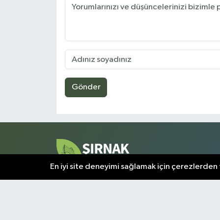
Gönder
En iyi site deneyimi sağlamak için çerezlerden f
Şırnak ve çevresindeki tüm gelişmeler, bu sayfada a
olarak sunulmaktadır. Kentin nabzını tutan en kritik
bilgiler, doğrulanmış kaynaklardan derlenerek
okuyuculara aktarılır.