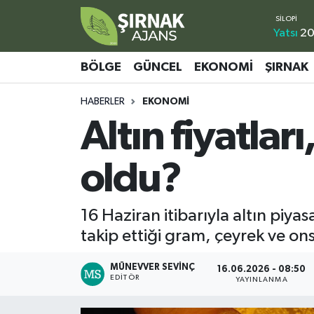
Yatsı
20
Bölge
Şırnak Nöbetçi Eczaneler
BÖLGE
GÜNCEL
EKONOMI
ŞIRNAK
Güncel
Şırnak Hava Durumu
HABERLER
EKONOMI
Altın fiyatlar
Ekonomi
Şirnak Namaz Vakitleri
Şırnak
Şırnak Trafik Yoğunluk Haritası
oldu?
Yaşam
Süper Lig Puan Durumu ve Fikstür
16 Haziran itibarıyla altın piya
Sağlık
Tüm Manşetler
takip ettiği gram, çeyrek ve ons 
Eğitim
Son Dakika Haberleri
MÜNEVVER SEVINÇ
16.06.2026 - 08:50
EDITÖR
YAYINLANMA
Kültür - Sanat
Haber Arşivi