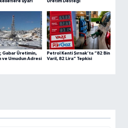
elleflere uyarı
Üretim Desteği
; Gabar Üretimin,
Petrol Kenti Şırnak’ta “82 Bin
n ve Umudun Adresi
Varil, 82 Lira” Tepkisi