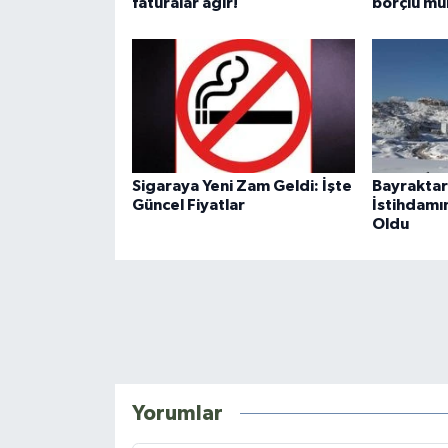
faturalar ağır!
borçlu mük
Sigaraya Yeni Zam Geldi: İşte
Bayraktar
Güncel Fiyatlar
İstihdamı
Oldu
Yorumlar