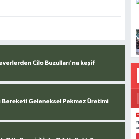
everlerden Cilo Buzulları'na keşif
u Bereketi Geleneksel Pekmez Üretimi
Y
a