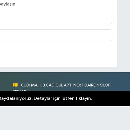
CUDİ MAH. 3.CAD GÜL APT. NO: 1 DAİRE 4 SİLOPİ
ŞIRNAK
aydalanıyoruz. Detaylar için lütfen tıklayın.
0547 300 73 73
nlık
[email protected]