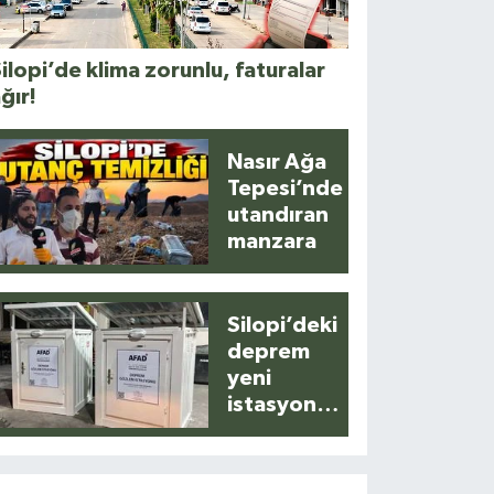
ilopi’de klima zorunlu, faturalar
ğır!
Nasır Ağa
Tepesi’nde
utandıran
manzara
Silopi’deki
deprem
yeni
istasyonla
anlık
kaydedildi