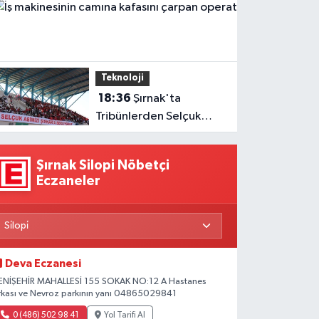
B
müslüman oldu
1
ma
ca
Teknoloji
ka
18:36
Şırnak'ta
ça
Tribünlerden Selçuk
op
Bayraktar’a Anlamlı
ya
Çağrı
Şırnak Silopi Nöbetçi
Eczaneler
Deva Eczanesi
ENİŞEHİR MAHALLESİ 155 SOKAK NO:12 A Hastanes
rkası ve Nevroz parkının yanı 04865029841
0 (486) 502 98 41
Yol Tarifi Al