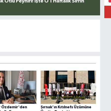
k Otlu Peyniri! İşte O 1 Haftalık Sırrın
r Özdemir'den
Şırnak’ın Kıtılnefs Üzümüne