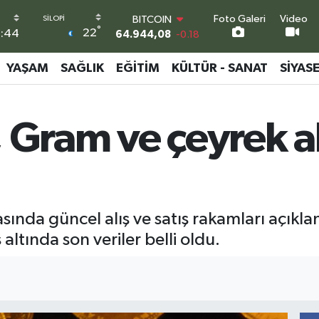
Foto Galeri
Video
DOLAR
°
22
:44
47,7436
0.18
EURO
55,2510
0.32
YAŞAM
SAĞLIK
EĞITIM
KÜLTÜR - SANAT
SIYAS
STERLİN
64,4811
0.38
GRAM ALTIN
ı, Gram ve çeyrek a
6660.55
0.03
BİST100
13.779
-14
BITCOIN
64.944,08
-0.18
sasında güncel alış ve satış rakamları açıkla
altında son veriler belli oldu.