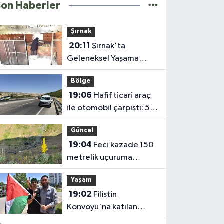
Son Haberler
Şırnak
20:11
Şırnak'ta
Geleneksel Yaşama
Destek; Tandır Evleri
Bölge
Açıldı
19:06
Hafif ticari araç
ile otomobil çarpıştı: 5
yaralı
Güncel
19:04
Feci kazade 150
metrelik uçuruma
yuvarlandı
Yaşam
19:02
Filistin
Konvoyu'na katılan
Fransız aktivist