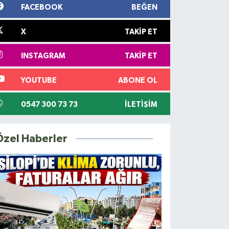
FACEBOOK
BEĞEN
X
TAKIP ET
INSTAGRAM
TAKIP ET
YOUTUBE
ABONE OL
0547 300 73 73
İLETIŞIM
Özel Haberler