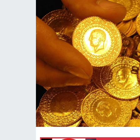
Siyaset
Spor
Teknoloji
Yazarlar