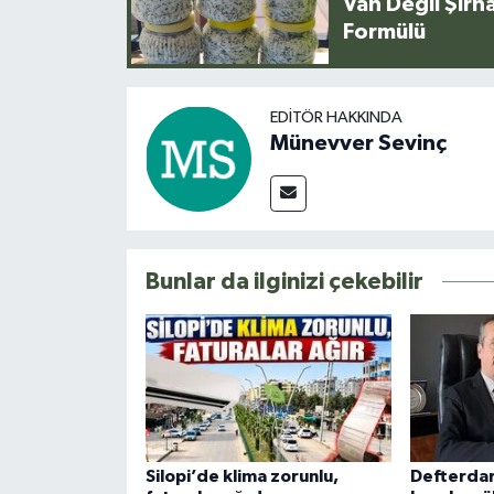
Van Değil Şırna
Formülü
EDITÖR HAKKINDA
Münevver Sevinç
Bunlar da ilginizi çekebilir
Silopi’de klima zorunlu,
Defterda