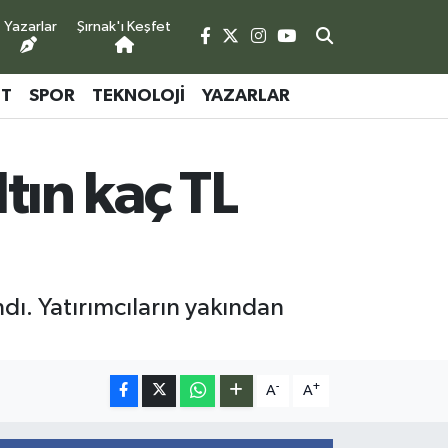
Yazarlar
Şırnak'ı Keşfet
ET
SPOR
TEKNOLOJI
YAZARLAR
ltın kaç TL
ndı. Yatırımcıların yakından
-
+
A
A