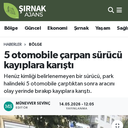
Bölge
Şırnak Nöbetçi Eczaneler
Bölge
Güncel
Ekonomi
Şırnak
Yaşam
Sağl
Güncel
Şırnak Hava Durumu
HABERLER
BÖLGE
Ekonomi
Şirnak Namaz Vakitleri
5 otomobile çarpan sürücü
kayıplara karıştı
Şırnak
Şırnak Trafik Yoğunluk Haritası
Henüz kimliği belirlenemeyen bir sürücü, park
Yaşam
Süper Lig Puan Durumu ve Fikstür
halindeki 5 otomobile çarptıktan sonra aracını
olay yerinde bırakıp kayıplara karıştı.
Sağlık
Tüm Manşetler
MÜNEVVER SEVINÇ
14.05.2026 - 12:05
EDITÖR
Eğitim
Son Dakika Haberleri
YAYINLANMA
Kültür - Sanat
Haber Arşivi