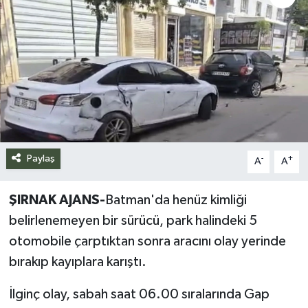
Siyaset
Spor
Teknoloji
Yazarlar
Paylaş
-
+
A
A
ŞIRNAK AJANS-
Batman'da henüz kimliği
belirlenemeyen bir sürücü, park halindeki 5
otomobile çarptıktan sonra aracını olay yerinde
bırakıp kayıplara karıştı.
İlginç olay, sabah saat 06.00 sıralarında Gap