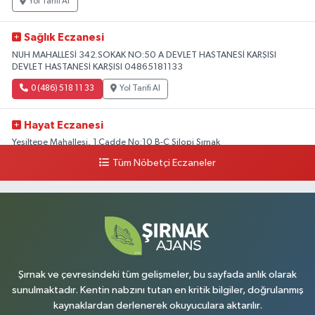
Yol Tarifi Al
Sağlık Eczanesi
NUH MAHALLESİ 342.SOKAK NO:50 A DEVLET HASTANESİ KARŞISI
DEVLET HASTANESİ KARŞISI 04865181133
0 (486) 518 11 33
Yol Tarifi Al
Hayat Eczanesi
Yeşiltepe Mahallesi, 1.Cadde No:10 B-C Silopi Şırnak
Tüm Nöbetçi Eczaneler
0 (486) 518 72 47
Yol Tarifi Al
Umut Eczanesi
Yenişehir Mahallesi, 8.Cadde No:53 A Silopi Şırnak
0 (486) 518 70 07
Yol Tarifi Al
Şırnak ve çevresindeki tüm gelişmeler, bu sayfada anlık olarak
sunulmaktadır. Kentin nabzını tutan en kritik bilgiler, doğrulanmış
kaynaklardan derlenerek okuyuculara aktarılır.