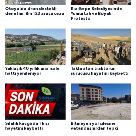
Otoyolda dron destekli
Kızıltepe Belediyesinde
denetim: Bin 123 araca ceza
Yumurtalı ve Boyalı
Protesto
Yaklaşık 40 yıllık ana isale
Takla atan traktörün
hattı yenileniyor
sürücüsü hayatını kaybetti
Silahlı kavgada 1 kişi
Bitmeyen yol çilesine
hayatını kaybetti
vatandaşlardan tepki