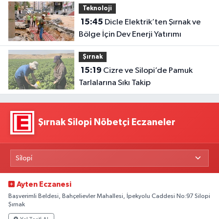
Teknoloji
15:45
Dicle Elektrik’ten Şırnak ve
Bölge İçin Dev Enerji Yatırımı
Şırnak
15:19
Cizre ve Silopi’de Pamuk
Tarlalarına Sıkı Takip
Şırnak Silopi Nöbetçi Eczaneler
Ayten Eczanesi
Başverimli Beldesi, Bahçelievler Mahallesi, İpekyolu Caddesi No:97 Silopi
Şırnak