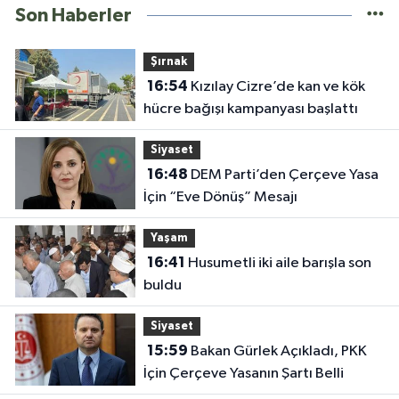
Son Haberler
Şırnak
16:54
Kızılay Cizre’de kan ve kök
hücre bağışı kampanyası başlattı
Siyaset
16:48
DEM Parti’den Çerçeve Yasa
İçin “Eve Dönüş” Mesajı
Yaşam
16:41
Husumetli iki aile barışla son
buldu
Siyaset
15:59
Bakan Gürlek Açıkladı, PKK
İçin Çerçeve Yasanın Şartı Belli