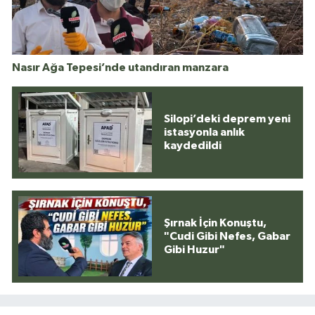
Nasır Ağa Tepesi’nde utandıran manzara
Silopi’deki deprem yeni
istasyonla anlık
kaydedildi
Şırnak İçin Konuştu,
"Cudi Gibi Nefes, Gabar
Gibi Huzur"