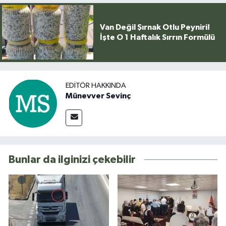
Van Değil Şırnak Otlu Peyniri!
İşte O 1 Haftalık Sırrın Formülü
EDITÖR HAKKINDA
Münevver Sevinç
Bunlar da ilginizi çekebilir