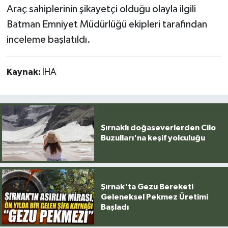
Araç sahiplerinin şikayetçi olduğu olayla ilgili
Batman Emniyet Müdürlüğü ekipleri tarafından
inceleme başlatıldı.
Kaynak:
İHA
Şırnaklı doğaseverlerden Cilo
Buzulları'na keşif yolculuğu
Şırnak'ta Gezu Bereketi
Geleneksel Pekmez Üretimi
Başladı