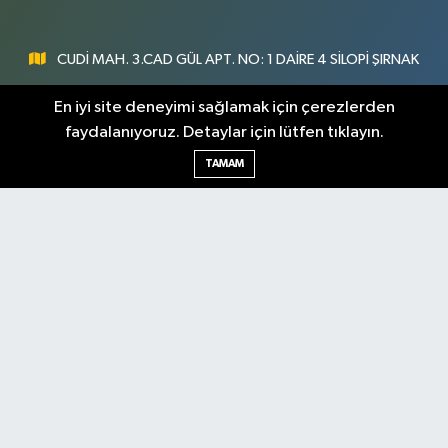
CUDİ MAH. 3.CAD GÜL APT. NO: 1 DAİRE 4 SİLOPİ ŞIRNAK
0547 300 73 73
En iyi site deneyimi sağlamak için çerezlerden
faydalanıyoruz. Detaylar için lütfen tıklayın.
[email protected]
TAMAM
Şırnak Nöbetçi
Şırnak Hava Durumu
Eczaneler
Şirnak Namaz Vakitleri
Şırnak Trafik Yoğunluk
Haritası
Puan Durumu ve Fikstür
Tüm Manşetler