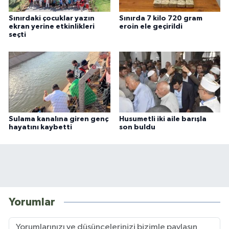
Sınırdaki çocuklar yazın
Sınırda 7 kilo 720 gram
ekran yerine etkinlikleri
eroin ele geçirildi
seçti
Sulama kanalına giren genç
Husumetli iki aile barışla
hayatını kaybetti
son buldu
Yorumlar