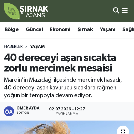
Bölge
Şırnak Nöbetçi Eczaneler
Bölge
Güncel
Ekonomi
Şırnak
Yaşam
Sağl
Güncel
Şırnak Hava Durumu
HABERLER
YAŞAM
Ekonomi
Şirnak Namaz Vakitleri
40 dereceyi aşan sıcakta
zorlu mercimek mesaisi
Şırnak
Şırnak Trafik Yoğunluk Haritası
Mardin'in Mazıdağı ilçesinde mercimek hasadı,
Yaşam
Süper Lig Puan Durumu ve Fikstür
40 dereceyi aşan kavurucu sıcaklara rağmen
yoğun bir tempoyla devam ediyor.
Sağlık
Tüm Manşetler
ÖMER AYDA
02.07.2026 - 12:27
EDITÖR
Eğitim
Son Dakika Haberleri
YAYINLANMA
Kültür - Sanat
Haber Arşivi