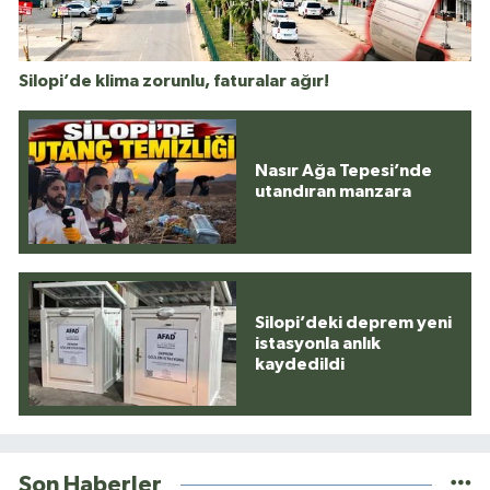
Silopi’de klima zorunlu, faturalar ağır!
Nasır Ağa Tepesi’nde
utandıran manzara
Silopi’deki deprem yeni
istasyonla anlık
kaydedildi
Son Haberler