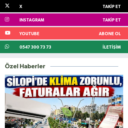
X
TAKIP ET
INSTAGRAM
TAKIP ET
YOUTUBE
ABONE OL
0547 300 73 73
İLETIŞIM
Özel Haberler