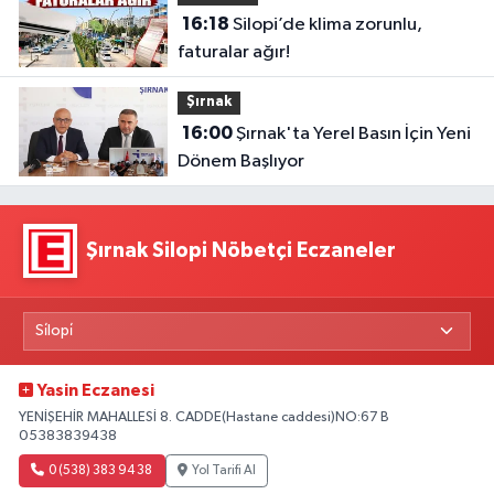
16:18
Silopi’de klima zorunlu,
faturalar ağır!
Şırnak
16:00
Şırnak'ta Yerel Basın İçin Yeni
Dönem Başlıyor
Şırnak Silopi Nöbetçi Eczaneler
Yasin Eczanesi
YENİŞEHİR MAHALLESİ 8. CADDE(Hastane caddesi)NO:67 B
05383839438
0 (538) 383 94 38
Yol Tarifi Al