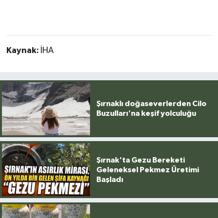
Kaynak:
İHA
Şırnaklı doğaseverlerden Cilo
Buzulları'na keşif yolculuğu
Şırnak'ta Gezu Bereketi
Geleneksel Pekmez Üretimi
Başladı