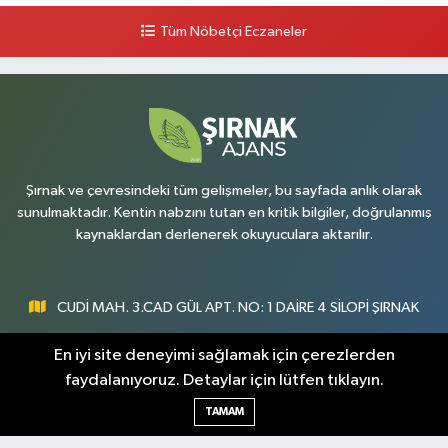
Tüm Nöbetçi Eczaneler
Şırnak ve çevresindeki tüm gelişmeler, bu sayfada anlık olarak
sunulmaktadır. Kentin nabzını tutan en kritik bilgiler, doğrulanmış
kaynaklardan derlenerek okuyuculara aktarılır.
CUDİ MAH. 3.CAD GÜL APT. NO: 1 DAİRE 4 SİLOPİ ŞIRNAK
0547 300 73 73
En iyi site deneyimi sağlamak için çerezlerden
faydalanıyoruz. Detaylar için lütfen tıklayın.
[email protected]
TAMAM