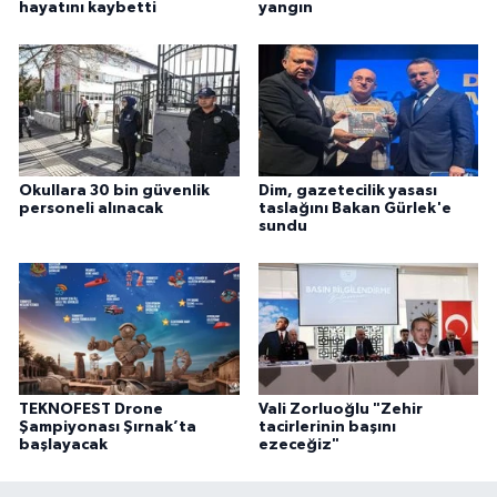
hayatını kaybetti
yangın
Okullara 30 bin güvenlik
Dim, gazetecilik yasası
personeli alınacak
taslağını Bakan Gürlek'e
sundu
TEKNOFEST Drone
Vali Zorluoğlu "Zehir
Şampiyonası Şırnak’ta
tacirlerinin başını
başlayacak
ezeceğiz"