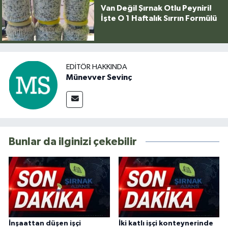
Van Değil Şırnak Otlu Peyniri!
İşte O 1 Haftalık Sırrın Formülü
EDITÖR HAKKINDA
Münevver Sevinç
Bunlar da ilginizi çekebilir
İnşaattan düşen işçi
İki katlı işçi konteynerinde