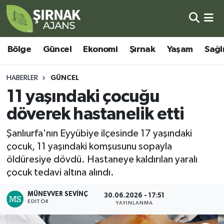
Bölge
Şırnak Nöbetçi Eczaneler
Bölge
Güncel
Ekonomi
Şırnak
Yaşam
Sağl
Güncel
Şırnak Hava Durumu
HABERLER
GÜNCEL
Ekonomi
Şirnak Namaz Vakitleri
11 yaşındaki çocuğu
döverek hastanelik etti
Şırnak
Şırnak Trafik Yoğunluk Haritası
Şanlıurfa'nın Eyyübiye ilçesinde 17 yaşındaki
Yaşam
Süper Lig Puan Durumu ve Fikstür
çocuk, 11 yaşındaki komşusunu sopayla
öldüresiye dövdü. Hastaneye kaldırılan yaralı
Sağlık
Tüm Manşetler
çocuk tedavi altına alındı.
Eğitim
Son Dakika Haberleri
MÜNEVVER SEVINÇ
30.06.2026 - 17:51
EDITÖR
YAYINLANMA
Kültür - Sanat
Haber Arşivi