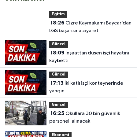
Eğitim
18:26
Cizre Kaymakamı Baycar’dan
LGS başarısına ziyaret
Güncel
18:09
İnşaattan düşen işçi hayatını
kaybetti
Güncel
17:13
İki katlı işçi konteynerinde
yangın
Güncel
16:25
Okullara 30 bin güvenlik
personeli alınacak
Ekonomi