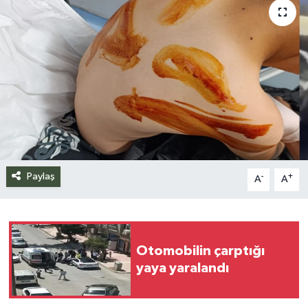
Siyaset
Spor
Teknoloji
Yazarlar
Paylaş
-
+
A
A
Otomobilin çarptığı
yaya yaralandı