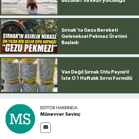
Buzulları'na keşif yolculuğu
Şırnak'ta Gezu Bereketi
Geleneksel Pekmez Üretimi
Başladı
Van Değil Şırnak Otlu Peyniri!
İşte O 1 Haftalık Sırrın Formülü
EDITÖR HAKKINDA
Münevver Sevinç