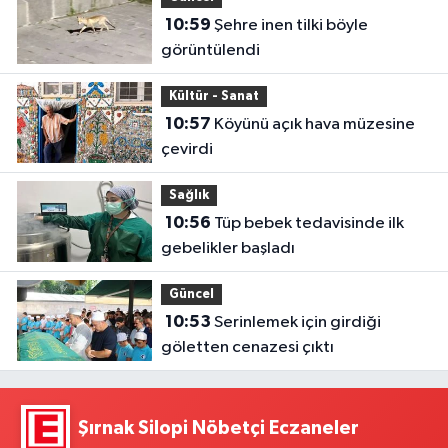
10:59
Şehre inen tilki böyle
görüntülendi
Kültür - Sanat
10:57
Köyünü açık hava müzesine
çevirdi
Sağlık
10:56
Tüp bebek tedavisinde ilk
gebelikler başladı
Güncel
10:53
Serinlemek için girdiği
göletten cenazesi çıktı
Şırnak Silopi Nöbetçi Eczaneler