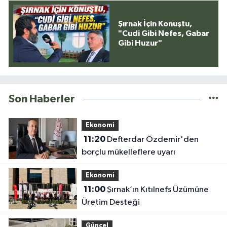
Şırnak İçin Konuştu,
"Cudi Gibi Nefes, Gabar
Gibi Huzur"
Son Haberler
Ekonomi
11:20
Defterdar Özdemir'den
borçlu mükelleflere uyarı
Ekonomi
11:00
Şırnak’ın Kıtılnefs Üzümüne
Üretim Desteği
Güncel