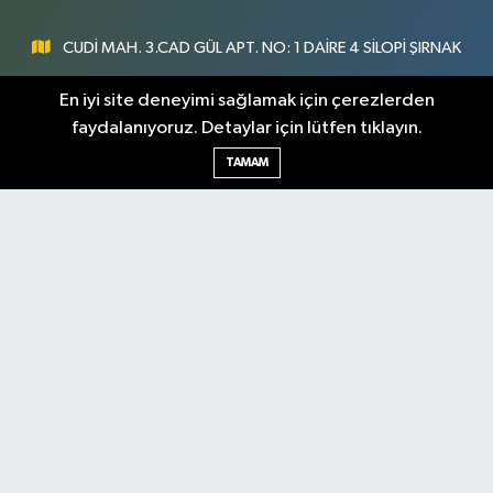
CUDİ MAH. 3.CAD GÜL APT. NO: 1 DAİRE 4 SİLOPİ ŞIRNAK
0547 300 73 73
En iyi site deneyimi sağlamak için çerezlerden
faydalanıyoruz. Detaylar için lütfen tıklayın.
[email protected]
TAMAM
Şırnak Nöbetçi
Şırnak Hava Durumu
Eczaneler
Şirnak Namaz Vakitleri
Şırnak Trafik Yoğunluk
Haritası
Puan Durumu ve Fikstür
Tüm Manşetler