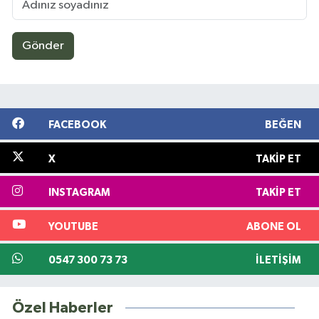
Gönder
FACEBOOK
BEĞEN
X
TAKIP ET
INSTAGRAM
TAKIP ET
YOUTUBE
ABONE OL
0547 300 73 73
İLETIŞIM
Özel Haberler