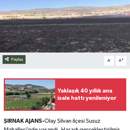
Siyaset
Spor
Teknoloji
Yazarlar
Paylaş
-
+
A
A
Yaklaşık 40 yıllık ana
isale hattı yenileniyor
ŞIRNAK AJANS-
Olay Silvan ilçesi Susuz
Mahallesi’nde yaşandı. Hasadı gerçekleştirilmiş