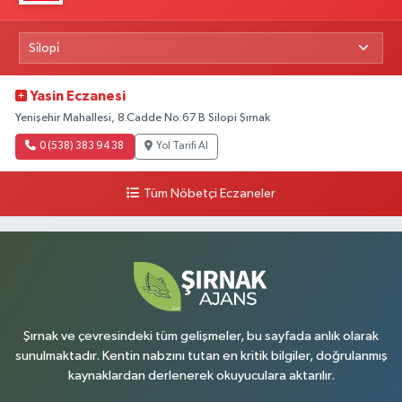
Yasin Eczanesi
Yenişehir Mahallesi, 8.Cadde No:67 B Silopi Şırnak
0 (538) 383 94 38
Yol Tarifi Al
Tüm Nöbetçi Eczaneler
Şırnak ve çevresindeki tüm gelişmeler, bu sayfada anlık olarak
sunulmaktadır. Kentin nabzını tutan en kritik bilgiler, doğrulanmış
kaynaklardan derlenerek okuyuculara aktarılır.