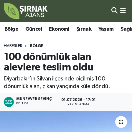
Bölge
Şırnak Nöbetçi Eczaneler
Bölge
Güncel
Ekonomi
Şırnak
Yaşam
Sağl
Güncel
Şırnak Hava Durumu
HABERLER
BÖLGE
Ekonomi
Şirnak Namaz Vakitleri
100 dönümlük alan
alevlere teslim oldu
Şırnak
Şırnak Trafik Yoğunluk Haritası
Diyarbakır’ın Silvan ilçesinde biçilmiş 100
Yaşam
Süper Lig Puan Durumu ve Fikstür
dönümlük alan, çıkan yangında küle döndü.
Sağlık
Tüm Manşetler
MÜNEVVER SEVINÇ
01.07.2026 - 17:01
EDITÖR
YAYINLANMA
Eğitim
Son Dakika Haberleri
Kültür - Sanat
Haber Arşivi