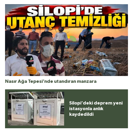
Nasır Ağa Tepesi’nde utandıran manzara
Silopi’deki deprem yeni
istasyonla anlık
kaydedildi