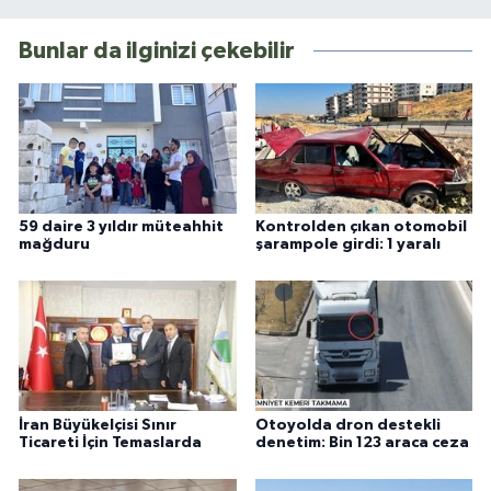
Bunlar da ilginizi çekebilir
59 daire 3 yıldır müteahhit
Kontrolden çıkan otomobil
mağduru
şarampole girdi: 1 yaralı
İran Büyükelçisi Sınır
Otoyolda dron destekli
Ticareti İçin Temaslarda
denetim: Bin 123 araca ceza