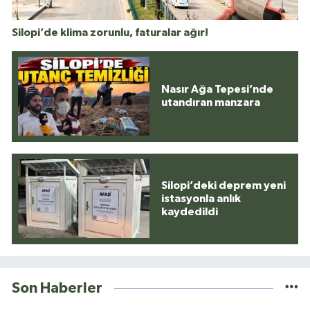
Silopi’de klima zorunlu, faturalar ağır!
Nasır Ağa Tepesi’nde
utandıran manzara
Silopi’deki deprem yeni
istasyonla anlık
kaydedildi
Son Haberler