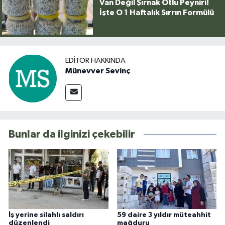
Van Değil Şırnak Otlu Peyniri!
İşte O 1 Haftalık Sırrın Formülü
EDITÖR HAKKINDA
Münevver Sevinç
Bunlar da ilginizi çekebilir
İş yerine silahlı saldırı
59 daire 3 yıldır müteahhit
düzenlendi
mağduru