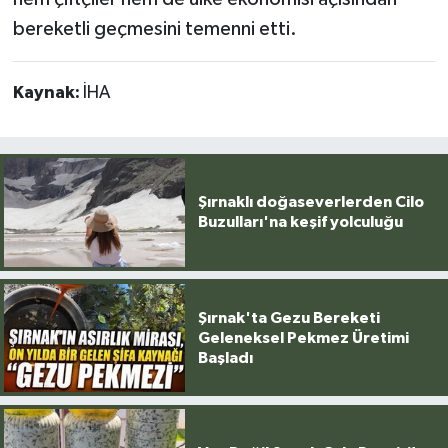
bereketli geçmesini temenni etti.
Kaynak:
İHA
Şırnaklı doğaseverlerden Cilo
Buzulları'na keşif yolculuğu
Şırnak'ta Gezu Bereketi
Geleneksel Pekmez Üretimi
Başladı