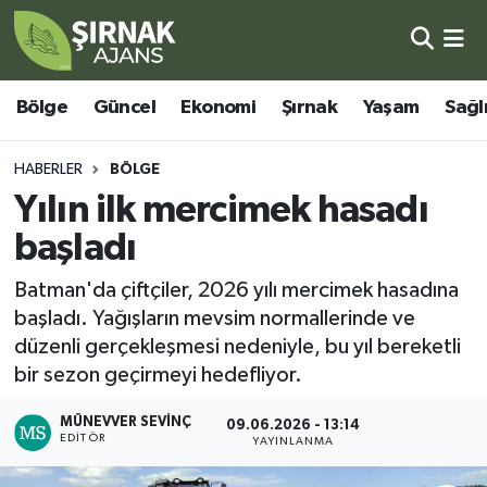
Bölge
Şırnak Nöbetçi Eczaneler
Bölge
Güncel
Ekonomi
Şırnak
Yaşam
Sağl
Güncel
Şırnak Hava Durumu
HABERLER
BÖLGE
Ekonomi
Şirnak Namaz Vakitleri
Yılın ilk mercimek hasadı
başladı
Şırnak
Şırnak Trafik Yoğunluk Haritası
Batman'da çiftçiler, 2026 yılı mercimek hasadına
Yaşam
Süper Lig Puan Durumu ve Fikstür
başladı. Yağışların mevsim normallerinde ve
düzenli gerçekleşmesi nedeniyle, bu yıl bereketli
Sağlık
Tüm Manşetler
bir sezon geçirmeyi hedefliyor.
Eğitim
Son Dakika Haberleri
MÜNEVVER SEVINÇ
09.06.2026 - 13:14
EDITÖR
YAYINLANMA
Kültür - Sanat
Haber Arşivi