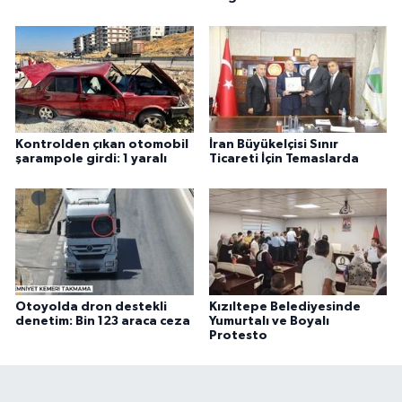
Kontrolden çıkan otomobil
İran Büyükelçisi Sınır
şarampole girdi: 1 yaralı
Ticareti İçin Temaslarda
Otoyolda dron destekli
Kızıltepe Belediyesinde
denetim: Bin 123 araca ceza
Yumurtalı ve Boyalı
Protesto