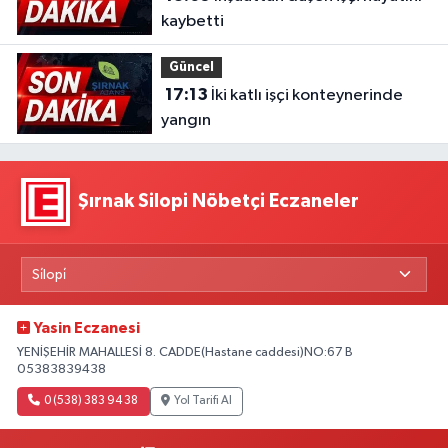
kaybetti
Güncel
17:13
İki katlı işçi konteynerinde
yangın
Şırnak Silopi Nöbetçi Eczaneler
Yasin Eczanesi
YENİŞEHİR MAHALLESİ 8. CADDE(Hastane caddesi)NO:67 B
05383839438
0 (538) 383 94 38
Yol Tarifi Al