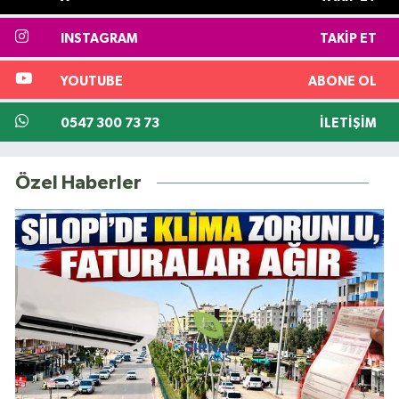
INSTAGRAM
TAKIP ET
YOUTUBE
ABONE OL
0547 300 73 73
İLETIŞIM
Özel Haberler