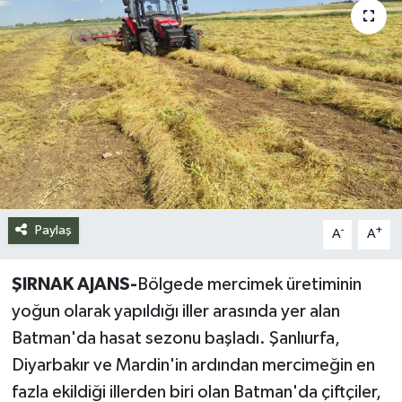
Siyaset
Spor
Teknoloji
Yazarlar
Paylaş
-
+
A
A
ŞIRNAK AJANS-
Bölgede mercimek üretiminin
yoğun olarak yapıldığı iller arasında yer alan
Batman'da hasat sezonu başladı. Şanlıurfa,
Diyarbakır ve Mardin'in ardından mercimeğin en
fazla ekildiği illerden biri olan Batman'da çiftçiler,