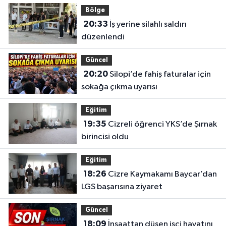
Bölge
20:33
İş yerine silahlı saldırı
düzenlendi
Güncel
20:20
Silopi’de fahiş faturalar için
sokağa çıkma uyarısı
Eğitim
19:35
Cizreli öğrenci YKS’de Şırnak
birincisi oldu
Eğitim
18:26
Cizre Kaymakamı Baycar’dan
LGS başarısına ziyaret
Güncel
18:09
İnşaattan düşen işçi hayatını