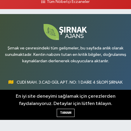
Tüm Nöbetçi Eczaneler
Şırnak ve çevresindeki tüm gelişmeler, bu sayfada anlık olarak
sunulmaktadır. Kentin nabzını tutan en kritik bilgiler, doğrulanmış
kaynaklardan derlenerek okuyuculara aktarılır.
CUDİ MAH. 3.CAD GÜL APT. NO: 1 DAİRE 4 SİLOPİ ŞIRNAK
0547 300 73 73
En iyi site deneyimi sağlamak için çerezlerden
faydalanıyoruz. Detaylar için lütfen tıklayın.
[email protected]
TAMAM