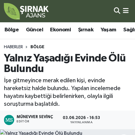
Bölge
Şırnak Nöbetçi Eczaneler
Bölge
Güncel
Ekonomi
Şırnak
Yaşam
Sağl
Güncel
Şırnak Hava Durumu
HABERLER
BÖLGE
Ekonomi
Şirnak Namaz Vakitleri
Yalnız Yaşadığı Evinde Ölü
Bulundu
Şırnak
Şırnak Trafik Yoğunluk Haritası
İşe gitmeyince merak edilen kişi, evinde
Yaşam
Süper Lig Puan Durumu ve Fikstür
hareketsiz halde bulundu. Yapılan incelemede
hayatını kaybettiği belirlenirken, olayla ilgili
Sağlık
Tüm Manşetler
soruşturma başlatıldı.
Eğitim
Son Dakika Haberleri
MÜNEVVER SEVINÇ
03.06.2026 - 16:53
EDITÖR
YAYINLANMA
Kültür - Sanat
Haber Arşivi