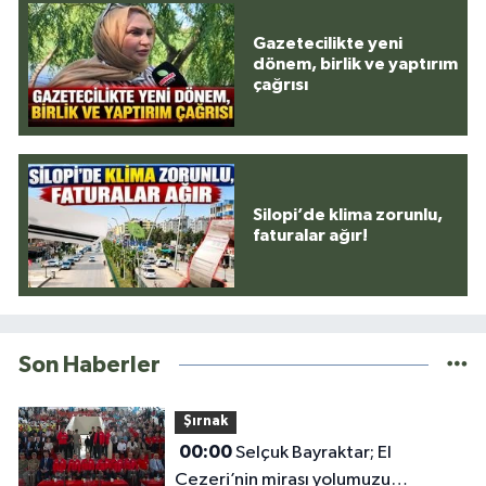
Gazetecilikte yeni
dönem, birlik ve yaptırım
çağrısı
Silopi’de klima zorunlu,
faturalar ağır!
Son Haberler
Şırnak
00:00
Selçuk Bayraktar; El
Cezeri’nin mirası yolumuzu