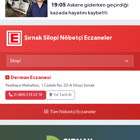
19:05
Askere giderken geçirdiği
kazada hayatını kaybetti
Şırnak Silopi Nöbetçi Eczaneler
Derman Eczanesi
Yeşiltepe Mahallesi, 1.Cadde No:20 A Silopi Şırnak
0 (486) 518 25 18
Yol Tarifi Al
Tüm Nöbetçi Eczaneler