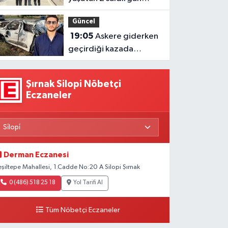
tutuklandı
Güncel
19:05
Askere giderken
geçirdiği kazada
hayatını kaybetti
Şırnak Silopi Nöbetçi
Eczaneler
Derman Eczanesi
eşiltepe Mahallesi, 1.Cadde No:20 A Silopi Şırnak
0 (486) 518 25 18
Yol Tarifi Al
Tüm Nöbetçi Eczaneler