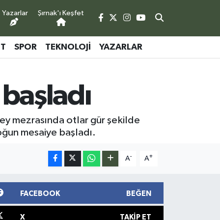
Yazarlar
Şırnak'ı Keşfet
ET
SPOR
TEKNOLOJI
YAZARLAR
 başladı
bey mezrasında otlar gür şekilde
 yoğun mesaiye başladı.
-
+
A
A
FACEBOOK
BEĞEN
X
TAKIP ET