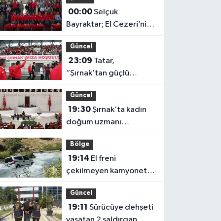
00:00
Selçuk
Bayraktar; El Cezeri’nin
mirası yolumuzu
Güncel
aydınlatıyor
23:09
Tatar,
“Şırnak’tan güçlü
Türkiye’nin yarınlarına”
Güncel
19:30
Şırnak’ta kadın
doğum uzmanı
yetersizliği Meclis
Bölge
gündeminde
19:14
El freni
çekilmeyen kamyonet
çaya uçtu
Güncel
19:11
Sürücüye dehşeti
yaşatan 2 saldırgan