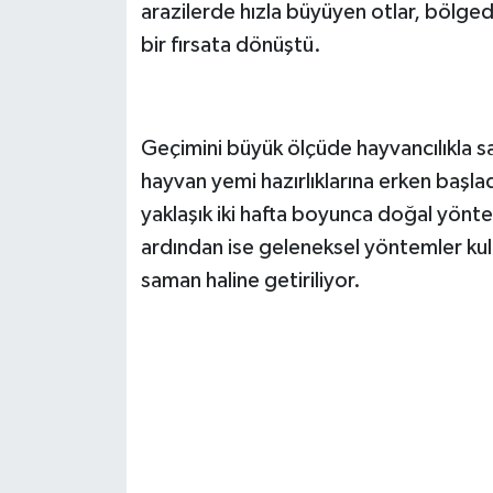
arazilerde hızla büyüyen otlar, bölged
Siyaset
bir fırsata dönüştü.
Spor
Geçimini büyük ölçüde hayvancılıkla sa
Teknoloji
hayvan yemi hazırlıklarına erken başladı
Yazarlar
yaklaşık iki hafta boyunca doğal yönt
ardından ise geleneksel yöntemler kull
saman haline getiriliyor.