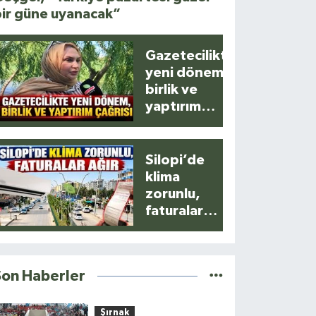
bir güne uyanacak”
Gazetecilikte
yeni dönem,
birlik ve
yaptırım
çağrısı
Silopi’de
klima
zorunlu,
faturalar
ağır!
Son Haberler
Şırnak