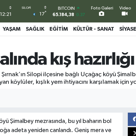
Foto Galeri
Video
BITCOIN
°
17
12:21
65.184,38
0.37
DOLAR
47,7370
-0.01
YAŞAM
SAĞLIK
EĞITIM
KÜLTÜR - SANAT
SIYAS
EURO
55,2510
0.32
STERLİN
lında kış hazırlığı
64,4811
0.38
GRAM ALTIN
6664.02
0.05
BİST100
 Şırnak’ın Silopi ilçesine bağlı Uçağaç köyü Şimal
13.779
-14
yan köylüler, kışlık yem ihtiyacını karşılamak için
 köyü Şimalbey mezrasında, bu yıl baharın bol
e doğa adeta yeniden canlandı. Geniş mera ve