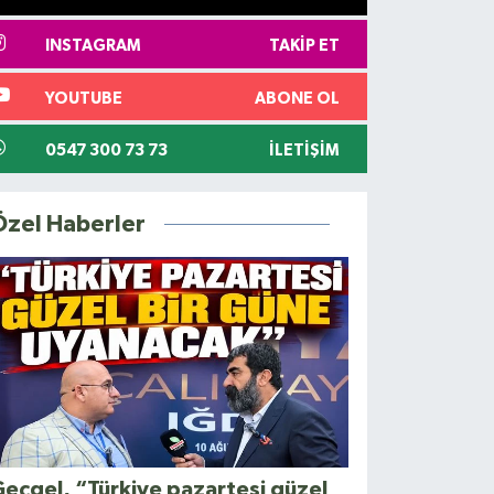
INSTAGRAM
TAKIP ET
YOUTUBE
ABONE OL
0547 300 73 73
İLETIŞIM
Özel Haberler
eçgel, “Türkiye pazartesi güzel