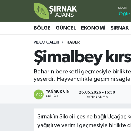
Öğle
Bölge
Şırnak Nöbetçi Eczaneler
BÖLGE
GÜNCEL
EKONOMI
ŞIRNAK
Güncel
Şırnak Hava Durumu
VIDEO GALERI
HABER
Şimalbey kırsa
Ekonomi
Şirnak Namaz Vakitleri
Şırnak
Şırnak Trafik Yoğunluk Haritası
Baharın bereketli geçmesiyle birlikte
yeşerdi. Hayvancılıkla geçimini sağla
Yaşam
Süper Lig Puan Durumu ve Fikstür
YAĞMUR CIN
26.05.2026 - 16:50
Sağlık
Tüm Manşetler
EDITÖR
YAYINLANMA
Eğitim
Son Dakika Haberleri
Şırnak’ın Silopi ilçesine bağlı Uçağaç
yağışlı ve verimli geçmesiyle birlikt
Kültür - Sanat
Haber Arşivi