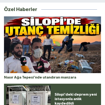
Özel Haberler
Nasır Ağa Tepesi’nde utandıran manzara
Silopi’deki deprem yeni
istasyonla anlık
kaydedildi