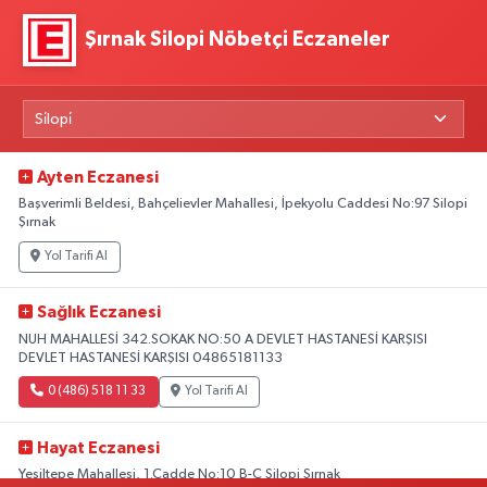
Şırnak Silopi Nöbetçi Eczaneler
Ayten Eczanesi
Başverimli Beldesi, Bahçelievler Mahallesi, İpekyolu Caddesi No:97 Silopi
Şırnak
Yol Tarifi Al
Sağlık Eczanesi
NUH MAHALLESİ 342.SOKAK NO:50 A DEVLET HASTANESİ KARŞISI
DEVLET HASTANESİ KARŞISI 04865181133
0 (486) 518 11 33
Yol Tarifi Al
Hayat Eczanesi
Yeşiltepe Mahallesi, 1.Cadde No:10 B-C Silopi Şırnak