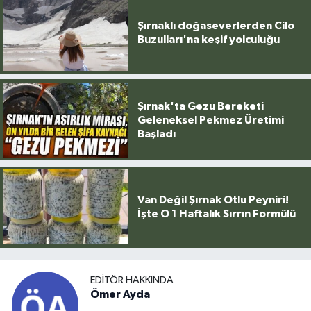
Şırnaklı doğaseverlerden Cilo
Buzulları'na keşif yolculuğu
Şırnak'ta Gezu Bereketi
Geleneksel Pekmez Üretimi
Başladı
Van Değil Şırnak Otlu Peyniri!
İşte O 1 Haftalık Sırrın Formülü
EDITÖR HAKKINDA
Ömer Ayda