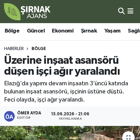
Bölge
Şırnak Nöbetçi Eczaneler
Bölge
Güncel
Ekonomi
Şırnak
Yaşam
Sağl
Güncel
Şırnak Hava Durumu
HABERLER
BÖLGE
Ekonomi
Şirnak Namaz Vakitleri
Üzerine inşaat asansörü
düşen işçi ağır yaralandı
Şırnak
Şırnak Trafik Yoğunluk Haritası
Elazığ’da yapımı devam inşaatın 3’üncü katında
Yaşam
Süper Lig Puan Durumu ve Fikstür
bulunan inşaat asansörü, işçinin üstüne düştü.
Feci olayda, işçi ağır yaralandı.
Sağlık
Tüm Manşetler
ÖMER AYDA
15.06.2026 - 21:06
EDITÖR
Eğitim
Son Dakika Haberleri
YAYINLANMA
Kültür - Sanat
Haber Arşivi