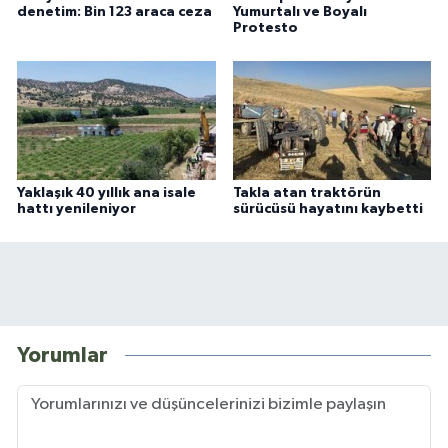
denetim: Bin 123 araca ceza
Yumurtalı ve Boyalı
Protesto
Yaklaşık 40 yıllık ana isale
Takla atan traktörün
hattı yenileniyor
sürücüsü hayatını kaybetti
Yorumlar