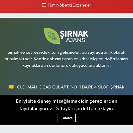
Tüm Nöbetçi Eczaneler
0 (486) 518 72 47
Yol Tarifi Al
Umut Eczanesi
Yenişehir Mahallesi, 8.Cadde No:53 A Silopi Şırnak
0 (486) 518 70 07
Yol Tarifi Al
Şırnak ve çevresindeki tüm gelişmeler, bu sayfada anlık olarak
sunulmaktadır. Kentin nabzını tutan en kritik bilgiler, doğrulanmış
kaynaklardan derlenerek okuyuculara aktarılır.
CUDİ MAH. 3.CAD GÜL APT. NO: 1 DAİRE 4 SİLOPİ ŞIRNAK
0547 300 73 73
En iyi site deneyimi sağlamak için çerezlerden
faydalanıyoruz. Detaylar için lütfen tıklayın.
[email protected]
TAMAM