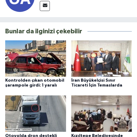
Bunlar da ilginizi çekebilir
Kontrolden çıkan otomobil
İran Büyükelçisi Sınır
şarampole girdi: 1 yaralı
Ticareti İçin Temaslarda
Otoyolda dron destekli
Kızıltepe Belediyesinde