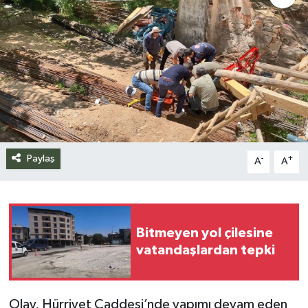
Siyaset
Spor
Teknoloji
Yazarlar
Paylaş
-
+
A
A
Bitmeyen yol çilesine
vatandaşlardan tepki
Olay, Hürriyet Caddesi’nde yapımı devam eden