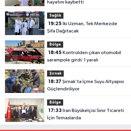
hayatını kaybetti
Sağlık
19:25
İki Uzman, Tek Merkezde
Şifa Dağıtacak
Bölge
18:45
Kontrolden çıkan otomobil
şarampole girdi: 1 yaralı
Şırnak
18:37
Şırnak’ta İçme Suyu Altyapısı
Güçlendiriliyor
Bölge
17:33
İran Büyükelçisi Sınır Ticareti
İçin Temaslarda