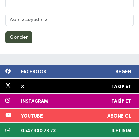
Gönder
FACEBOOK
BEĞEN
X
TAKIP ET
INSTAGRAM
TAKIP ET
YOUTUBE
ABONE OL
0547 300 73 73
İLETIŞIM