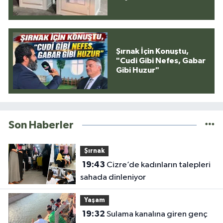
Şırnak İçin Konuştu,
"Cudi Gibi Nefes, Gabar
Gibi Huzur"
Son Haberler
Şırnak
19:43
Cizre’de kadınların talepleri
sahada dinleniyor
Yaşam
19:32
Sulama kanalına giren genç