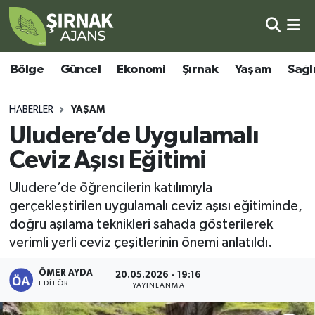
Bölge
Şırnak Nöbetçi Eczaneler
Bölge
Güncel
Ekonomi
Şırnak
Yaşam
Sağl
Güncel
Şırnak Hava Durumu
HABERLER
YAŞAM
Ekonomi
Şirnak Namaz Vakitleri
Uludere’de Uygulamalı
Ceviz Aşısı Eğitimi
Şırnak
Şırnak Trafik Yoğunluk Haritası
Uludere’de öğrencilerin katılımıyla
Yaşam
Süper Lig Puan Durumu ve Fikstür
gerçekleştirilen uygulamalı ceviz aşısı eğitiminde,
doğru aşılama teknikleri sahada gösterilerek
Sağlık
Tüm Manşetler
verimli yerli ceviz çeşitlerinin önemi anlatıldı.
Eğitim
Son Dakika Haberleri
ÖMER AYDA
20.05.2026 - 19:16
EDITÖR
YAYINLANMA
Kültür - Sanat
Haber Arşivi