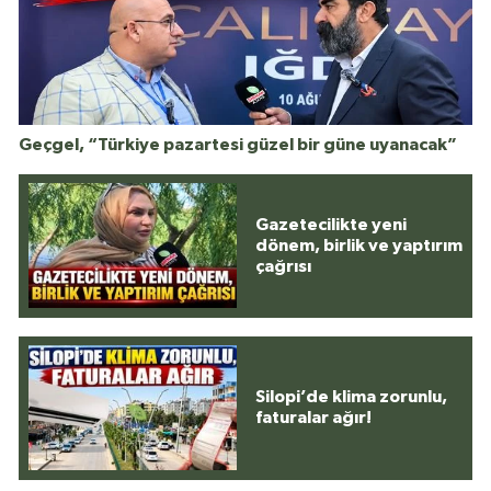
Geçgel, “Türkiye pazartesi güzel bir güne uyanacak”
Gazetecilikte yeni
dönem, birlik ve yaptırım
çağrısı
Silopi’de klima zorunlu,
faturalar ağır!