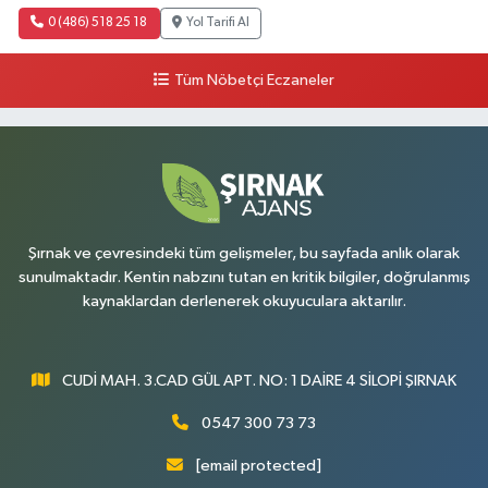
0 (486) 518 25 18
Yol Tarifi Al
Tüm Nöbetçi Eczaneler
Şırnak ve çevresindeki tüm gelişmeler, bu sayfada anlık olarak
sunulmaktadır. Kentin nabzını tutan en kritik bilgiler, doğrulanmış
kaynaklardan derlenerek okuyuculara aktarılır.
CUDİ MAH. 3.CAD GÜL APT. NO: 1 DAİRE 4 SİLOPİ ŞIRNAK
0547 300 73 73
[email protected]