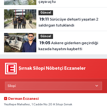
çaya uçtu
Güncel
19:11
Sürücüye dehşeti yaşatan 2
saldırgan tutuklandı
Güncel
19:05
Askere giderken geçirdiği
kazada hayatını kaybetti
Şırnak Silopi Nöbetçi Eczaneler
Derman Eczanesi
Yeşiltepe Mahallesi, 1.Cadde No:20 A Silopi Şırnak