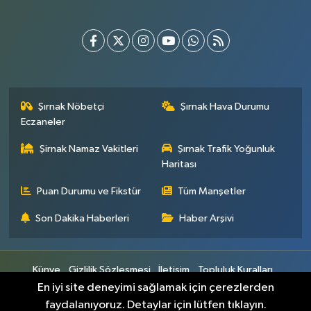
Şırnak Nöbetçi
Şırnak Hava Durumu
Eczaneler
Şirnak Namaz Vakitleri
Şırnak Trafik Yoğunluk
Haritası
Puan Durumu ve Fikstür
Tüm Manşetler
Son Dakika Haberleri
Haber Arşivi
Künye
Gizlilik Sözleşmesi
İletişim
Topluluk Kuralları
Yayın İlkeleri
En iyi site deneyimi sağlamak için çerezlerden
faydalanıyoruz. Detaylar için lütfen tıklayın.