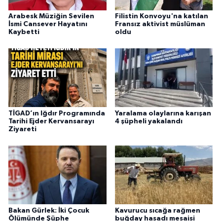
Arabesk Müziğin Sevilen
Filistin Konvoyu'na katılan
İsmi Cansever Hayatını
Fransız aktivist müslüman
Kaybetti
oldu
TİGAD’ın Iğdır Programında
Yaralama olaylarına karışan
Tarihi Ejder Kervansarayı
4 şüpheli yakalandı
Ziyareti
Bakan Gürlek: İki Çocuk
Kavurucu sıcağa rağmen
Ölümünde Şüphe
buğday hasadı mesaisi