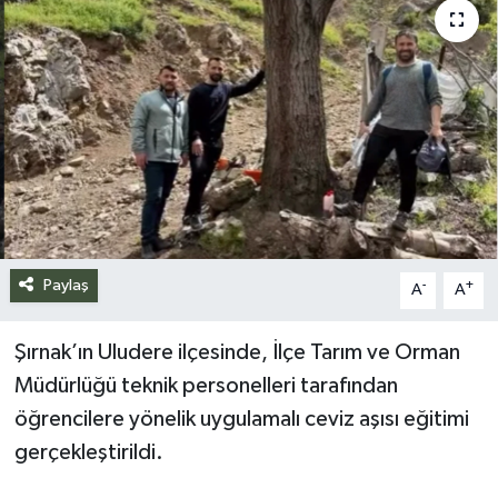
Siyaset
Spor
Teknoloji
Yazarlar
Paylaş
-
+
A
A
Şırnak’ın Uludere ilçesinde, İlçe Tarım ve Orman
Müdürlüğü teknik personelleri tarafından
öğrencilere yönelik uygulamalı ceviz aşısı eğitimi
gerçekleştirildi.