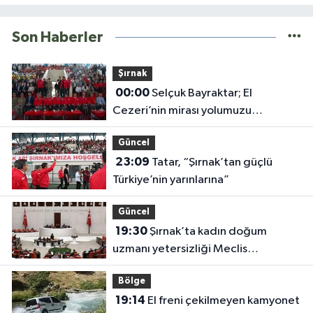
Son Haberler
Şırnak
00:00
Selçuk Bayraktar; El
Cezeri’nin mirası yolumuzu
aydınlatıyor
Güncel
23:09
Tatar, “Şırnak’tan güçlü
Türkiye’nin yarınlarına”
Güncel
19:30
Şırnak’ta kadın doğum
uzmanı yetersizliği Meclis
gündeminde
Bölge
19:14
El freni çekilmeyen kamyonet