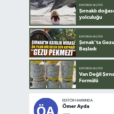
EDITÖRÜN SEÇTIĞI
Şırnaklı doğas
yolculuğu
EDITÖRÜN SEÇTIĞI
Şırnak'ta Gez
Başladı
EDITÖRÜN SEÇTIĞI
Van Değil Şırna
Formülü
EDITÖR HAKKINDA
Ömer Ayda