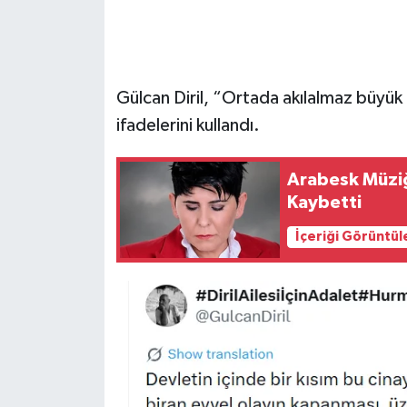
Gülcan Diril, “Ortada akılalmaz büyük 
ifadelerini kullandı.
Arabesk Müziğ
Kaybetti
İçeriği Görüntül