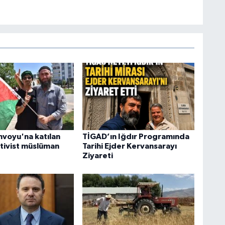
onvoyu'na katılan
TİGAD’ın Iğdır Programında
ktivist müslüman
Tarihi Ejder Kervansarayı
Ziyareti