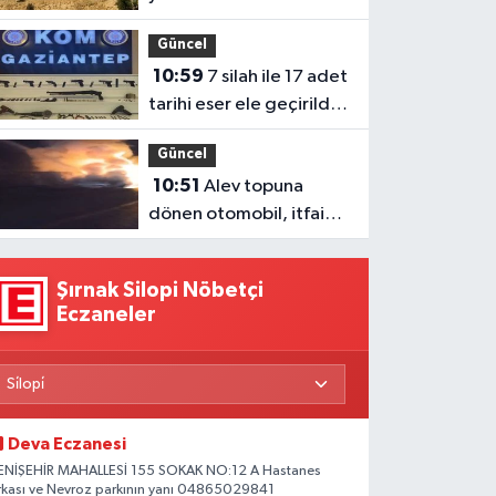
inceledi
Güncel
10:59
7 silah ile 17 adet
tarihi eser ele geçirildi 1
gözaltı
Güncel
10:51
Alev topuna
dönen otomobil, itfaiye
tarafından söndürüldü
Şırnak Silopi Nöbetçi
Eczaneler
Deva Eczanesi
ENİŞEHİR MAHALLESİ 155 SOKAK NO:12 A Hastanes
rkası ve Nevroz parkının yanı 04865029841