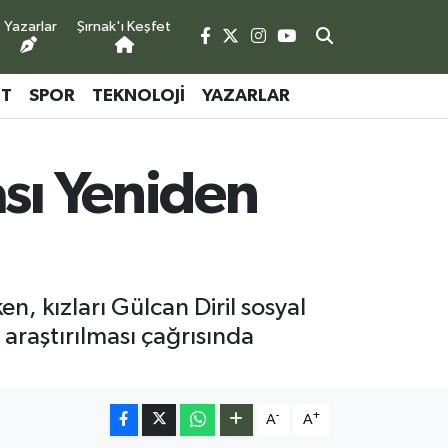
Yazarlar
Şırnak'ı Keşfet
ET
SPOR
TEKNOLOJI
YAZARLAR
ası Yeniden
en, kızları Gülcan Diril sosyal
araştırılması çağrısında
-
+
A
A