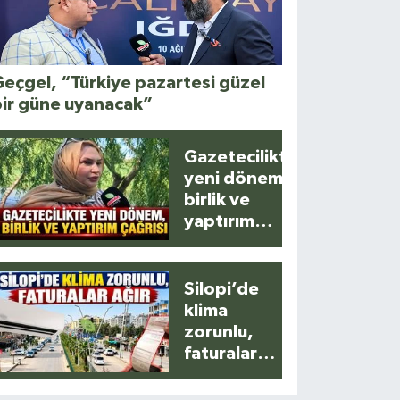
eçgel, “Türkiye pazartesi güzel
bir güne uyanacak”
Gazetecilikte
yeni dönem,
birlik ve
yaptırım
çağrısı
Silopi’de
klima
zorunlu,
faturalar
ağır!