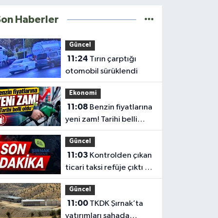
Son Haberler
Güncel
11:24
Tırın çarptığı
otomobil sürüklendi
Ekonomi
11:08
Benzin fiyatlarına
yeni zam! Tarihi belli
oldu
Güncel
11:03
Kontrolden çıkan
ticari taksi refüje çıktı 2
yaralı
Güncel
11:00
TKDK Şırnak’ta
yatırımları sahada