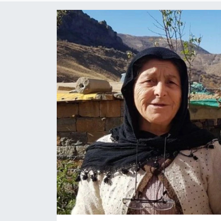
Siyaset
Spor
Teknoloji
Yazarlar