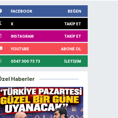
FACEBOOK
BEĞEN
X
TAKIP ET
INSTAGRAM
TAKIP ET
YOUTUBE
ABONE OL
0547 300 73 73
İLETIŞIM
Özel Haberler