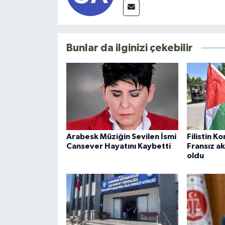
Bunlar da ilginizi çekebilir
Arabesk Müziğin Sevilen İsmi
Filistin K
Cansever Hayatını Kaybetti
Fransız a
oldu