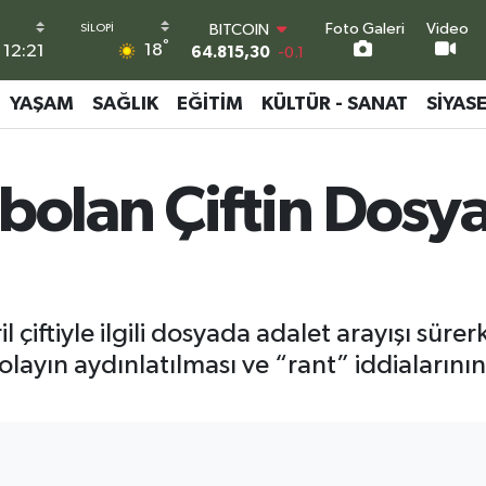
Foto Galeri
Video
DOLAR
°
18
12:21
47,7436
0.18
EURO
55,2510
0.32
YAŞAM
SAĞLIK
EĞITIM
KÜLTÜR - SANAT
SIYAS
STERLİN
64,4811
0.38
GRAM ALTIN
bolan Çiftin Dosy
6660.55
0
BİST100
13.779
-14
BITCOIN
64.815,30
-0.1
çiftiyle ilgili dosyada adalet arayışı sürerk
yın aydınlatılması ve “rant” iddialarının 