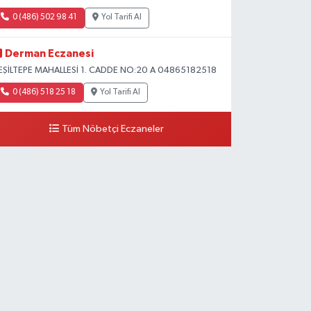
0 (486) 502 98 41
Yol Tarifi Al
Derman Eczanesi
EŞİLTEPE MAHALLESİ 1. CADDE NO:20 A 04865182518
0 (486) 518 25 18
Yol Tarifi Al
Tüm Nöbetçi Eczaneler