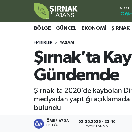
Öğle
Bölge
Şırnak Nöbetçi Eczaneler
BÖLGE
GÜNCEL
EKONOMI
ŞIRNAK
Güncel
Şırnak Hava Durumu
HABERLER
YAŞAM
Şırnak’ta Kay
Ekonomi
Şirnak Namaz Vakitleri
Şırnak
Şırnak Trafik Yoğunluk Haritası
Gündemde
Yaşam
Süper Lig Puan Durumu ve Fikstür
Şırnak’ta 2020’de kaybolan Diril 
Sağlık
Tüm Manşetler
medyadan yaptığı açıklamada ola
bulundu.
Eğitim
Son Dakika Haberleri
ÖMER AYDA
02.06.2026 - 23:40
EDITÖR
YAYINLANMA
Kültür - Sanat
Haber Arşivi