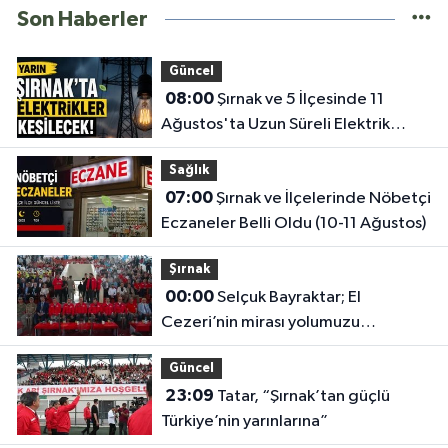
Son Haberler
Güncel
08:00
Şırnak ve 5 İlçesinde 11
Ağustos'ta Uzun Süreli Elektrik
Kesintisi Yapılacak
Sağlık
07:00
Şırnak ve İlçelerinde Nöbetçi
Eczaneler Belli Oldu (10-11 Ağustos)
Şırnak
00:00
Selçuk Bayraktar; El
Cezeri’nin mirası yolumuzu
aydınlatıyor
Güncel
23:09
Tatar, “Şırnak’tan güçlü
Türkiye’nin yarınlarına”