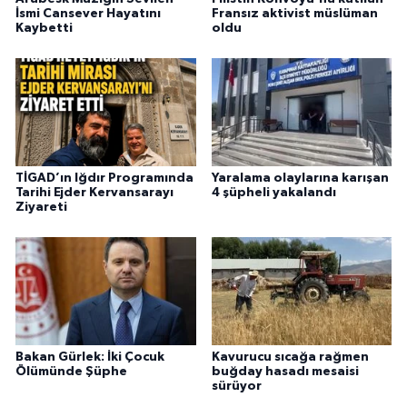
İsmi Cansever Hayatını
Fransız aktivist müslüman
Kaybetti
oldu
TİGAD’ın Iğdır Programında
Yaralama olaylarına karışan
Tarihi Ejder Kervansarayı
4 şüpheli yakalandı
Ziyareti
Bakan Gürlek: İki Çocuk
Kavurucu sıcağa rağmen
Ölümünde Şüphe
buğday hasadı mesaisi
sürüyor