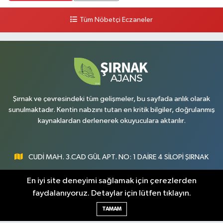
Tüm Nöbetçi Eczaneler
Şırnak ve çevresindeki tüm gelişmeler, bu sayfada anlık olarak
sunulmaktadır. Kentin nabzını tutan en kritik bilgiler, doğrulanmış
kaynaklardan derlenerek okuyuculara aktarılır.
CUDİ MAH. 3.CAD GÜL APT. NO: 1 DAİRE 4 SİLOPİ ŞIRNAK
0547 300 73 73
En iyi site deneyimi sağlamak için çerezlerden
faydalanıyoruz. Detaylar için lütfen tıklayın.
[email protected]
TAMAM