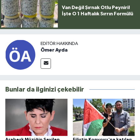
Van Değil Şırnak Otlu Peyniri!
İşte O 1 Haftalık Sırrın Formülü
EDITÖR HAKKINDA
Ömer Ayda
Bunlar da ilginizi çekebilir
Arabesk Müziğin Sevilen
Filistin Konvoyu'na katılan