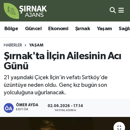
Bölge
Şırnak Nöbetçi Eczaneler
Bölge
Güncel
Ekonomi
Şırnak
Yaşam
Sağl
Güncel
Şırnak Hava Durumu
HABERLER
YAŞAM
Ekonomi
Şirnak Namaz Vakitleri
Şırnak'ta İlçin Ailesinin Acı
Günü
Şırnak
Şırnak Trafik Yoğunluk Haritası
21 yaşındaki Çiçek İlçin’in vefatı Sırtköy’de
Yaşam
Süper Lig Puan Durumu ve Fikstür
üzüntüye neden oldu. Genç kız bugün son
yolculuğuna uğurlanacak.
Sağlık
Tüm Manşetler
ÖMER AYDA
02.06.2026 - 17:14
EDITÖR
Eğitim
Son Dakika Haberleri
YAYINLANMA
Kültür - Sanat
Haber Arşivi