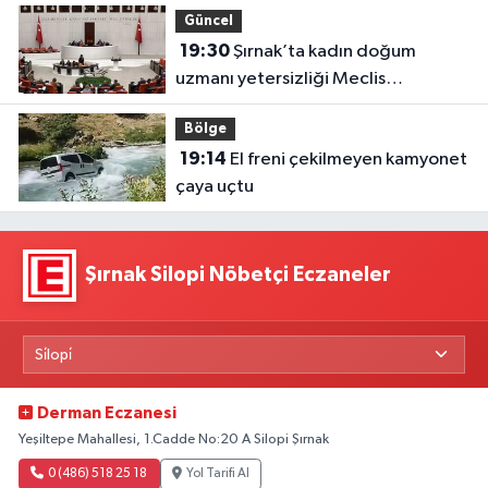
Güncel
19:30
Şırnak’ta kadın doğum
uzmanı yetersizliği Meclis
gündeminde
Bölge
19:14
El freni çekilmeyen kamyonet
çaya uçtu
Şırnak Silopi Nöbetçi Eczaneler
Derman Eczanesi
Yeşiltepe Mahallesi, 1.Cadde No:20 A Silopi Şırnak
0 (486) 518 25 18
Yol Tarifi Al